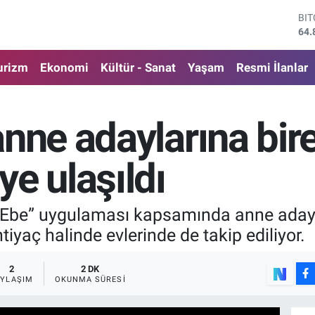
DO
47,
EU
55,
urizm
Ekonomi
Kültür - Sanat
Yaşam
Resmi İlanlar
ST
64,
GR
666
nne adaylarına bire
Bİ
13.
BI
e ulaşıldı
64.
 Ebe” uygulaması kapsamında anne adayla
htiyaç halinde evlerinde de takip ediliyor.
2
2 DK
AYLAŞIM
OKUNMA SÜRESI