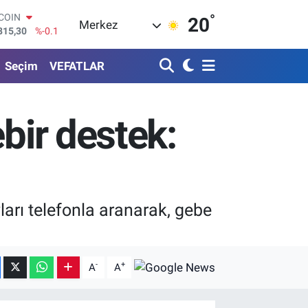
°
LAR
20
Merkez
7436
%0.18
RO
2510
%0.32
Seçim
VEFATLAR
ERLİN
4811
%0.38
AM ALTIN
0.55
%0
bir destek:
ST100
779
%-14
TCOIN
815,30
%-0.1
rı telefonla aranarak, gebe
-
+
A
A