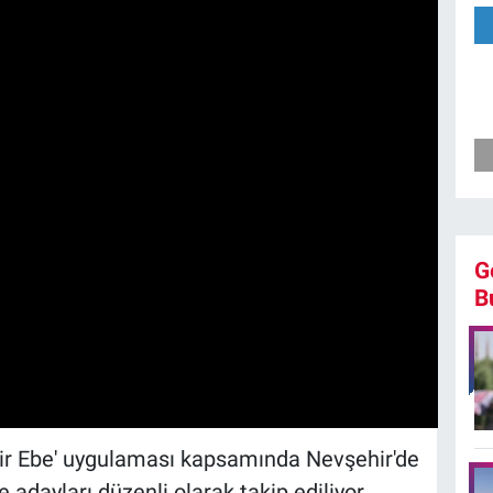
G
B
Bir Ebe' uygulaması kapsamında Nevşehir'de
adayları düzenli olarak takip ediliyor.