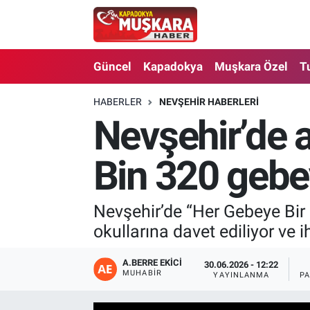
CANLI SEÇİM SONUÇLARI
Nevşehir Nöbetçi Eczaneler
Güncel
Kapadokya
Muşkara Özel
T
Güncel
Nevşehir Hava Durumu
HABERLER
NEVŞEHIR HABERLERI
Nevşehir’de a
SEÇİM
Nevşehir Trafik Yoğunluk Haritası
Muşkara Özel
Süper Lig Puan Durumu ve Fikstür
Bin 320 gebey
Ekonomi
Tüm Manşetler
Nevşehir’de “Her Gebeye Bir
okullarına davet ediliyor ve i
Kapadokya
Son Dakika Haberleri
Turizm
Haber Arşivi
A.BERRE EKICI
30.06.2026 - 12:22
MUHABIR
YAYINLANMA
P
Kültür - Sanat