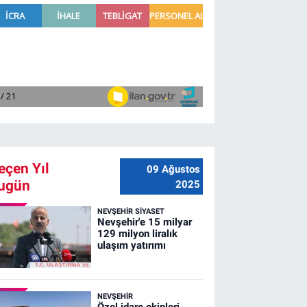
eçen Yıl
09 Ağustos
ugün
2025
NEVŞEHIR SIYASET
Nevşehir'e 15 milyar
129 milyon liralık
ulaşım yatırımı
NEVŞEHIR
Özel idare ekipleri