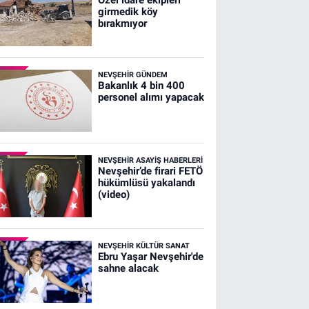
girmedik köy
bırakmıyor
NEVŞEHIR GÜNDEM
Bakanlık 4 bin 400
personel alımı yapacak
NEVŞEHIR ASAYIŞ HABERLERI
Nevşehir’de firari FETÖ
hükümlüsü yakalandı
(video)
NEVŞEHIR KÜLTÜR SANAT
Ebru Yaşar Nevşehir'de
sahne alacak