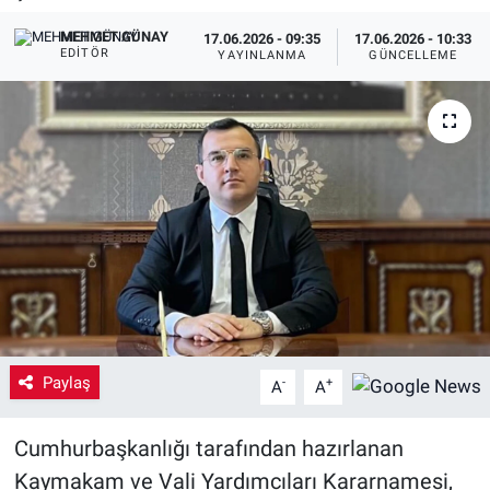
MEHMET GÜNAY
Yaşam
17.06.2026 - 09:35
17.06.2026 - 10:33
EDITÖR
YAYINLANMA
GÜNCELLEME
VEFATLAR
Paylaş
-
+
A
A
Cumhurbaşkanlığı tarafından hazırlanan
Kaymakam ve Vali Yardımcıları Kararnamesi,