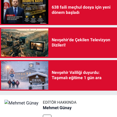
638 faili meçhul dosya için yeni
dönem başladı
Nevşehir'de Çekilen Televizyon
Dizileri!
Nevşehir Valiliği duyurdu:
Taşımalı eğitime 1 gün ara
EDITÖR HAKKINDA
Mehmet Günay