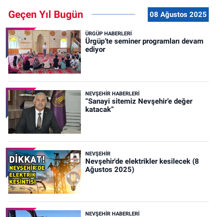
Geçen Yıl Bugün
08 Ağustos 2025
ÜRGÜP HABERLERI
Ürgüp’te seminer programları devam
ediyor
NEVŞEHIR HABERLERI
“Sanayi sitemiz Nevşehir’e değer
katacak”
NEVŞEHIR
Nevşehir'de elektrikler kesilecek (8
Ağustos 2025)
NEVŞEHIR HABERLERI