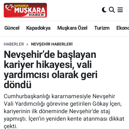
CANLI SEÇİM SONUÇLARI
Nevşehir Nöbetçi Eczaneler
Güncel
Kapadokya
Muşkara Özel
Turizm
Ekon
Güncel
Nevşehir Hava Durumu
HABERLER
NEVŞEHIR HABERLERI
SEÇİM
Nevşehir Trafik Yoğunluk Haritası
Nevşehir’de başlayan
kariyer hikayesi, vali
Muşkara Özel
Süper Lig Puan Durumu ve Fikstür
yardımcısı olarak geri
Ekonomi
Tüm Manşetler
döndü
Kapadokya
Son Dakika Haberleri
Cumhurbaşkanlığı kararnamesiyle Nevşehir
Vali Yardımcılığı görevine getirilen Gökay İçen,
Turizm
Haber Arşivi
kariyerinin ilk döneminde Nevşehir’de staj
yapmıştı. İçen’in yeniden kente atanması dikkat
Kültür - Sanat
çekti.