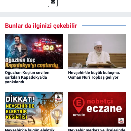
Bunlar da ilginizi çekebilir
Oğuzhan Koç’un sevilen
Nevşehir’de büyük buluşma:
şarkıları Kapadokya’da
Osman Nuri Topbaş geliyor
yankılandı
Nevşehir’de bugün elektrik
Nevşehir merkez ve ilçelerinde