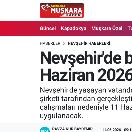
CANLI SEÇİM SONUÇLARI
Nevşehir Nöbetçi Eczaneler
Güncel
Kapadokya
Muşkara Özel
T
Güncel
Nevşehir Hava Durumu
HABERLER
NEVŞEHIR HABERLERI
Nevşehir'de b
SEÇİM
Nevşehir Trafik Yoğunluk Haritası
Muşkara Özel
Süper Lig Puan Durumu ve Fikstür
Haziran 2026
Ekonomi
Tüm Manşetler
Nevşehir'de yaşayan vatandaş
şirketi tarafından gerçekleş
Kapadokya
Son Dakika Haberleri
çalışmaları nedeniyle 11 Haz
Turizm
Haber Arşivi
uygulanacak.
Kültür - Sanat
RAVZA NUR BAYDEMIR
11.06.2026 - 09:1