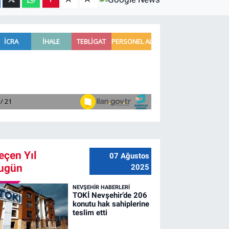
eçen Yıl
07 Ağustos
ugün
2025
NEVŞEHIR HABERLERI
TOKİ Nevşehir’de 206
konutu hak sahiplerine
teslim etti