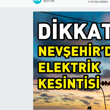
EDITÖR
YAYINLANMA
Yaşam
VEFATLAR