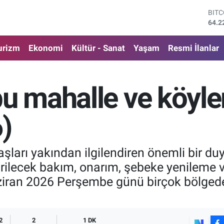
DOL
47,7
EUR
55,0
urizm
Ekonomi
Kültür - Sanat
Yaşam
Resmi İlanlar
STE
64,2
GRA
6510
u mahalle ve köyler
BİS
13.7
BIT
)
64.2
ları yakından ilgilendiren önemli bir duyu
tirilecek bakım, onarım, şebeke yenileme 
iran 2026 Perşembe günü birçok bölgede p
2
2
1 DK