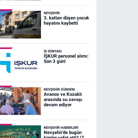
NEVŞEHIR
3. kattan düşen çocuk
hayatını kaybetti
İŞ DÜNYASI
İŞKUR personel alımı:
Son 3 gün!
NEVŞEHIR GÜNDEM
Avanos ve Kozaklı
arasında su savaşı
devam ediyor
NEVŞEHIR HABERLERI
Nevşehir’de bugün
kimler vefat etti? (7