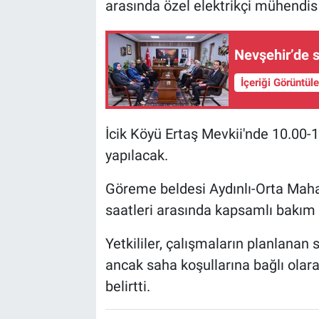
arasında özel elektrikçi mühendis 
Nevşehir’de so
İçeriği Görüntül
İcik Köyü Ertaş Mevkii'nde 10.00-
yapılacak.
Göreme beldesi Aydınlı-Orta Maha
saatleri arasında kapsamlı bakım 
Yetkililer, çalışmaların planlana
ancak saha koşullarına bağlı olara
belirtti.