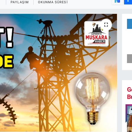
PAYLAŞIM
OKUNMA SÜRESI
G
B