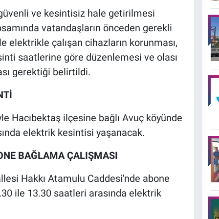
 güvenli ve kesintisiz hale getirilmesi
psamında vatandaşların önceden gerekli
kle elektrikle çalışan cihazların korunması,
sinti saatlerine göre düzenlemesi ve olası
ı gerektiği belirtildi.
NTİ
le Hacıbektaş ilçesine bağlı Avuç köyünde
sında elektrik kesintisi yaşanacak.
BONE BAĞLAMA ÇALIŞMASI
llesi Hakkı Atamulu Caddesi'nde abone
0 ile 13.30 saatleri arasında elektrik