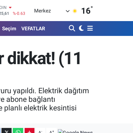
°
AR
16
Merkez
143
%0.16
O
317
%-0.02
Seçim
VEFATLAR
RLİN
463
%0.07
M ALTIN
.40
%0.45
 dikkat! (11
T100
99
%70
COIN
25,61
%-0.63
ru yapıldı. Elektrik dağıtım
ve abone bağlantı
lanlı elektrik kesintisi
-
+
A
A