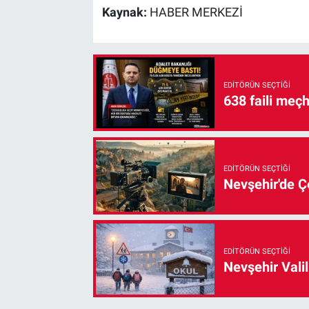
Kaynak:
HABER MERKEZİ
EDITÖRÜN SEÇTIĞI
638 faili meç
EDITÖRÜN SEÇTIĞI
Nevşehir'de Çe
EDITÖRÜN SEÇTIĞI
Nevşehir Valil