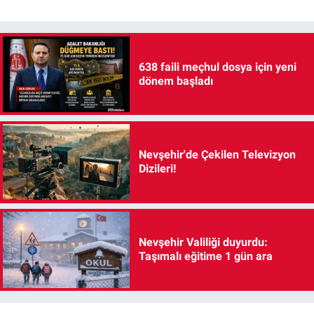
638 faili meçhul dosya için yeni
dönem başladı
Nevşehir'de Çekilen Televizyon
Dizileri!
Nevşehir Valiliği duyurdu:
Taşımalı eğitime 1 gün ara