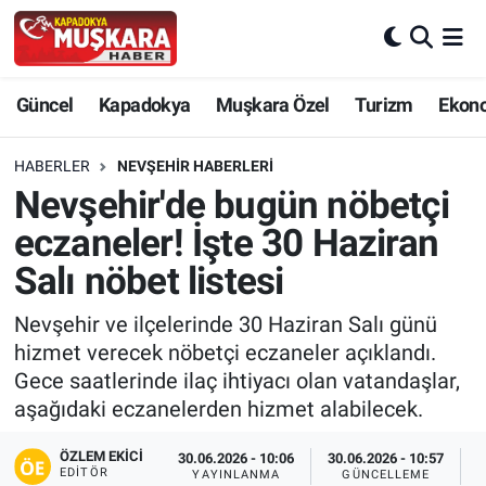
CANLI SEÇİM SONUÇLARI
Nevşehir Nöbetçi Eczaneler
Güncel
Kapadokya
Muşkara Özel
Turizm
Ekon
Güncel
Nevşehir Hava Durumu
HABERLER
NEVŞEHIR HABERLERI
SEÇİM
Nevşehir Trafik Yoğunluk Haritası
Nevşehir'de bugün nöbetçi
eczaneler! İşte 30 Haziran
Muşkara Özel
Süper Lig Puan Durumu ve Fikstür
Salı nöbet listesi
Ekonomi
Tüm Manşetler
Nevşehir ve ilçelerinde 30 Haziran Salı günü
hizmet verecek nöbetçi eczaneler açıklandı.
Kapadokya
Son Dakika Haberleri
Gece saatlerinde ilaç ihtiyacı olan vatandaşlar,
aşağıdaki eczanelerden hizmet alabilecek.
Turizm
Haber Arşivi
ÖZLEM EKICI
30.06.2026 - 10:06
30.06.2026 - 10:57
Kültür - Sanat
EDITÖR
YAYINLANMA
GÜNCELLEME
P