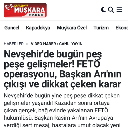
CANLI SEÇİM SONUÇLARI
Nevşehir Nöbetçi Eczaneler
Güncel
Kapadokya
Muşkara Özel
Turizm
Ekon
Güncel
Nevşehir Hava Durumu
HABERLER
VIDEO HABER / CANLI YAYIN
SEÇİM
Nevşehir Trafik Yoğunluk Haritası
Nevşehir'de bugün peş
peşe gelişmeler! FETÖ
Muşkara Özel
Süper Lig Puan Durumu ve Fikstür
operasyonu, Başkan Arı'nın
Ekonomi
Tüm Manşetler
çıkışı ve dikkat çeken karar
Kapadokya
Son Dakika Haberleri
Nevşehir'de bugün yine peş peşe dikkat çeken
gelişmeler yaşandı! Kazadan sonra ortaya
Turizm
Haber Arşivi
çıkan gerçek, bağ evinde yakalanan FETÖ
hükümlüsü, Başkan Rasim Arı'nın Avrupa'ya
Kültür - Sanat
verdiği sert mesaj, hastalara umut olacak yeni