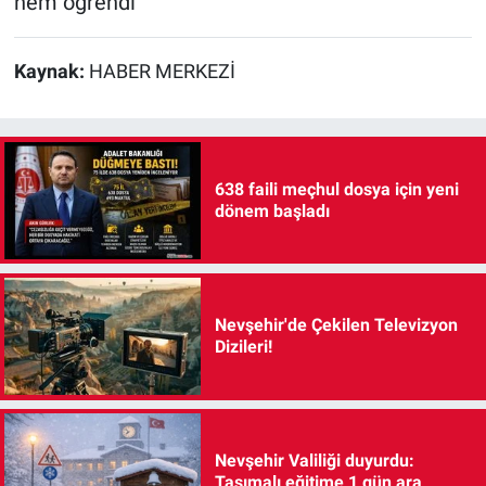
hem öğrendi
Kaynak:
HABER MERKEZİ
638 faili meçhul dosya için yeni
dönem başladı
Nevşehir'de Çekilen Televizyon
Dizileri!
Nevşehir Valiliği duyurdu:
Taşımalı eğitime 1 gün ara