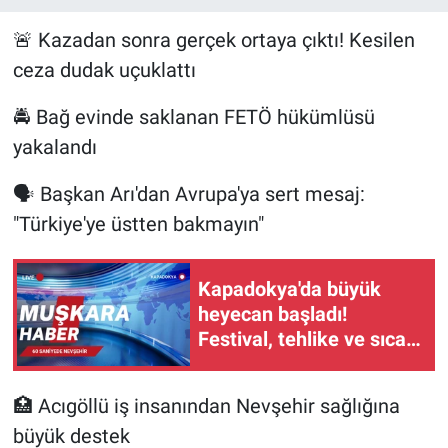
🚨 Kazadan sonra gerçek ortaya çıktı! Kesilen
ceza dudak uçuklattı
🚔 Bağ evinde saklanan FETÖ hükümlüsü
yakalandı
🗣️ Başkan Arı'dan Avrupa'ya sert mesaj:
"Türkiye'ye üstten bakmayın"
Kapadokya'da büyük
heyecan başladı!
Festival, tehlike ve sıcak
gelişmeler
🏥 Acıgöllü iş insanından Nevşehir sağlığına
büyük destek