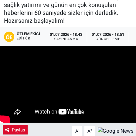
sağlık yatırımı ve günün en çok konuşulan
Yaşam
haberlerini 60 saniyede sizler için derledik.
Hazırsanız başlayalım!
VEFATLAR
ÖZLEM EKICI
01.07.2026 - 18:43
01.07.2026 - 18:51
EDITÖR
YAYINLANMA
GÜNCELLEME
P
Paylaş
-
+
A
A