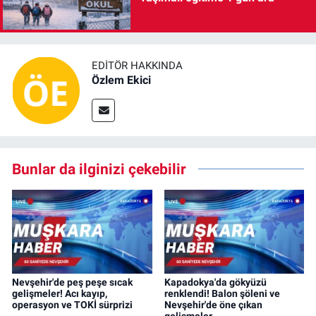
EDITÖR HAKKINDA
Özlem Ekici
Bunlar da ilginizi çekebilir
Nevşehir'de peş peşe sıcak
Kapadokya'da gökyüzü
gelişmeler! Acı kayıp,
renklendi! Balon şöleni ve
operasyon ve TOKİ sürprizi
Nevşehir'de öne çıkan