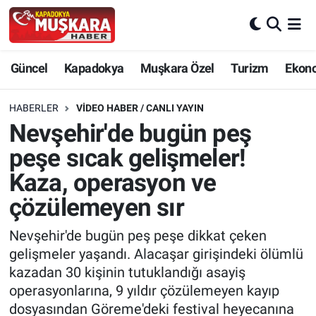
CANLI SEÇİM SONUÇLARI
Nevşehir Nöbetçi Eczaneler
Güncel
Kapadokya
Muşkara Özel
Turizm
Ekon
Güncel
Nevşehir Hava Durumu
HABERLER
VIDEO HABER / CANLI YAYIN
SEÇİM
Nevşehir Trafik Yoğunluk Haritası
Nevşehir'de bugün peş
peşe sıcak gelişmeler!
Muşkara Özel
Süper Lig Puan Durumu ve Fikstür
Kaza, operasyon ve
Ekonomi
Tüm Manşetler
çözülemeyen sır
Kapadokya
Son Dakika Haberleri
Nevşehir'de bugün peş peşe dikkat çeken
gelişmeler yaşandı. Alacaşar girişindeki ölümlü
Turizm
Haber Arşivi
kazadan 30 kişinin tutuklandığı asayiş
operasyonlarına, 9 yıldır çözülemeyen kayıp
Kültür - Sanat
dosyasından Göreme'deki festival heyecanına