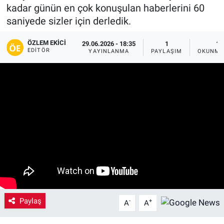
kadar günün en çok konuşulan haberlerini 60
Yaşam
saniyede sizler için derledik.
VEFATLAR
ÖZLEM EKICI
29.06.2026 - 18:35
1
1 
EDITÖR
YAYINLANMA
PAYLAŞIM
OKUNMA
Paylaş
-
+
A
A