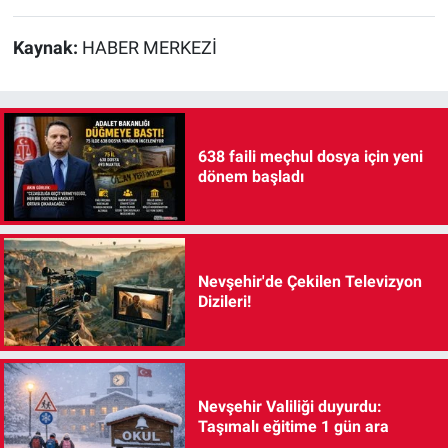
Kaynak:
HABER MERKEZİ
638 faili meçhul dosya için yeni
dönem başladı
Nevşehir'de Çekilen Televizyon
Dizileri!
Nevşehir Valiliği duyurdu:
Taşımalı eğitime 1 gün ara