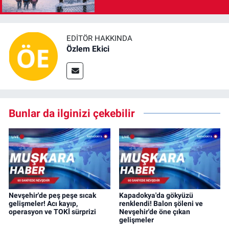
EDITÖR HAKKINDA
Özlem Ekici
Bunlar da ilginizi çekebilir
Nevşehir'de peş peşe sıcak
Kapadokya'da gökyüzü
gelişmeler! Acı kayıp,
renklendi! Balon şöleni ve
operasyon ve TOKİ sürprizi
Nevşehir'de öne çıkan
gelişmeler