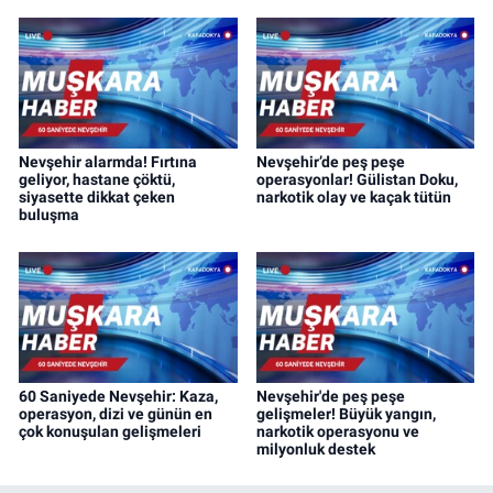
Nevşehir alarmda! Fırtına
Nevşehir’de peş peşe
geliyor, hastane çöktü,
operasyonlar! Gülistan Doku,
siyasette dikkat çeken
narkotik olay ve kaçak tütün
buluşma
60 Saniyede Nevşehir: Kaza,
Nevşehir'de peş peşe
operasyon, dizi ve günün en
gelişmeler! Büyük yangın,
çok konuşulan gelişmeleri
narkotik operasyonu ve
milyonluk destek