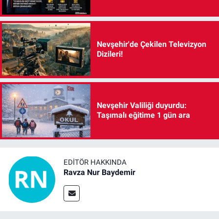
Nevşehir'de Çekilen Televizyon
Dizileri!
Nevşehir Valiliği duyurdu:
Taşımalı eğitime 1 gün ara
EDITÖR HAKKINDA
Ravza Nur Baydemir