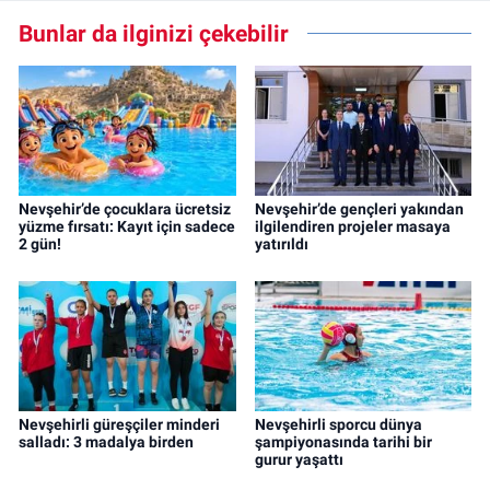
Bunlar da ilginizi çekebilir
Nevşehir’de çocuklara ücretsiz
Nevşehir’de gençleri yakından
yüzme fırsatı: Kayıt için sadece
ilgilendiren projeler masaya
2 gün!
yatırıldı
Nevşehirli güreşçiler minderi
Nevşehirli sporcu dünya
salladı: 3 madalya birden
şampiyonasında tarihi bir
gurur yaşattı