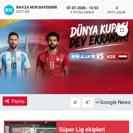
RAVZA NUR BAYDEMIR
07.07.2026 - 13:53
2
Yaşam
EDITÖR
YAYINLANMA
PAYLAŞIM
VEFATLAR
Paylaş
-
+
A
A
Süper Lig ekipleri