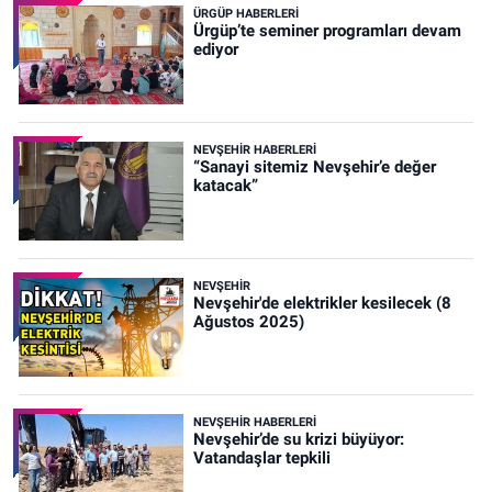
ÜRGÜP HABERLERI
Ürgüp’te seminer programları devam
ediyor
NEVŞEHIR HABERLERI
“Sanayi sitemiz Nevşehir’e değer
katacak”
NEVŞEHIR
Nevşehir'de elektrikler kesilecek (8
Ağustos 2025)
NEVŞEHIR HABERLERI
Nevşehir’de su krizi büyüyor:
Vatandaşlar tepkili