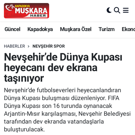
CANLI SEÇİM SONUÇLARI
Nevşehir Nöbetçi Eczaneler
Güncel
Kapadokya
Muşkara Özel
Turizm
Ekon
Güncel
Nevşehir Hava Durumu
HABERLER
NEVŞEHIR SPOR
SEÇİM
Nevşehir Trafik Yoğunluk Haritası
Nevşehir’de Dünya Kupası
heyecanı dev ekrana
Muşkara Özel
Süper Lig Puan Durumu ve Fikstür
taşınıyor
Ekonomi
Tüm Manşetler
Nevşehir’de futbolseverleri heyecanlandıran
Dünya Kupası buluşması düzenleniyor. FIFA
Kapadokya
Son Dakika Haberleri
Dünya Kupası son 16 turunda oynanacak
Arjantin-Mısır karşılaşması, Nevşehir Belediyesi
Turizm
Haber Arşivi
tarafından dev ekranda vatandaşlarla
buluşturulacak.
Kültür - Sanat