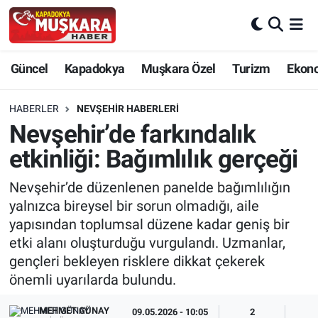
CANLI SEÇİM SONUÇLARI
Nevşehir Nöbetçi Eczaneler
Güncel
Kapadokya
Muşkara Özel
Turizm
Ekon
Güncel
Nevşehir Hava Durumu
HABERLER
NEVŞEHIR HABERLERI
SEÇİM
Nevşehir Trafik Yoğunluk Haritası
Nevşehir’de farkındalık
etkinliği: Bağımlılık gerçeği
Muşkara Özel
Süper Lig Puan Durumu ve Fikstür
Nevşehir’de düzenlenen panelde bağımlılığın
Ekonomi
Tüm Manşetler
yalnızca bireysel bir sorun olmadığı, aile
yapısından toplumsal düzene kadar geniş bir
Kapadokya
Son Dakika Haberleri
etki alanı oluşturduğu vurgulandı. Uzmanlar,
gençleri bekleyen risklere dikkat çekerek
Turizm
Haber Arşivi
önemli uyarılarda bulundu.
Kültür - Sanat
MEHMET GÜNAY
09.05.2026 - 10:05
2