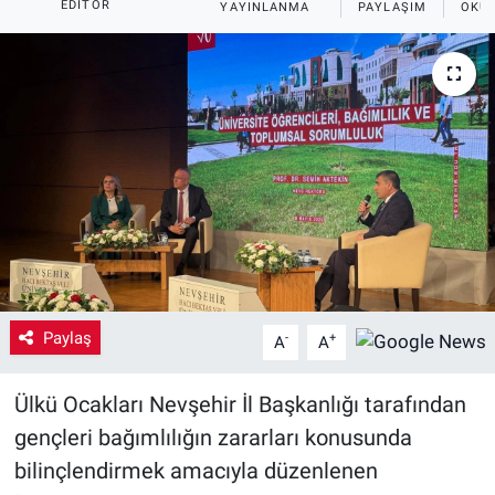
EDITÖR
YAYINLANMA
PAYLAŞIM
OKUN
Yaşam
VEFATLAR
Paylaş
-
+
A
A
Ülkü Ocakları Nevşehir İl Başkanlığı tarafından
gençleri bağımlılığın zararları konusunda
bilinçlendirmek amacıyla düzenlenen