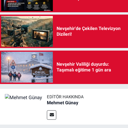
Nevşehir'de Çekilen Televizyon
Dizileri!
Nevşehir Valiliği duyurdu:
Taşımalı eğitime 1 gün ara
EDITÖR HAKKINDA
Mehmet Günay