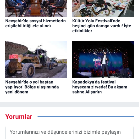
Nevşehir’de sosyal hizmetlerin
Kültür Yolu Festivali'nde
erişilebilirliği ele alındı
beşinci gün damga vurdu! İşte
etkinlikler
Nevşehir'de o yol baştan
Kapadokya’da festival
yapılıyor! Bölge ulaşımında
heyecanı zirvede! Bu akşam
yeni dönem
sahne Alişan'ın
Yorumlar