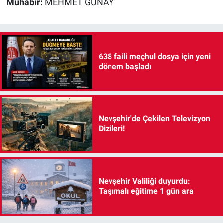
Muhabir:
MEHMET GÜNAY
638 faili meçhul dosya için yeni
dönem başladı
Nevşehir'de Çekilen Televizyon
Dizileri!
Nevşehir Valiliği duyurdu:
Taşımalı eğitime 1 gün ara