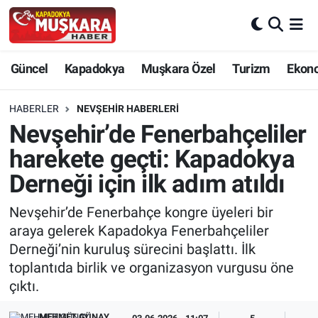
CANLI SEÇİM SONUÇLARI
Nevşehir Nöbetçi Eczaneler
Güncel
Kapadokya
Muşkara Özel
Turizm
Ekon
Güncel
Nevşehir Hava Durumu
HABERLER
NEVŞEHIR HABERLERI
SEÇİM
Nevşehir Trafik Yoğunluk Haritası
Nevşehir’de Fenerbahçeliler
harekete geçti: Kapadokya
Muşkara Özel
Süper Lig Puan Durumu ve Fikstür
Derneği için ilk adım atıldı
Ekonomi
Tüm Manşetler
Nevşehir’de Fenerbahçe kongre üyeleri bir
araya gelerek Kapadokya Fenerbahçeliler
Kapadokya
Son Dakika Haberleri
Derneği’nin kuruluş sürecini başlattı. İlk
toplantıda birlik ve organizasyon vurgusu öne
Turizm
Haber Arşivi
çıktı.
Kültür - Sanat
MEHMET GÜNAY