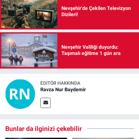
Nevşehir'de Çekilen Televizyon
Dizileri!
Nevşehir Valiliği duyurdu:
Taşımalı eğitime 1 gün ara
EDITÖR HAKKINDA
Ravza Nur Baydemir
Bunlar da ilginizi çekebilir