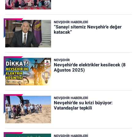
NEVŞEHIR HABERLERI
“Sanayi sitemiz Nevşehir’e değer
katacak”
NEVŞEHIR
Nevşehir'de elektrikler kesilecek (8
Ağustos 2025)
NEVŞEHIR HABERLERI
Nevşehir’de su krizi büyüyor:
Vatandaşlar tepkili
NEVŞEHIR HABERLERI