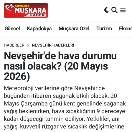
CANLI SEÇİM SONUÇLARI
Nevşehir Nöbetçi Eczaneler
Güncel
Kapadokya
Muşkara Özel
Turizm
Ekon
Güncel
Nevşehir Hava Durumu
HABERLER
NEVŞEHIR HABERLERI
SEÇİM
Nevşehir Trafik Yoğunluk Haritası
Nevşehir'de hava durumu
nasıl olacak? (20 Mayıs
Muşkara Özel
Süper Lig Puan Durumu ve Fikstür
2026)
Ekonomi
Tüm Manşetler
Meteoroloji verilerine göre Nevşehir’de
bugünden itibaren sağanak etkili olacak. 20
Kapadokya
Son Dakika Haberleri
Mayıs Çarşamba günü kent genelinde sağanak
yağış beklenirken, hava sıcaklığının 9 dereceye
Turizm
Haber Arşivi
kadar düşeceği tahmin ediliyor. Yetkililer, ani
yağış, kuvvetli rüzgar ve sıcaklık değişimlerine
Kültür - Sanat