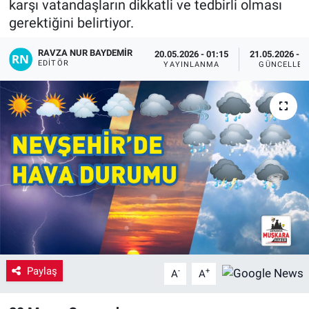
karşı vatandaşların dikkatli ve tedbirli olması
gerektiğini belirtiyor.
Yaşam
RAVZA NUR BAYDEMIR
20.05.2026 - 01:15
21.05.2026 - 1
VEFATLAR
EDITÖR
YAYINLANMA
GÜNCELLEM
Paylaş
-
+
A
A