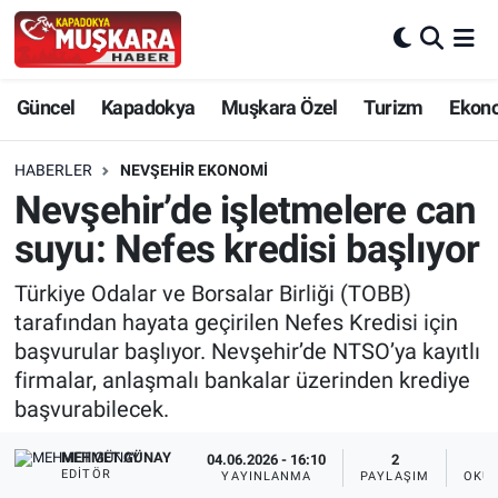
CANLI SEÇİM SONUÇLARI
Nevşehir Nöbetçi Eczaneler
Güncel
Kapadokya
Muşkara Özel
Turizm
Ekon
Güncel
Nevşehir Hava Durumu
HABERLER
NEVŞEHIR EKONOMI
SEÇİM
Nevşehir Trafik Yoğunluk Haritası
Nevşehir’de işletmelere can
suyu: Nefes kredisi başlıyor
Muşkara Özel
Süper Lig Puan Durumu ve Fikstür
Türkiye Odalar ve Borsalar Birliği (TOBB)
Ekonomi
Tüm Manşetler
tarafından hayata geçirilen Nefes Kredisi için
başvurular başlıyor. Nevşehir’de NTSO’ya kayıtlı
Kapadokya
Son Dakika Haberleri
firmalar, anlaşmalı bankalar üzerinden krediye
başvurabilecek.
Turizm
Haber Arşivi
MEHMET GÜNAY
04.06.2026 - 16:10
2
EDITÖR
YAYINLANMA
PAYLAŞIM
OKUN
Kültür - Sanat