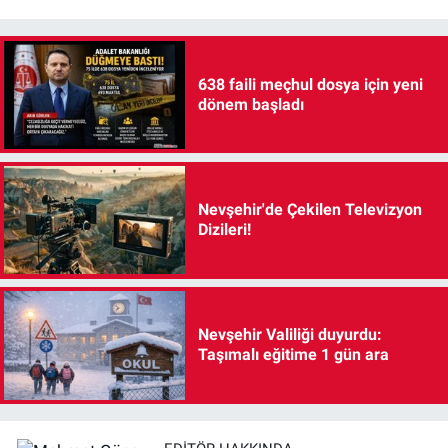
638 faili meçhul dosya için yeni
dönem başladı
Nevşehir'de Çekilen Televizyon
Dizileri!
Nevşehir Valiliği duyurdu:
Taşımalı eğitime 1 gün ara