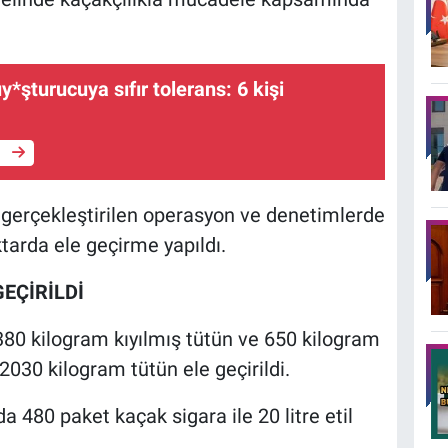
y*şturucuya sıfır tolerans: 6 kişi
e
a gerçekleştirilen operasyon ve denetimlerde
tarda ele geçirme yapıldı.
EÇİRİLDİ
80 kilogram kıyılmış tütün ve 650 kilogram
030 kilogram tütün ele geçirildi.
a 480 paket kaçak sigara ile 20 litre etil