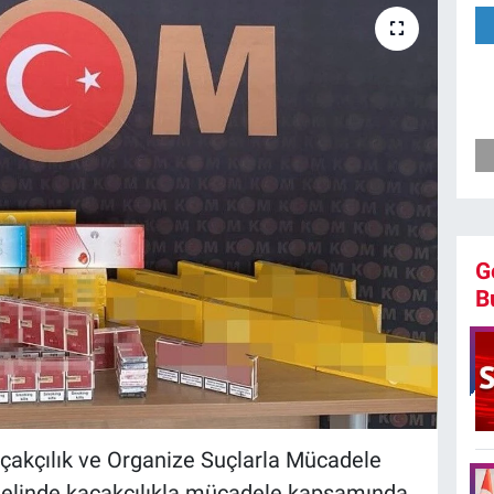
G
B
çakçılık ve Organize Suçlarla Mücadele
nelinde kaçakçılıkla mücadele kapsamında