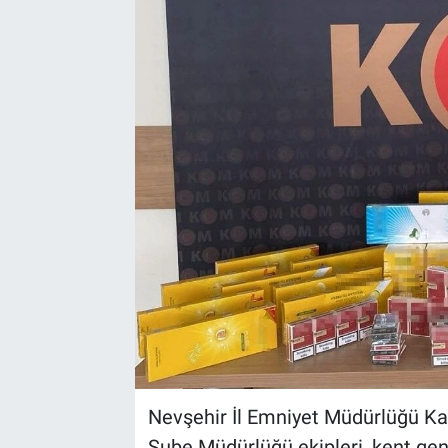
Yaşam
VEFATLAR
Nevşehir İl Emniyet Müdürlüğü Ka
Şube Müdürlüğü ekipleri, kent ge