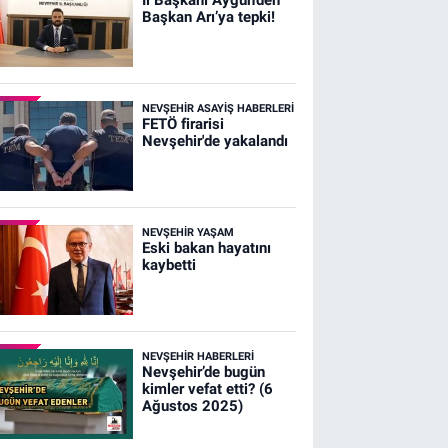
Başkan Arı’ya tepki!
NEVŞEHIR ASAYIŞ HABERLERI
FETÖ firarisi
Nevşehir'de yakalandı
NEVŞEHIR YAŞAM
Eski bakan hayatını
kaybetti
NEVŞEHIR HABERLERI
Nevşehir’de bugün
kimler vefat etti? (6
Ağustos 2025)