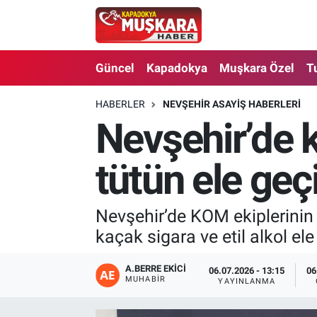
CANLI SEÇİM SONUÇLARI
Nevşehir Nöbetçi Eczaneler
Güncel
Kapadokya
Muşkara Özel
T
Güncel
Nevşehir Hava Durumu
HABERLER
NEVŞEHIR ASAYIŞ HABERLERI
Nevşehir’de k
SEÇİM
Nevşehir Trafik Yoğunluk Haritası
Muşkara Özel
Süper Lig Puan Durumu ve Fikstür
tütün ele geçi
Ekonomi
Tüm Manşetler
Nevşehir’de KOM ekiplerinin 
kaçak sigara ve etil alkol ele
Kapadokya
Son Dakika Haberleri
Turizm
Haber Arşivi
A.BERRE EKICI
06.07.2026 - 13:15
06
MUHABIR
YAYINLANMA
Kültür - Sanat