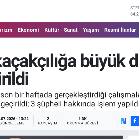
GRA
651
BİS
13.
urizm
Ekonomi
Kültür - Sanat
Yaşam
Resmi İlanlar
BIT
64.
DO
47,
açakçılığa büyük d
EU
55,
STE
rildi
64,
son bir haftada gerçekleştirdiği çalışmal
 geçirildi; 3 şüpheli hakkında işlem yapıldı
.07.2026 - 13:22
2
1 DK
GÜNCELLEME
PAYLAŞIM
OKUNMA SÜRESI