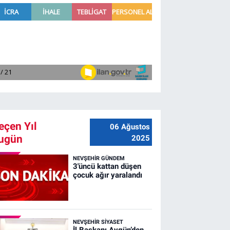
eçen Yıl
06 Ağustos
ugün
2025
NEVŞEHIR GÜNDEM
3'üncü kattan düşen
çocuk ağır yaralandı
NEVŞEHIR SIYASET
İl Başkanı Aygün’den