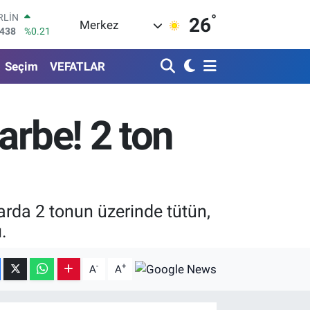
°
M ALTIN
26
Merkez
8.23
%0.39
T100
703
%0
Seçim
VEFATLAR
COIN
475,47
%0.66
LAR
5986
%0.06
arbe! 2 ton
RO
0700
%0.1
RLİN
2438
%0.21
arda 2 tonun üzerinde tütün,
.
-
+
A
A