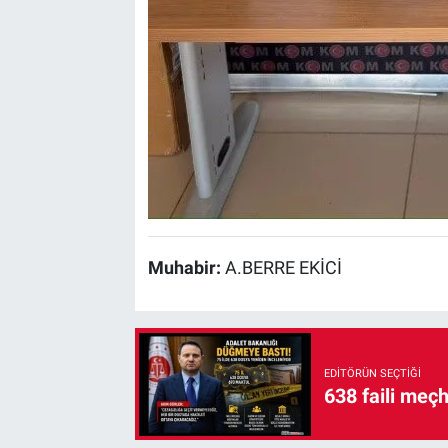
Muhabir:
A.BERRE EKİCİ
EDITÖRÜN SEÇTIĞI
638 faili meç