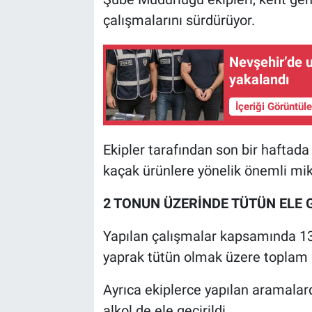
çalışmalarını sürdürüyor.
Nevşehir’de u
yakalandı
İçeriği Görüntül
Ekipler tarafından son bir haftad
kaçak ürünlere yönelik önemli mik
2 TONUN ÜZERİNDE TÜTÜN ELE G
Yapılan çalışmalar kapsamında 13
yaprak tütün olmak üzere toplam 2
Ayrıca ekiplerce yapılan aramalard
alkol de ele geçirildi.