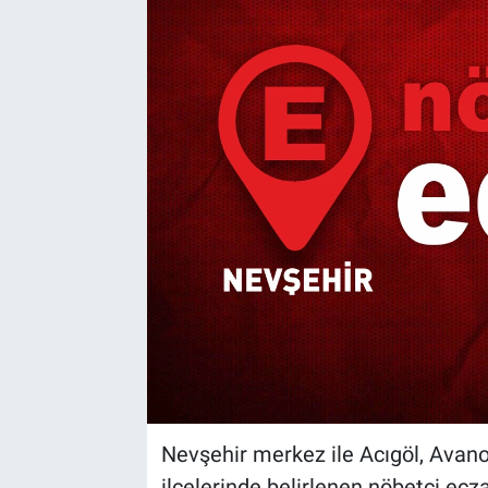
Yaşam
VEFATLAR
Nevşehir merkez ile Acıgöl, Avano
ilçelerinde belirlenen nöbetçi ecz