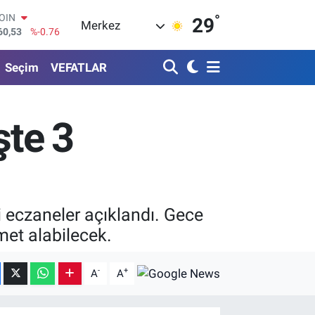
°
AR
29
Merkez
069
%0.17
O
265
%0.01
Seçim
VEFATLAR
RLİN
897
%0.02
M ALTIN
.81
%1.44
şte 3
T100
87
%64
COIN
60,53
%-0.76
 eczaneler açıklandı. Gece
met alabilecek.
-
+
A
A