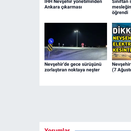
İHH Nevşehir yönetiminden
Sınıftan 
Ankara çıkarması
mesleğin 
öğrendi
Nevşehir’de gece sürüşünü
Nevşehir’
zorlaştıran noktaya neşter
(7 Ağust
Yorumlar