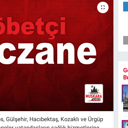
G
B
s, Gülşehir, Hacıbektaş, Kozaklı ve Ürgüp
aneler vatandaşların sağlık hizmetlerine