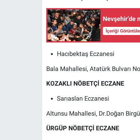
Nevşehir’de m
İçeriği Görüntül
Hacıbektaş Eczanesi
Bala Mahallesi, Atatürk Bulvarı N
KOZAKLI NÖBETÇİ ECZANE
Sarıaslan Eczanesi
Altunsu Mahallesi, Dr.Doğan Birg
ÜRGÜP NÖBETÇİ ECZANE