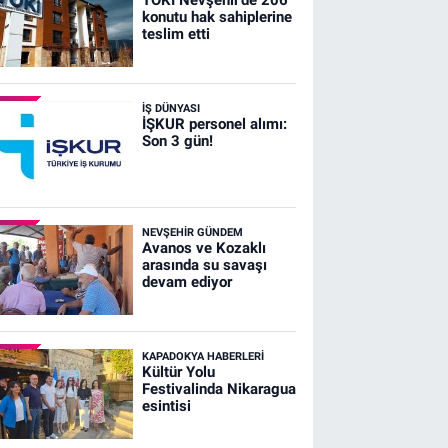
konutu hak sahiplerine
teslim etti
İŞ DÜNYASI
İŞKUR personel alımı:
Son 3 gün!
NEVŞEHIR GÜNDEM
Avanos ve Kozaklı
arasında su savaşı
devam ediyor
KAPADOKYA HABERLERI
Kültür Yolu
Festivalinda Nikaragua
esintisi