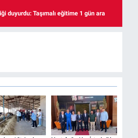
iği duyurdu: Taşımalı eğitime 1 gün ara