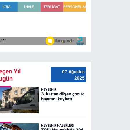
eçen Yıl
07 Ağustos
ugün
2025
NEVŞEHIR
3. kattan düşen çocuk
hayatını kaybetti
NEVŞEHIR HABERLERI
TOKİ Nevşehir’de 206