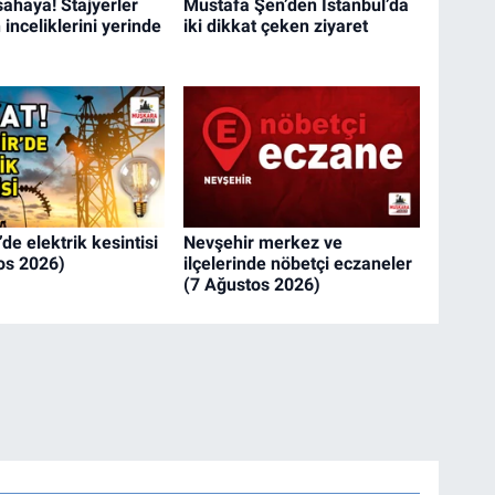
sahaya! Stajyerler
Mustafa Şen’den İstanbul’da
inceliklerini yerinde
iki dikkat çeken ziyaret
de elektrik kesintisi
Nevşehir merkez ve
os 2026)
ilçelerinde nöbetçi eczaneler
(7 Ağustos 2026)