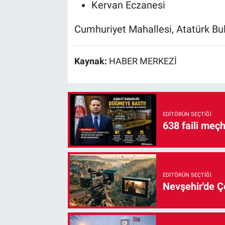
Kervan Eczanesi
Cumhuriyet Mahallesi, Atatürk Bu
Kaynak:
HABER MERKEZİ
EDITÖRÜN SEÇTIĞI
638 faili meç
EDITÖRÜN SEÇTIĞI
Nevşehir'de Çe