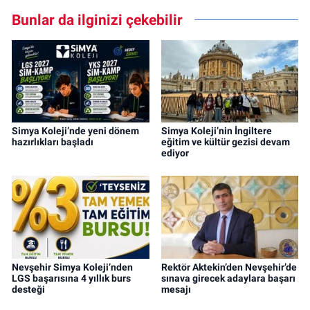
Bunlar da ilginizi çekebilir
Simya Koleji’nde yeni dönem
Simya Koleji’nin İngiltere
hazırlıkları başladı
eğitim ve kültür gezisi devam
ediyor
Nevşehir Simya Koleji’nden
Rektör Aktekin’den Nevşehir’de
LGS başarısına 4 yıllık burs
sınava girecek adaylara başarı
desteği
mesajı