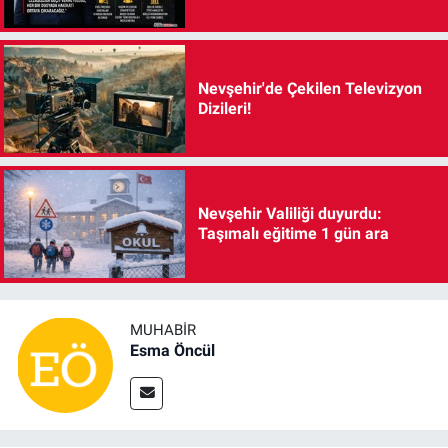
Nevşehir'de Çekilen Televizyon
Dizileri!
Nevşehir Valiliği duyurdu:
Taşımalı eğitime 1 gün ara
MUHABIR
Esma Öncül