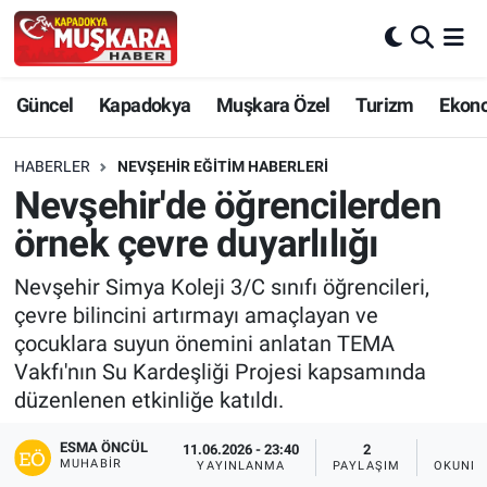
CANLI SEÇİM SONUÇLARI
Nevşehir Nöbetçi Eczaneler
Güncel
Kapadokya
Muşkara Özel
Turizm
Ekon
Güncel
Nevşehir Hava Durumu
HABERLER
NEVŞEHIR EĞITIM HABERLERI
SEÇİM
Nevşehir Trafik Yoğunluk Haritası
Nevşehir'de öğrencilerden
örnek çevre duyarlılığı
Muşkara Özel
Süper Lig Puan Durumu ve Fikstür
Nevşehir Simya Koleji 3/C sınıfı öğrencileri,
Ekonomi
Tüm Manşetler
çevre bilincini artırmayı amaçlayan ve
çocuklara suyun önemini anlatan TEMA
Kapadokya
Son Dakika Haberleri
Vakfı'nın Su Kardeşliği Projesi kapsamında
düzenlenen etkinliğe katıldı.
Turizm
Haber Arşivi
ESMA ÖNCÜL
11.06.2026 - 23:40
2
2
MUHABIR
YAYINLANMA
PAYLAŞIM
OKUNMA
Kültür - Sanat