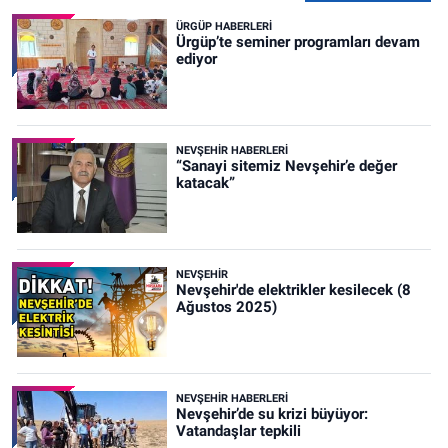
ÜRGÜP HABERLERI
Ürgüp’te seminer programları devam
ediyor
NEVŞEHIR HABERLERI
“Sanayi sitemiz Nevşehir’e değer
katacak”
NEVŞEHIR
Nevşehir'de elektrikler kesilecek (8
Ağustos 2025)
NEVŞEHIR HABERLERI
Nevşehir’de su krizi büyüyor:
Vatandaşlar tepkili