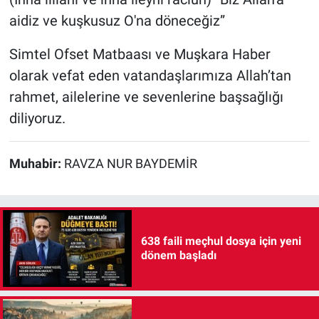
aidiz ve kuşkusuz O'na döneceğiz”
Simtel Ofset Matbaası ve Muşkara Haber
olarak vefat eden vatandaşlarımıza Allah’tan
rahmet, ailelerine ve sevenlerine başsağlığı
diliyoruz.
Muhabir:
RAVZA NUR BAYDEMİR
638 faili meçhul dosya için yeni
dönem başladı