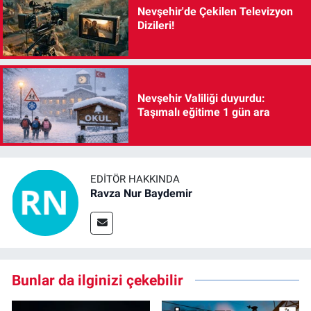
Nevşehir'de Çekilen Televizyon
Dizileri!
Nevşehir Valiliği duyurdu:
Taşımalı eğitime 1 gün ara
EDITÖR HAKKINDA
Ravza Nur Baydemir
Bunlar da ilginizi çekebilir