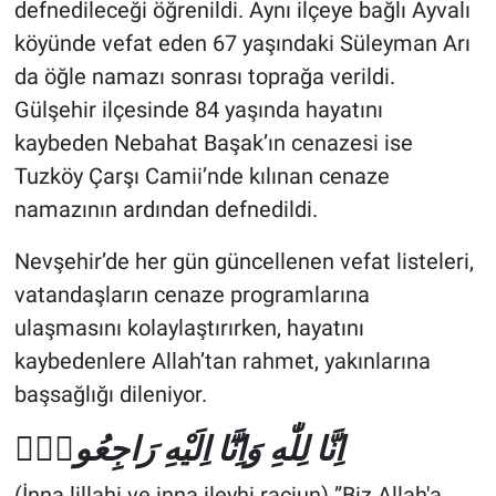
defnedileceği öğrenildi. Aynı ilçeye bağlı Ayvalı
köyünde vefat eden 67 yaşındaki Süleyman Arı
da öğle namazı sonrası toprağa verildi.
Gülşehir ilçesinde 84 yaşında hayatını
kaybeden Nebahat Başak’ın cenazesi ise
Tuzköy Çarşı Camii’nde kılınan cenaze
namazının ardından defnedildi.
Nevşehir’de her gün güncellenen vefat listeleri,
vatandaşların cenaze programlarına
ulaşmasını kolaylaştırırken, hayatını
kaybedenlere Allah’tan rahmet, yakınlarına
başsağlığı dileniyor.
اِنَّا لِلّٰهِ وَاِنَّٓا اِلَيْهِ رَاجِعُونَۜ
(İnna lillahi ve inna ileyhi raciun) ‎”Biz Allah'a