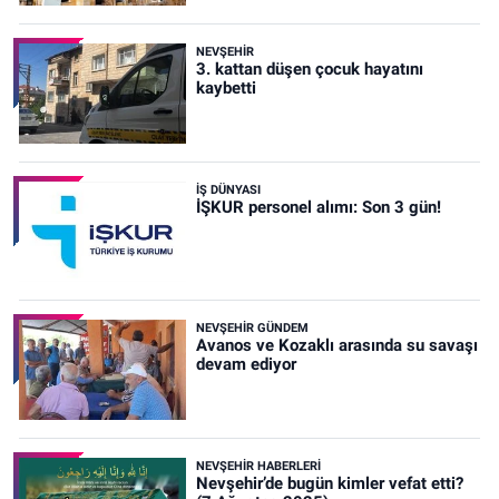
NEVŞEHIR
3. kattan düşen çocuk hayatını
kaybetti
İŞ DÜNYASI
İŞKUR personel alımı: Son 3 gün!
NEVŞEHIR GÜNDEM
Avanos ve Kozaklı arasında su savaşı
devam ediyor
NEVŞEHIR HABERLERI
Nevşehir’de bugün kimler vefat etti?