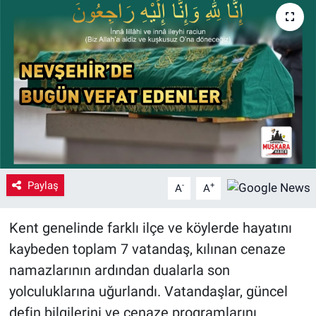
Yaşam
VEFATLAR
Paylaş
-
+
A
A
Kent genelinde farklı ilçe ve köylerde hayatını
kaybeden toplam 7 vatandaş, kılınan cenaze
namazlarının ardından dualarla son
yolculuklarına uğurlandı. Vatandaşlar, güncel
defin bilgilerini ve cenaze programlarını