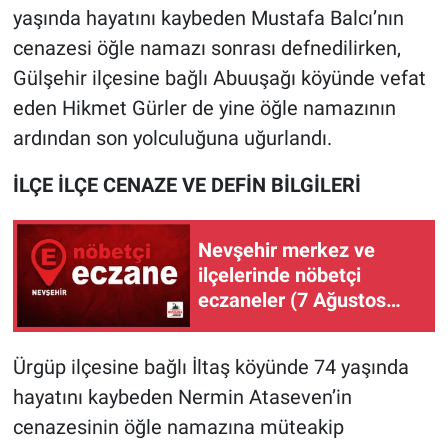
yaşında hayatını kaybeden Mustafa Balcı’nın
cenazesi öğle namazı sonrası defnedilirken,
Gülşehir ilçesine bağlı Abuuşağı köyünde vefat
eden Hikmet Gürler de yine öğle namazının
ardından son yolculuğuna uğurlandı.
İLÇE İLÇE CENAZE VE DEFİN BİLGİLERİ
Nevşehir merkez ve
ilçelerinde nöbetçi
eczaneler (7 Ağustos
2026)
Ürgüp ilçesine bağlı İltaş köyünde 74 yaşında
hayatını kaybeden Nermin Ataseven’in
cenazesinin öğle namazına müteakip