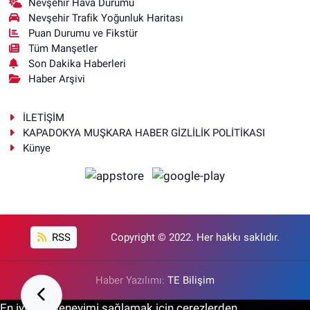
Nevşehir Hava Durumu
Nevşehir Trafik Yoğunluk Haritası
Puan Durumu ve Fikstür
Tüm Manşetler
Son Dakika Haberleri
Haber Arşivi
İLETİŞİM
KAPADOKYA MUŞKARA HABER GİZLİLİK POLİTİKASI
Künye
RSS
Copyright © 2022. Her hakkı saklıdır.
Haber Yazılımı:
TE Bilişim
En iyi site deneyimi sağlamak için çerezlerden