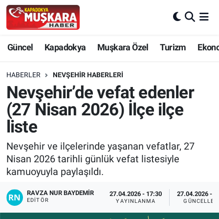
CANLI SEÇİM SONUÇLARI
Nevşehir Nöbetçi Eczaneler
Güncel
Kapadokya
Muşkara Özel
Turizm
Ekon
Güncel
Nevşehir Hava Durumu
HABERLER
NEVŞEHIR HABERLERI
SEÇİM
Nevşehir Trafik Yoğunluk Haritası
Nevşehir’de vefat edenler
(27 Nisan 2026) İlçe ilçe
Muşkara Özel
Süper Lig Puan Durumu ve Fikstür
liste
Ekonomi
Tüm Manşetler
Nevşehir ve ilçelerinde yaşanan vefatlar, 27
Nisan 2026 tarihli günlük vefat listesiyle
Kapadokya
Son Dakika Haberleri
kamuoyuyla paylaşıldı.
Turizm
Haber Arşivi
RAVZA NUR BAYDEMIR
27.04.2026 - 17:30
27.04.2026 - 1
EDITÖR
YAYINLANMA
GÜNCELLEM
Kültür - Sanat