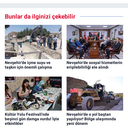
Bunlar da ilginizi çekebilir
Nevşehir’de içme suyu ve
Nevşehir’de sosyal hizmetlerin
taşkın için önemli çalışma
erişilebilirliği ele alındı
Kültür Yolu Festivali'nde
Nevşehir'de o yol baştan
beşinci gün damga vurdu! İşte
yapılıyor! Bölge ulaşımında
etkinlikler
yeni dönem