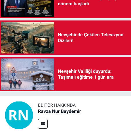
dönem başladı
Nevşehir'de Çekilen Televizyon
Dizileri!
Nevşehir Valiliği duyurdu:
Taşımalı eğitime 1 gün ara
EDITÖR HAKKINDA
Ravza Nur Baydemir