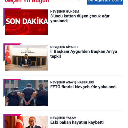
Geçen Yıl Bugün
06 Ağustos 2025
NEVŞEHIR GÜNDEM
3'üncü kattan düşen çocuk ağır
yaralandı
NEVŞEHIR SIYASET
İl Başkanı Aygün’den Başkan Arı’ya
tepki!
NEVŞEHIR ASAYIŞ HABERLERI
FETÖ firarisi Nevşehir'de yakalandı
NEVŞEHIR YAŞAM
Eski bakan hayatını kaybetti