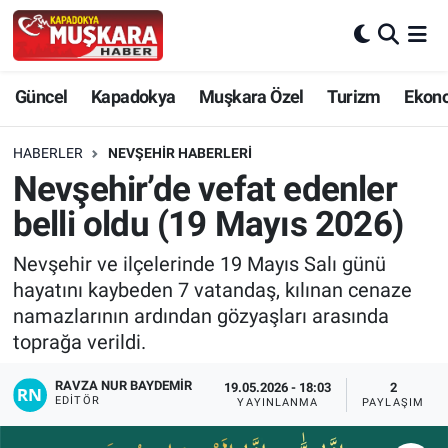
CANLI SEÇİM SONUÇLARI
Nevşehir Nöbetçi Eczaneler
Güncel
Kapadokya
Muşkara Özel
Turizm
Ekon
Güncel
Nevşehir Hava Durumu
HABERLER
NEVŞEHIR HABERLERI
SEÇİM
Nevşehir Trafik Yoğunluk Haritası
Nevşehir’de vefat edenler
belli oldu (19 Mayıs 2026)
Muşkara Özel
Süper Lig Puan Durumu ve Fikstür
Nevşehir ve ilçelerinde 19 Mayıs Salı günü
Ekonomi
Tüm Manşetler
hayatını kaybeden 7 vatandaş, kılınan cenaze
namazlarının ardından gözyaşları arasında
Kapadokya
Son Dakika Haberleri
toprağa verildi.
Turizm
Haber Arşivi
RAVZA NUR BAYDEMIR
19.05.2026 - 18:03
2
EDITÖR
YAYINLANMA
PAYLAŞIM
Kültür - Sanat