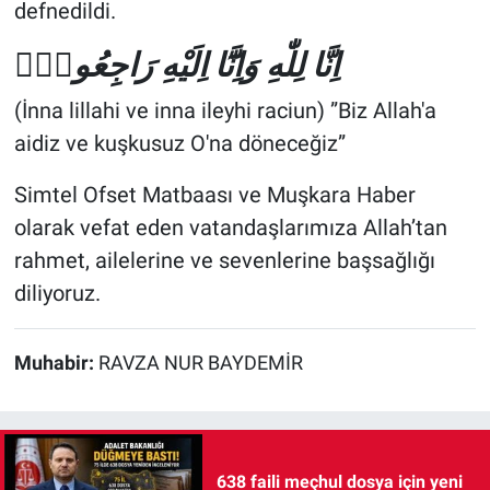
defnedildi.
اِنَّا لِلّٰهِ وَاِنَّٓا اِلَيْهِ رَاجِعُونَۜ
(İnna lillahi ve inna ileyhi raciun) ‎”Biz Allah'a
aidiz ve kuşkusuz O'na döneceğiz”
Simtel Ofset Matbaası ve Muşkara Haber
olarak vefat eden vatandaşlarımıza Allah’tan
rahmet, ailelerine ve sevenlerine başsağlığı
diliyoruz.
Muhabir:
RAVZA NUR BAYDEMİR
638 faili meçhul dosya için yeni