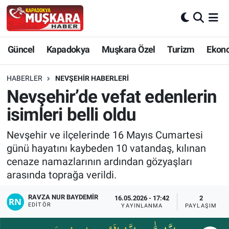
CANLI SEÇİM SONUÇLARI
Nevşehir Nöbetçi Eczaneler
Güncel
Kapadokya
Muşkara Özel
Turizm
Ekon
Güncel
Nevşehir Hava Durumu
HABERLER
NEVŞEHIR HABERLERI
SEÇİM
Nevşehir Trafik Yoğunluk Haritası
Nevşehir’de vefat edenlerin
isimleri belli oldu
Muşkara Özel
Süper Lig Puan Durumu ve Fikstür
Nevşehir ve ilçelerinde 16 Mayıs Cumartesi
Ekonomi
Tüm Manşetler
günü hayatını kaybeden 10 vatandaş, kılınan
cenaze namazlarının ardından gözyaşları
Kapadokya
Son Dakika Haberleri
arasında toprağa verildi.
Turizm
Haber Arşivi
RAVZA NUR BAYDEMIR
16.05.2026 - 17:42
2
EDITÖR
YAYINLANMA
PAYLAŞIM
Kültür - Sanat