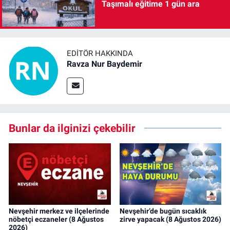
Taşımalı eğitime 1 gün ara
EDITÖR HAKKINDA
Ravza Nur Baydemir
Bunlar da ilginizi çekebilir
Nevşehir merkez ve ilçelerinde
Nevşehir’de bugün sıcaklık
nöbetçi eczaneler (8 Ağustos
zirve yapacak (8 Ağustos 2026)
2026)