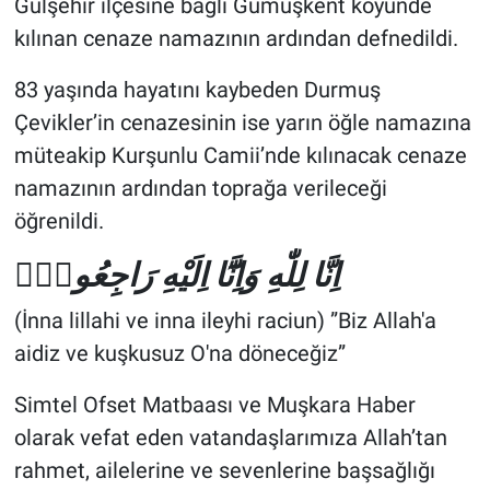
Gülşehir ilçesine bağlı Gümüşkent köyünde
kılınan cenaze namazının ardından defnedildi.
83 yaşında hayatını kaybeden Durmuş
Çevikler’in cenazesinin ise yarın öğle namazına
müteakip Kurşunlu Camii’nde kılınacak cenaze
namazının ardından toprağa verileceği
öğrenildi.
اِنَّا لِلّٰهِ وَاِنَّٓا اِلَيْهِ رَاجِعُونَۜ
(İnna lillahi ve inna ileyhi raciun) ‎”Biz Allah'a
aidiz ve kuşkusuz O'na döneceğiz”
Simtel Ofset Matbaası ve Muşkara Haber
olarak vefat eden vatandaşlarımıza Allah’tan
rahmet, ailelerine ve sevenlerine başsağlığı