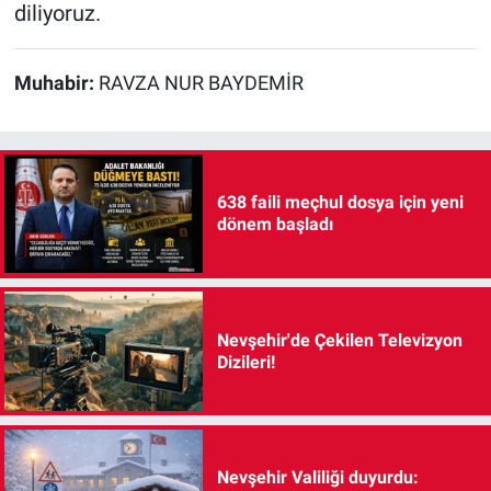
diliyoruz.
Muhabir:
RAVZA NUR BAYDEMİR
638 faili meçhul dosya için yeni
dönem başladı
Nevşehir'de Çekilen Televizyon
Dizileri!
Nevşehir Valiliği duyurdu: