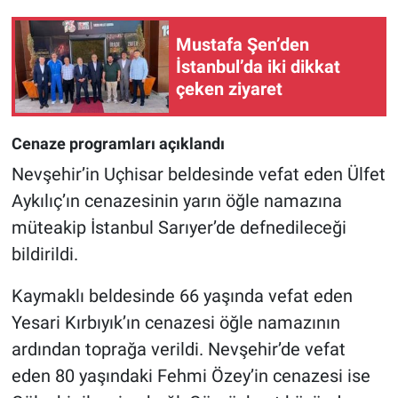
Mustafa Şen’den
İstanbul’da iki dikkat
çeken ziyaret
Cenaze programları açıklandı
Nevşehir’in Uçhisar beldesinde vefat eden Ülfet
Aykılıç’ın cenazesinin yarın öğle namazına
müteakip İstanbul Sarıyer’de defnedileceği
bildirildi.
Kaymaklı beldesinde 66 yaşında vefat eden
Yesari Kırbıyık’ın cenazesi öğle namazının
ardından toprağa verildi. Nevşehir’de vefat
eden 80 yaşındaki Fehmi Özey’in cenazesi ise