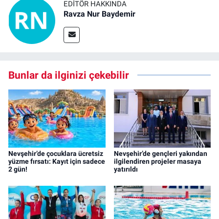
EDITÖR HAKKINDA
Ravza Nur Baydemir
Bunlar da ilginizi çekebilir
Nevşehir’de çocuklara ücretsiz
Nevşehir’de gençleri yakından
yüzme fırsatı: Kayıt için sadece
ilgilendiren projeler masaya
2 gün!
yatırıldı