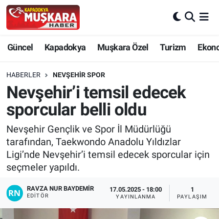
CANLI SEÇİM SONUÇLARI
Nevşehir Nöbetçi Eczaneler
Güncel
Kapadokya
Muşkara Özel
Turizm
Ekon
Güncel
Nevşehir Hava Durumu
HABERLER
NEVŞEHIR SPOR
SEÇİM
Nevşehir Trafik Yoğunluk Haritası
Nevşehir’i temsil edecek
sporcular belli oldu
Muşkara Özel
Süper Lig Puan Durumu ve Fikstür
Nevşehir Gençlik ve Spor İl Müdürlüğü
Ekonomi
Tüm Manşetler
tarafından, Taekwondo Anadolu Yıldızlar
Ligi’nde Nevşehir’i temsil edecek sporcular için
Kapadokya
Son Dakika Haberleri
seçmeler yapıldı.
Turizm
Haber Arşivi
RAVZA NUR BAYDEMIR
17.05.2025 - 18:00
1
EDITÖR
YAYINLANMA
PAYLAŞIM
Kültür - Sanat