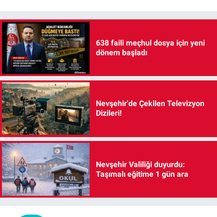
638 faili meçhul dosya için yeni
dönem başladı
Nevşehir'de Çekilen Televizyon
Dizileri!
Nevşehir Valiliği duyurdu:
Taşımalı eğitime 1 gün ara