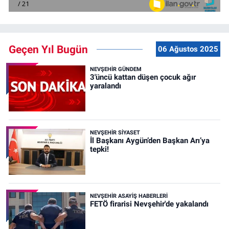
Geçen Yıl Bugün
06 Ağustos 2025
NEVŞEHIR GÜNDEM
3'üncü kattan düşen çocuk ağır
yaralandı
NEVŞEHIR SIYASET
İl Başkanı Aygün’den Başkan Arı’ya
tepki!
NEVŞEHIR ASAYIŞ HABERLERI
FETÖ firarisi Nevşehir'de yakalandı