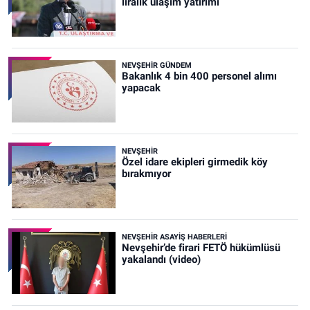
liralık ulaşım yatırımı
NEVŞEHIR GÜNDEM
Bakanlık 4 bin 400 personel alımı
yapacak
NEVŞEHIR
Özel idare ekipleri girmedik köy
bırakmıyor
NEVŞEHIR ASAYIŞ HABERLERI
Nevşehir’de firari FETÖ hükümlüsü
yakalandı (video)