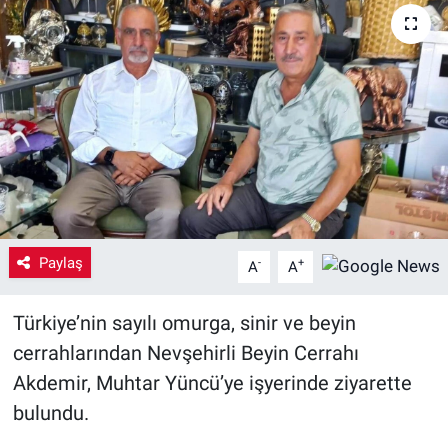
Yaşam
VEFATLAR
Paylaş
-
+
A
A
Türkiye’nin sayılı omurga, sinir ve beyin
cerrahlarından Nevşehirli Beyin Cerrahı
Akdemir, Muhtar Yüncü’ye işyerinde ziyarette
bulundu.