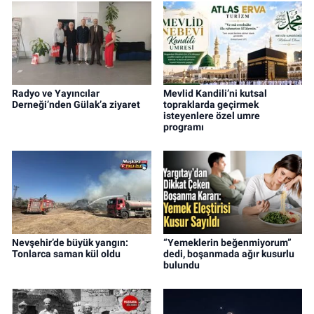
Radyo ve Yayıncılar
Mevlid Kandili’ni kutsal
Derneği’nden Gülak’a ziyaret
topraklarda geçirmek
isteyenlere özel umre
programı
Nevşehir’de büyük yangın:
“Yemeklerin beğenmiyorum”
Tonlarca saman kül oldu
dedi, boşanmada ağır kusurlu
bulundu