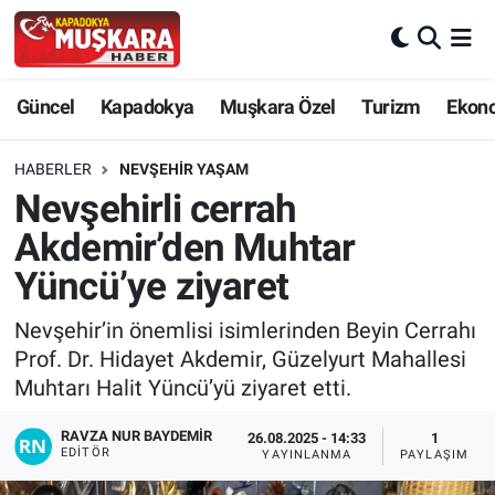
CANLI SEÇİM SONUÇLARI
Nevşehir Nöbetçi Eczaneler
Güncel
Kapadokya
Muşkara Özel
Turizm
Ekon
Güncel
Nevşehir Hava Durumu
HABERLER
NEVŞEHIR YAŞAM
SEÇİM
Nevşehir Trafik Yoğunluk Haritası
Nevşehirli cerrah
Akdemir’den Muhtar
Muşkara Özel
Süper Lig Puan Durumu ve Fikstür
Yüncü’ye ziyaret
Ekonomi
Tüm Manşetler
Nevşehir’in önemlisi isimlerinden Beyin Cerrahı
Prof. Dr. Hidayet Akdemir, Güzelyurt Mahallesi
Kapadokya
Son Dakika Haberleri
Muhtarı Halit Yüncü’yü ziyaret etti.
Turizm
Haber Arşivi
RAVZA NUR BAYDEMIR
26.08.2025 - 14:33
1
EDITÖR
YAYINLANMA
PAYLAŞIM
Kültür - Sanat