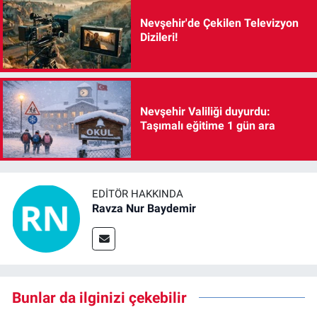
Nevşehir'de Çekilen Televizyon
Dizileri!
Nevşehir Valiliği duyurdu:
Taşımalı eğitime 1 gün ara
EDITÖR HAKKINDA
Ravza Nur Baydemir
Bunlar da ilginizi çekebilir