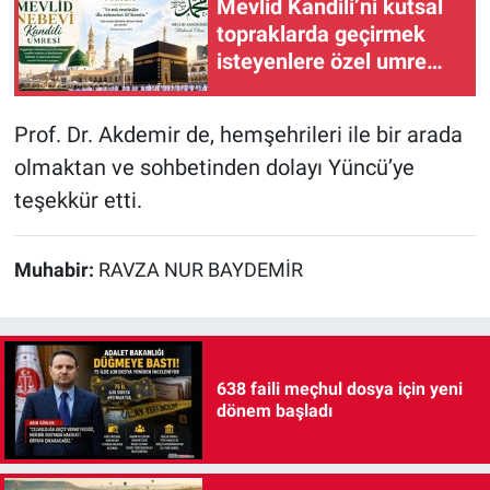
Mevlid Kandili’ni kutsal
topraklarda geçirmek
isteyenlere özel umre
programı
Prof. Dr. Akdemir de, hemşehrileri ile bir arada
olmaktan ve sohbetinden dolayı Yüncü’ye
teşekkür etti.
Muhabir:
RAVZA NUR BAYDEMİR
638 faili meçhul dosya için yeni
dönem başladı