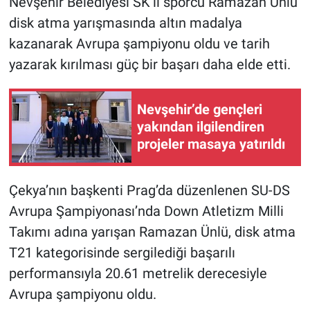
Nevşehir Belediyesi SK’lı sporcu Ramazan Ünlü
disk atma yarışmasında altın madalya
kazanarak Avrupa şampiyonu oldu ve tarih
yazarak kırılması güç bir başarı daha elde etti.
Nevşehir’de gençleri
yakından ilgilendiren
projeler masaya yatırıldı
Çekya’nın başkenti Prag’da düzenlenen SU-DS
Avrupa Şampiyonası’nda Down Atletizm Milli
Takımı adına yarışan Ramazan Ünlü, disk atma
T21 kategorisinde sergilediği başarılı
performansıyla 20.61 metrelik derecesiyle
Avrupa şampiyonu oldu.