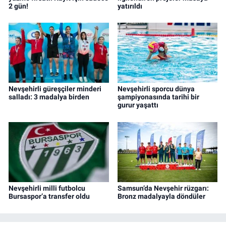
2 gün!
yatırıldı
Nevşehirli güreşçiler minderi
Nevşehirli sporcu dünya
salladı: 3 madalya birden
şampiyonasında tarihi bir
gurur yaşattı
Nevşehirli milli futbolcu
Samsun’da Nevşehir rüzgarı:
Bursaspor’a transfer oldu
Bronz madalyayla döndüler