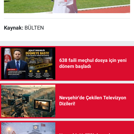
Kaynak:
BÜLTEN
638 faili meçhul dosya için yeni
dönem başladı
Nevşehir'de Çekilen Televizyon
Dizileri!