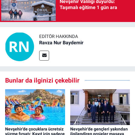
Nevşehir Valiliği duyurdu:
Taşımalı eğitime 1 gün ara
EDITÖR HAKKINDA
Ravza Nur Baydemir
Bunlar da ilginizi çekebilir
Nevşehir’de çocuklara ücretsiz
Nevşehir’de gençleri yakından
yüzme fırsatı: Kayıt için sadece
ilgilendiren projeler masaya