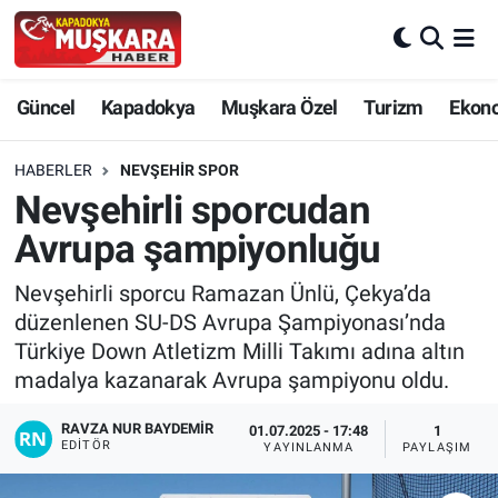
CANLI SEÇİM SONUÇLARI
Nevşehir Nöbetçi Eczaneler
Güncel
Kapadokya
Muşkara Özel
Turizm
Ekon
Güncel
Nevşehir Hava Durumu
HABERLER
NEVŞEHIR SPOR
SEÇİM
Nevşehir Trafik Yoğunluk Haritası
Nevşehirli sporcudan
Avrupa şampiyonluğu
Muşkara Özel
Süper Lig Puan Durumu ve Fikstür
Nevşehirli sporcu Ramazan Ünlü, Çekya’da
Ekonomi
Tüm Manşetler
düzenlenen SU-DS Avrupa Şampiyonası’nda
Türkiye Down Atletizm Milli Takımı adına altın
Kapadokya
Son Dakika Haberleri
madalya kazanarak Avrupa şampiyonu oldu.
Turizm
Haber Arşivi
RAVZA NUR BAYDEMIR
01.07.2025 - 17:48
1
EDITÖR
YAYINLANMA
PAYLAŞIM
Kültür - Sanat