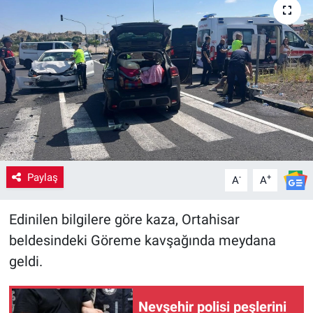
Yaşam
VEFATLAR
Paylaş
-
+
A
A
Edinilen bilgilere göre kaza, Ortahisar
beldesindeki Göreme kavşağında meydana
geldi.
Nevşehir polisi peşlerini