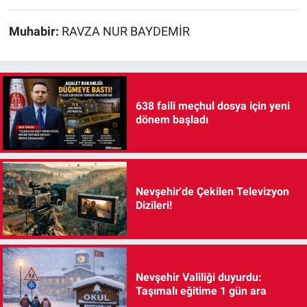
Muhabir:
RAVZA NUR BAYDEMİR
638 faili meçhul dosya için yeni
dönem başladı
Nevşehir'de Çekilen Televizyon
Dizileri!
Nevşehir Valiliği duyurdu:
Taşımalı eğitime 1 gün ara