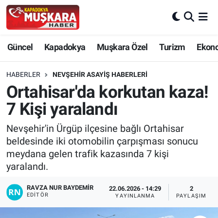
CANLI SEÇİM SONUÇLARI
Nevşehir Nöbetçi Eczaneler
Güncel
Kapadokya
Muşkara Özel
Turizm
Ekon
Güncel
Nevşehir Hava Durumu
HABERLER
NEVŞEHIR ASAYIŞ HABERLERI
SEÇİM
Nevşehir Namaz Vakitleri
Ortahisar'da korkutan kaza!
7 Kişi yaralandı
Muşkara Özel
Nevşehir Trafik Yoğunluk Haritası
Nevşehir'in Ürgüp ilçesine bağlı Ortahisar
Ekonomi
Süper Lig Puan Durumu ve Fikstür
beldesinde iki otomobilin çarpışması sonucu
meydana gelen trafik kazasında 7 kişi
Kapadokya
Tüm Manşetler
yaralandı.
Turizm
Son Dakika Haberleri
RAVZA NUR BAYDEMIR
22.06.2026 - 14:29
2
EDITÖR
YAYINLANMA
PAYLAŞIM
Kültür - Sanat
Haber Arşivi