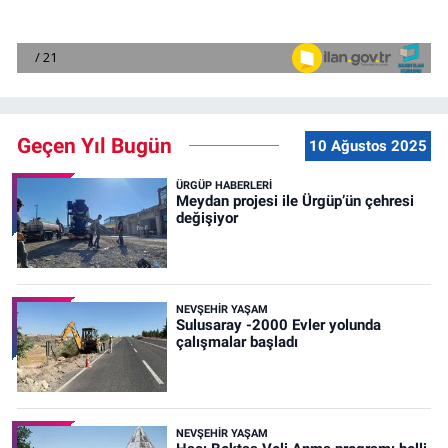
Geçen Yıl Bugün
10 Ağustos 2025
ÜRGÜP HABERLERI
Meydan projesi ile Ürgüp’ün çehresi
değişiyor
NEVŞEHIR YAŞAM
Sulusaray -2000 Evler yolunda
çalışmalar başladı
NEVŞEHIR YAŞAM