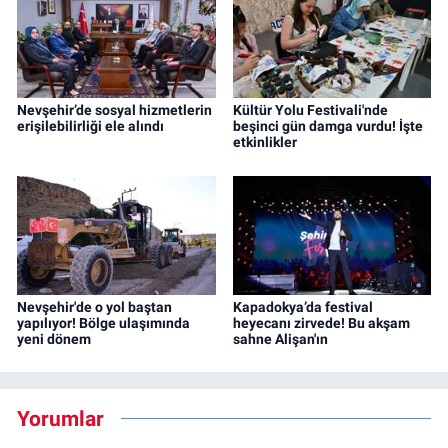
Nevşehir’de sosyal hizmetlerin
Kültür Yolu Festivali'nde
erişilebilirliği ele alındı
beşinci gün damga vurdu! İşte
etkinlikler
Nevşehir'de o yol baştan
Kapadokya’da festival
yapılıyor! Bölge ulaşımında
heyecanı zirvede! Bu akşam
yeni dönem
sahne Alişan'ın
Yorumlar