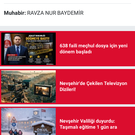
Muhabir:
RAVZA NUR BAYDEMİR
638 faili meçhul dosya için yeni
dönem başladı
Nevşehir'de Çekilen Televizyon
Dizileri!
Nevşehir Valiliği duyurdu:
Taşımalı eğitime 1 gün ara