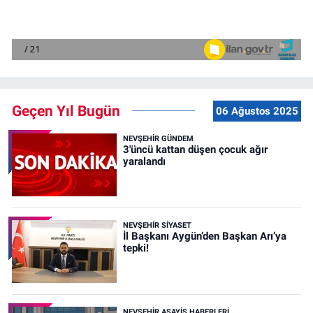
Geçen Yıl Bugün
06 Ağustos 2025
NEVŞEHIR GÜNDEM
3'üncü kattan düşen çocuk ağır
yaralandı
NEVŞEHIR SIYASET
İl Başkanı Aygün’den Başkan Arı’ya
tepki!
NEVŞEHIR ASAYIŞ HABERLERI