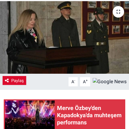
Yaşam
VEFATLAR
Paylaş
-
+
A
A
Merve Özbey'den
Kapadokya'da muhteşem
performans