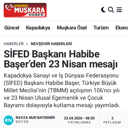
CANLI SEÇİM SONUÇLARI
Nevşehir Nöbetçi Eczaneler
Güncel
Kapadokya
Muşkara Özel
Turizm
Ekon
Güncel
Nevşehir Hava Durumu
HABERLER
NEVŞEHIR HABERLERI
SEÇİM
Nevşehir Trafik Yoğunluk Haritası
SİFED Başkanı Habibe
Başer’den 23 Nisan mesajı
Muşkara Özel
Süper Lig Puan Durumu ve Fikstür
Kapadokya Sanayi ve İş Dünyası Federasyonu
Ekonomi
Tüm Manşetler
(SİFED) Başkanı Habibe Başer, Türkiye Büyük
Millet Meclisi’nin (TBMM) açılışının 106’ncı yılı
Kapadokya
Son Dakika Haberleri
ve 23 Nisan Ulusal Egemenlik ve Çocuk
Bayramı dolayısıyla kutlama mesajı yayımladı.
Turizm
Haber Arşivi
RAVZA NUR BAYDEMIR
23.04.2026 - 08:50
2
EDITÖR
YAYINLANMA
PAYLAŞIM
Kültür - Sanat