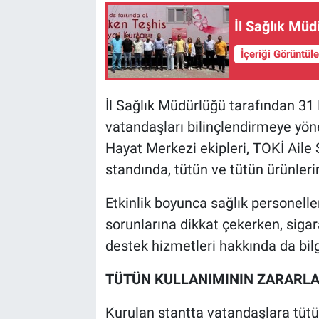
İl Sağlık Müd
İçeriği Görüntül
İl Sağlık Müdürlüğü tarafından 
vatandaşları bilinçlendirmeye yönel
Hayat Merkezi ekipleri, TOKİ Aile 
standında, tütün ve tütün ürünlerini
Etkinlik boyunca sağlık personelle
sorunlarına dikkat çekerken, siga
destek hizmetleri hakkında da bil
TÜTÜN KULLANIMININ ZARARLA
Kurulan stantta vatandaşlara tütü