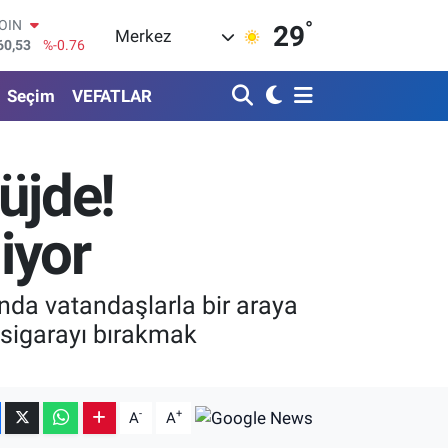
°
AR
29
Merkez
069
%0.17
O
265
%0.01
Seçim
VEFATLAR
RLİN
897
%0.02
M ALTIN
.81
%1.44
üjde!
T100
87
%64
COIN
iyor
60,53
%-0.76
nda vatandaşlarla bir araya
, sigarayı bırakmak
.
-
+
A
A