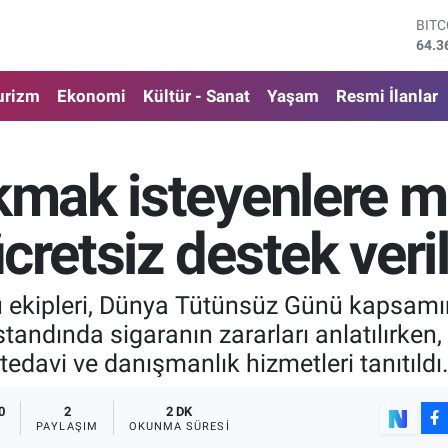
DOL
47,7
EUR
55,0
urizm
Ekonomi
Kültür - Sanat
Yaşam
Resmi İlanlar
STE
64,1
GRA
6574
akmak isteyenlere m
BİS
13.8
BIT
cretsiz destek veril
64.3
ü ekipleri, Dünya Tütünsüz Günü kapsamı
standında sigaranın zararları anlatılırken
tedavi ve danışmanlık hizmetleri tanıtıldı
0
2
2 DK
PAYLAŞIM
OKUNMA SÜRESI