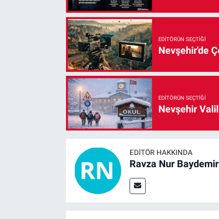
EDITÖRÜN SEÇTIĞI
Nevşehir'de Çe
EDITÖRÜN SEÇTIĞI
Nevşehir Valil
EDITÖR HAKKINDA
Ravza Nur Baydemir