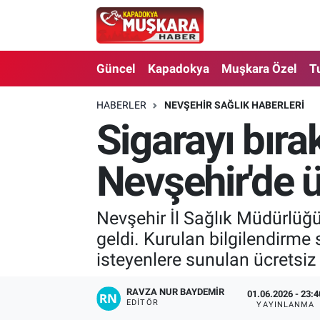
CANLI SEÇİM SONUÇLARI
Nevşehir Nöbetçi Eczaneler
Güncel
Kapadokya
Muşkara Özel
T
Güncel
Nevşehir Hava Durumu
HABERLER
NEVŞEHIR SAĞLIK HABERLERI
Sigarayı bır
SEÇİM
Nevşehir Trafik Yoğunluk Haritası
Muşkara Özel
Süper Lig Puan Durumu ve Fikstür
Nevşehir'de ü
Ekonomi
Tüm Manşetler
Nevşehir İl Sağlık Müdürlüğ
geldi. Kurulan bilgilendirme 
Kapadokya
Son Dakika Haberleri
isteyenlere sunulan ücretsiz 
Turizm
Haber Arşivi
RAVZA NUR BAYDEMIR
01.06.2026 - 23:4
EDITÖR
YAYINLANMA
Kültür - Sanat