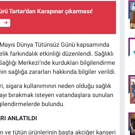
ürü Tartar'dan Karapınar çıkarması!
e
31 Mayıs Dünya Tütünsüz Günü kapsamında
ik farkındalık etkinliği düzenlendi. Sağlıklı
Sağlığı Merkezi’nde kurdukları bilgilendirme
n sağlığa zararları hakkında bilgiler verildi.
ri, sigara kullanımının neden olduğu sağlık
rayı bırakmak isteyen vatandaşlara sunulan
gilendirmelerde bulundu.
RI ANLATILDI
n ve tütün ürünlerinin başta akciğer kanseri