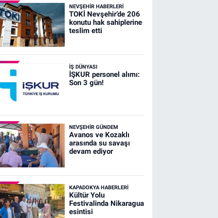
NEVŞEHIR HABERLERI
TOKİ Nevşehir’de 206
konutu hak sahiplerine
teslim etti
İŞ DÜNYASI
İŞKUR personel alımı:
Son 3 gün!
NEVŞEHIR GÜNDEM
Avanos ve Kozaklı
arasında su savaşı
devam ediyor
KAPADOKYA HABERLERI
Kültür Yolu
Festivalinda Nikaragua
esintisi