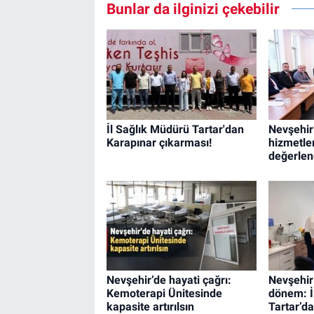
Bunlar da ilginizi çekebilir
İl Sağlık Müdürü Tartar'dan
Nevşehir
Karapınar çıkarması!
hizmetler
değerlend
Nevşehir’de hayati çağrı:
Nevşehir
Kemoterapi Ünitesinde
dönem: İ
kapasite artırılsın
Tartar’da