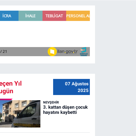
eçen Yıl
07 Ağustos
ugün
2025
NEVŞEHIR
3. kattan düşen çocuk
hayatını kaybetti