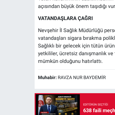
açısından büyük önem taşıdığı vur
VATANDAŞLARA ÇAĞRI
Nevşehir İl Sağlık Müdürlüğü pers
vatandaşları sigara bırakma polikl
Sağlıklı bir gelecek için tütün ürü
yetkililer, ücretsiz danışmanlık v
mümkün olduğunu hatırlattı.
Muhabir:
RAVZA NUR BAYDEMİR
EDITÖRÜN SEÇTIĞI
638 faili meç