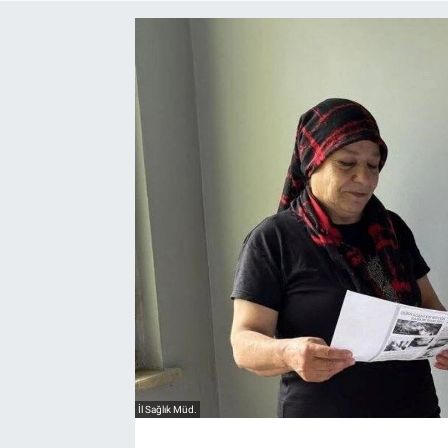
Yaşam
VEFATLAR
İl Sağlık Müd.