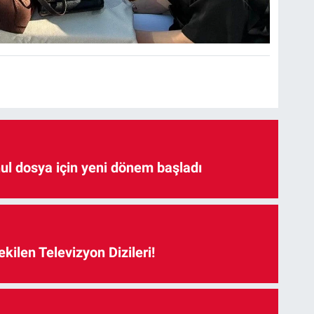
hul dosya için yeni dönem başladı
kilen Televizyon Dizileri!