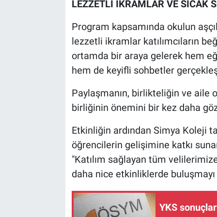
LEZZETLİ İKRAMLAR VE SICAK 
Program kapsamında okulun aşçıla
lezzetli ikramlar katılımcıların be
ortamda bir araya gelerek hem eği
hem de keyifli sohbetler gerçekleşt
Paylaşmanın, birlikteliğin ve aile o
birliğinin önemini bir kez daha gö
Etkinliğin ardından Simya Koleji t
öğrencilerin gelişimine katkı suna
"Katılım sağlayan tüm velilerimize
daha nice etkinliklerde buluşmayı di
YKS sonuçları 