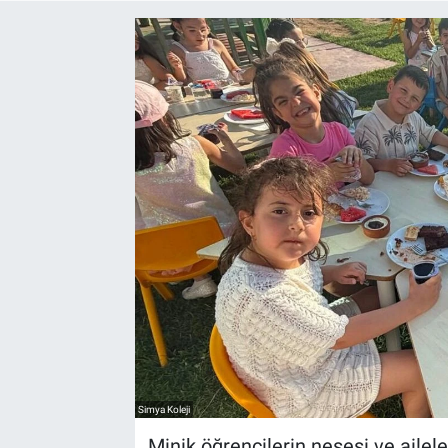
Yaşam
VEFATLAR
Simya Koleji
Minik öğrencilerin neşesi ve ailele