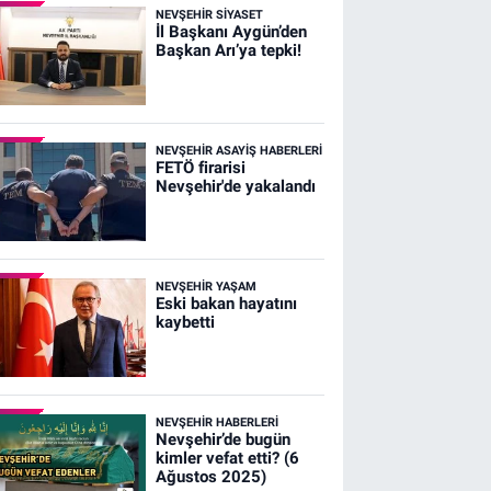
NEVŞEHIR SIYASET
İl Başkanı Aygün’den
Başkan Arı’ya tepki!
NEVŞEHIR ASAYIŞ HABERLERI
FETÖ firarisi
Nevşehir'de yakalandı
NEVŞEHIR YAŞAM
Eski bakan hayatını
kaybetti
NEVŞEHIR HABERLERI
Nevşehir’de bugün
kimler vefat etti? (6
Ağustos 2025)