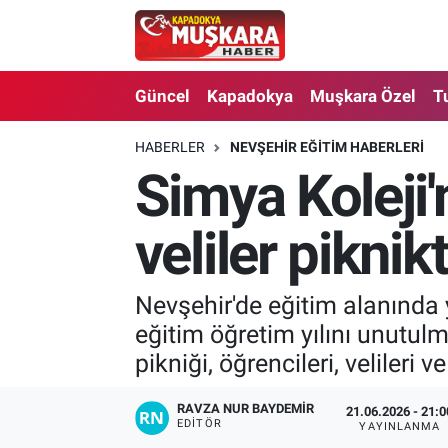
CANLI SEÇİM SONUÇLARI
Nevşehir Nöbetçi Eczaneler
Güncel
Kapadokya
Muşkara Özel
T
Güncel
Nevşehir Hava Durumu
HABERLER
NEVŞEHIR EĞITIM HABERLERI
Simya Koleji'
SEÇİM
Nevşehir Trafik Yoğunluk Haritası
Muşkara Özel
Süper Lig Puan Durumu ve Fikstür
veliler piknik
Ekonomi
Tüm Manşetler
Nevşehir'de eğitim alanında
eğitim öğretim yılını unutul
Kapadokya
Son Dakika Haberleri
pikniği, öğrencileri, velileri 
Turizm
Haber Arşivi
RAVZA NUR BAYDEMIR
21.06.2026 - 21:0
EDITÖR
YAYINLANMA
Kültür - Sanat