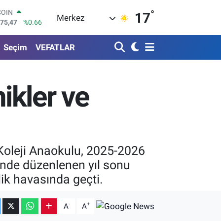
°
LAR
17
Merkez
5971
%0.05
RO
1336
%0.18
Seçim
VEFATLAR
RLİN
2534
%0.22
M ALTIN
8.23
%0.39
ikler ve
T100
703
%0
COIN
475,47
%0.66
 Koleji Anaokulu, 2025-2026
inde düzenlenen yıl sonu
nlik havasında geçti.
-
+
A
A