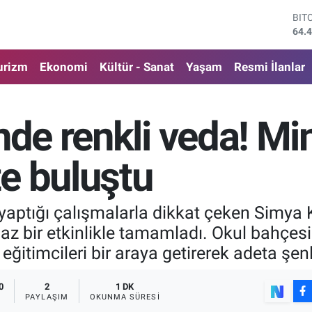
DO
47,
EU
55,
urizm
Ekonomi
Kültür - Sanat
Yaşam
Resmi İlanlar
STE
64,
GRA
651
nde renkli veda! Min
BİS
13.
BIT
te buluştu
64.
 yaptığı çalışmalarla dikkat çeken Simya
maz bir etkinlikle tamamladı. Okul bahçes
ve eğitimcileri bir araya getirerek adeta şe
0
2
1 DK
PAYLAŞIM
OKUNMA SÜRESI