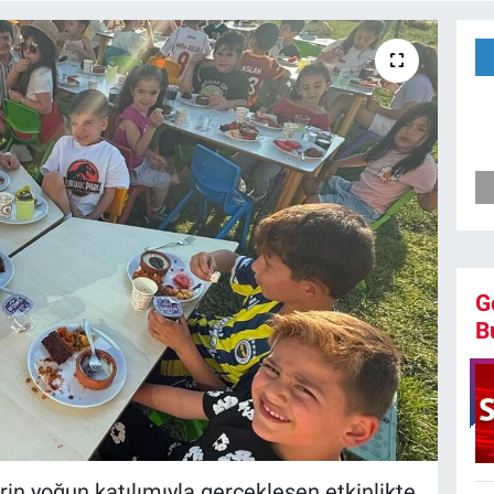
G
B
rin yoğun katılımıyla gerçekleşen etkinlikte,