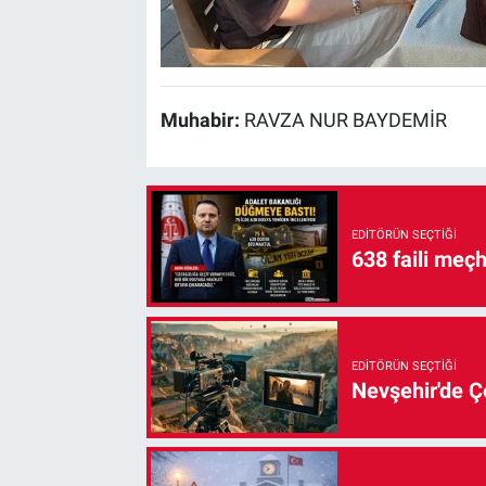
Muhabir:
RAVZA NUR BAYDEMİR
EDITÖRÜN SEÇTIĞI
638 faili meç
EDITÖRÜN SEÇTIĞI
Nevşehir'de Çe