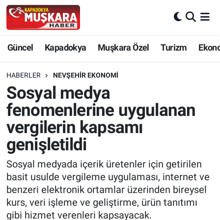
CANLI SEÇİM SONUÇLARI
Nevşehir Nöbetçi Eczaneler
Güncel
Kapadokya
Muşkara Özel
Turizm
Ekon
Güncel
Nevşehir Hava Durumu
HABERLER
NEVŞEHIR EKONOMI
SEÇİM
Nevşehir Trafik Yoğunluk Haritası
Sosyal medya
fenomenlerine uygulanan
Muşkara Özel
Süper Lig Puan Durumu ve Fikstür
vergilerin kapsamı
Ekonomi
Tüm Manşetler
genişletildi
Kapadokya
Son Dakika Haberleri
Sosyal medyada içerik üretenler için getirilen
basit usulde vergileme uygulaması, internet ve
Turizm
Haber Arşivi
benzeri elektronik ortamlar üzerinden bireysel
kurs, veri işleme ve geliştirme, ürün tanıtımı
Kültür - Sanat
gibi hizmet verenleri kapsayacak.