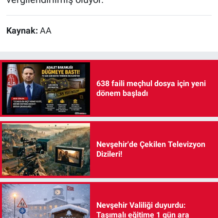
Kaynak:
AA
638 faili meçhul dosya için yeni
dönem başladı
Nevşehir'de Çekilen Televizyon
Dizileri!
Nevşehir Valiliği duyurdu:
Taşımalı eğitime 1 gün ara