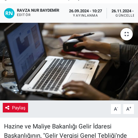
RAVZA NUR BAYDEMIR
Yaşam
26.09.2024 - 10:27
26.11.2024 - 1
EDITÖR
YAYINLANMA
GÜNCELLEM
VEFATLAR
Paylaş
-
+
A
A
Hazine ve Maliye Bakanlığı Gelir İdaresi
Başkanlığının, "Gelir Vergisi Genel Tebliği'nde