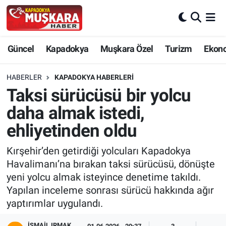
CANLI SEÇİM SONUÇLARI
Nevşehir Nöbetçi Eczaneler
Güncel
Kapadokya
Muşkara Özel
Turizm
Ekon
Güncel
Nevşehir Hava Durumu
HABERLER
KAPADOKYA HABERLERI
SEÇİM
Nevşehir Trafik Yoğunluk Haritası
Taksi sürücüsü bir yolcu
daha almak istedi,
Muşkara Özel
Süper Lig Puan Durumu ve Fikstür
ehliyetinden oldu
Ekonomi
Tüm Manşetler
Kırşehir’den getirdiği yolcuları Kapadokya
Havalimanı’na bırakan taksi sürücüsü, dönüşte
Kapadokya
Son Dakika Haberleri
yeni yolcu almak isteyince denetime takıldı.
Yapılan inceleme sonrası sürücü hakkında ağır
Turizm
Haber Arşivi
yaptırımlar uygulandı.
Kültür - Sanat
İSMAIL IRMAK