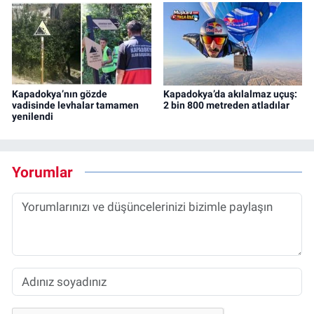
Kapadokya’nın gözde
Kapadokya’da akılalmaz uçuş:
vadisinde levhalar tamamen
2 bin 800 metreden atladılar
yenilendi
Yorumlar