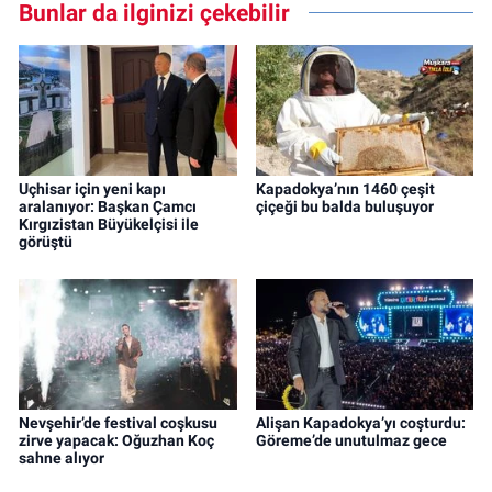
Bunlar da ilginizi çekebilir
Uçhisar için yeni kapı
Kapadokya’nın 1460 çeşit
aralanıyor: Başkan Çamcı
çiçeği bu balda buluşuyor
Kırgızistan Büyükelçisi ile
görüştü
Nevşehir’de festival coşkusu
Alişan Kapadokya’yı coşturdu:
zirve yapacak: Oğuzhan Koç
Göreme’de unutulmaz gece
sahne alıyor