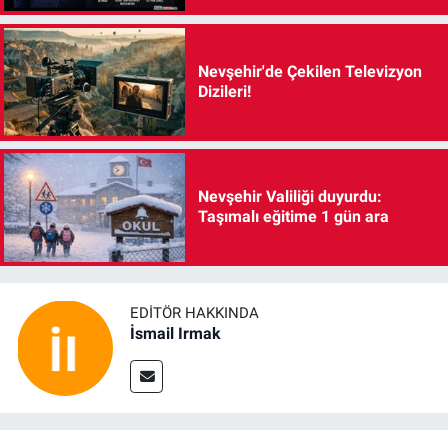
Nevşehir'de Çekilen Televizyon
Dizileri!
Nevşehir Valiliği duyurdu:
Taşımalı eğitime 1 gün ara
EDITÖR HAKKINDA
İsmail Irmak