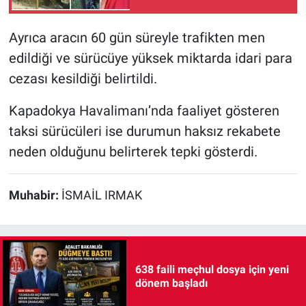
Ayrıca aracın 60 gün süreyle trafikten men
edildiği ve sürücüye yüksek miktarda idari para
cezası kesildiği belirtildi.
Kapadokya Havalimanı’nda faaliyet gösteren
taksi sürücüleri ise durumun haksız rekabete
neden olduğunu belirterek tepki gösterdi.
Muhabir:
İSMAİL IRMAK
638 faili meçhul dosya için yeni
dönem başladı