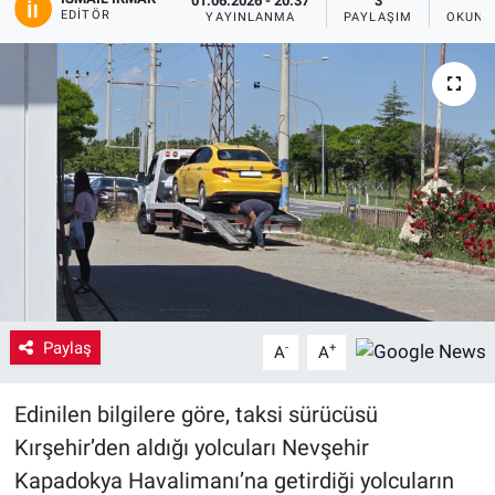
01.06.2026 - 20:37
3
1
EDITÖR
YAYINLANMA
PAYLAŞIM
OKUNM
Yaşam
VEFATLAR
Paylaş
-
+
A
A
Edinilen bilgilere göre, taksi sürücüsü
Kırşehir’den aldığı yolcuları Nevşehir
Kapadokya Havalimanı’na getirdiği yolcuların