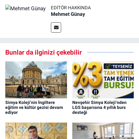
EDITÖR HAKKINDA
Mehmet Günay
Bunlar da ilginizi çekebilir
Simya Koleji’nin İngiltere
Nevşehir Simya Koleji’nden
eğitim ve kültür gezisi devam
LGS başarısına 4 yıllık burs
ediyor
desteği