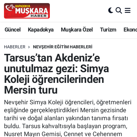
CANLI SEÇİM SONUÇLARI
Nevşehir Nöbetçi Eczaneler
Güncel
Kapadokya
Muşkara Özel
Turizm
Ekon
Güncel
Nevşehir Hava Durumu
HABERLER
NEVŞEHIR EĞITIM HABERLERI
SEÇİM
Nevşehir Trafik Yoğunluk Haritası
Tarsus’tan Akdeniz’e
unutulmaz gezi: Simya
Muşkara Özel
Süper Lig Puan Durumu ve Fikstür
Koleji öğrencilerinden
Ekonomi
Tüm Manşetler
Mersin turu
Kapadokya
Son Dakika Haberleri
Nevşehir Simya Koleji öğrencileri, öğretmenleri
eşliğinde gerçekleştirdikleri Mersin gezisinde
Turizm
Haber Arşivi
tarihi ve doğal alanları yakından tanıma fırsatı
buldu. Tarsus kahvaltısıyla başlayan program,
Kültür - Sanat
Nusret Mayın Gemisi, Cennet ve Cehennem