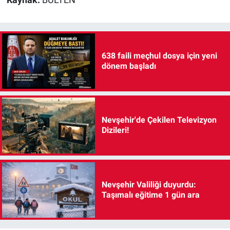
638 faili meçhul dosya için yeni
dönem başladı
Nevşehir'de Çekilen Televizyon
Dizileri!
Nevşehir Valiliği duyurdu:
Taşımalı eğitime 1 gün ara