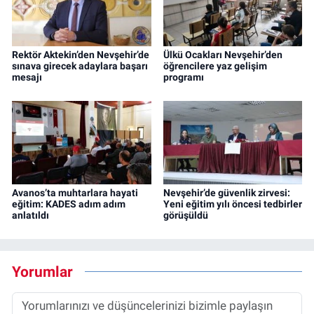
Rektör Aktekin’den Nevşehir’de
Ülkü Ocakları Nevşehir’den
sınava girecek adaylara başarı
öğrencilere yaz gelişim
mesajı
programı
Avanos’ta muhtarlara hayati
Nevşehir’de güvenlik zirvesi:
eğitim: KADES adım adım
Yeni eğitim yılı öncesi tedbirler
anlatıldı
görüşüldü
Yorumlar