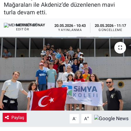
Mağaraları ile Akdeniz’de düzenlenen mavi
Yaşam
turla devam etti.
VEFATLAR
MEHMET GÜNAY
20.05.2026 - 10:43
20.05.2026 - 11:17
EDITÖR
YAYINLANMA
GÜNCELLEME
Paylaş
-
+
A
A