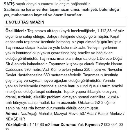
SATIŞ
sayılı dosya numarası ile erişim sağlanabilir.
Satılmasına karar verilen taşınmazın cinsi, mahiyeti, bulunduğu
Yaşam
yer, muhammen kıymeti ve önemli vasıfları:
1 NO'LU TAŞINMAZIN
VEFATLAR
Özellikleri :
Taşınmaza ait tapu kaydı incelendiğinde, 1.112,83 m² yüz
ölçümüne sahip olduğu, Bahçe niteliğinde olduğu görülmüştür. Keşif
esnasında taşınmaz üzerinde herhangi bir yapı olmadığı görülmüştür.
Taşınmaza ulaşan kadastro yolu bulunmaktadır. Yerleşim yerlerine
yakın konumda olup yakın çevresinde boş araziler ve bağ evleri
olduğu görülmüştür. Taşınmaz imar planı dışında olup 1.Derece Doğal
Sit Alanında kalmaktadır. Taşınmaz kuşbakışı olarak Zübeyde Hanım
Caddesine 970 metre,Vadi Küme evleri yoluna 230 metre ve Nevşehir
Devlet Hastahanesine 650 metremesafededir. Taşınmazın üzerinde
çeşitli yaş ve sayıda meyve ağaçları olduğu görülmüştür. Yerinde
yapılan incelemede üzerinde sulama hattı bulunduğusulu tarım arazisi
niteliğinde olduğu tespit edilmiştir. Toprak yapısı itibariyle erozyon,
drenaj, tuzluluk, alkalilik problemi olmayan normal derinlikte, kumlu-
tınlı bünyeye sahip mutlak tarım arazisidir. Ortalama %2-3 eğime
sahip halihazırda hozan durumunda olduğu görülmüştür.
Adresi :
Nar/Aşağı Mahalle, Maziyat Mevki,507 Ada 7 Parsel Merkez /
NEVŞEHİR
Yüzölçümü :
1.112,83 m2
İmar Durumu:
Yok
Kıymeti:
2.003.094,00