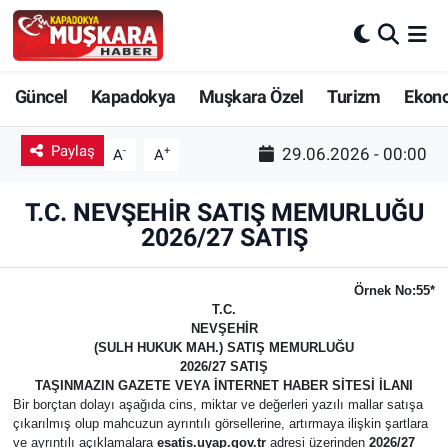
CANLI SEÇİM SONUÇLARI
Nevşehir Nöbetçi Eczaneler
Güncel
Kapadokya
Muşkara Özel
Turizm
Ekon
Güncel
Nevşehir Hava Durumu
Paylaş
-
+
29.06.2026 - 00:00
A
A
SEÇİM
Nevşehir Trafik Yoğunluk Haritası
T.C. NEVŞEHİR SATIŞ MEMURLUĞU
Muşkara Özel
Süper Lig Puan Durumu ve Fikstür
2026/27 SATIŞ
Ekonomi
Tüm Manşetler
Örnek No:55*
T.C.
NEVŞEHİR
Kapadokya
Son Dakika Haberleri
(SULH HUKUK MAH.) SATIŞ MEMURLUĞU
2026/27 SATIŞ
Turizm
Haber Arşivi
TAŞINMAZIN GAZETE VEYA İNTERNET HABER SİTESİ İLANI
Bir borçtan dolayı aşağıda cins, miktar ve değerleri yazılı mallar satışa
çıkarılmış olup mahcuzun ayrıntılı görsellerine, artırmaya ilişkin şartlara
Kültür - Sanat
ve ayrıntılı açıklamalara
esatis.uyap.gov.tr
adresi üzerinden
2026/27