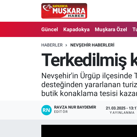
CANLI SEÇİM SONUÇLARI
Nevşehir Nöbetçi Eczaneler
Güncel
Kapadokya
Muşkara Özel
T
Güncel
Nevşehir Hava Durumu
HABERLER
NEVŞEHIR HABERLERI
Terkedilmiş 
SEÇİM
Nevşehir Trafik Yoğunluk Haritası
Muşkara Özel
Süper Lig Puan Durumu ve Fikstür
Nevşehir'in Ürgüp ilçesinde
desteğinden yararlanan turi
Ekonomi
Tüm Manşetler
butik konaklama tesisi kazan
Kapadokya
Son Dakika Haberleri
RAVZA NUR BAYDEMIR
21.03.2025 - 13:1
EDITÖR
YAYINLANMA
Turizm
Haber Arşivi
Kültür - Sanat