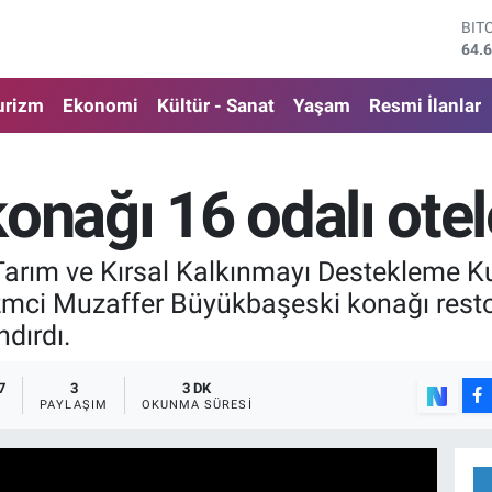
DO
47,
EU
55,
urizm
Ekonomi
Kültür - Sanat
Yaşam
Resmi İlanlar
STE
64,
GRA
651
konağı 16 odalı ote
BİS
13.
BIT
 Tarım ve Kırsal Kalkınmayı Destekleme
64.
zmci Muzaffer Büyükbaşeski konağı resto
dırdı.
7
3
3 DK
PAYLAŞIM
OKUNMA SÜRESI