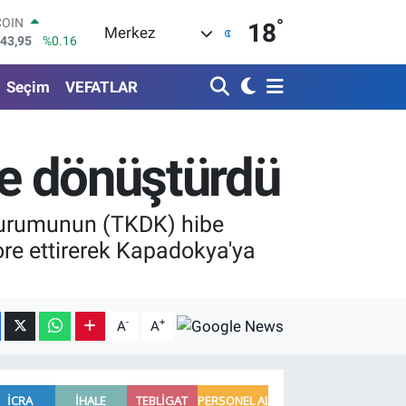
°
LAR
18
Merkez
6704
%0
RO
0406
%-0.08
Seçim
VEFATLAR
RLİN
2143
%0
M ALTIN
0.40
%0.45
le dönüştürdü
T100
799
%70
COIN
 Kurumunun (TKDK) hibe
643,95
%0.16
re ettirerek Kapadokya'ya
-
+
A
A