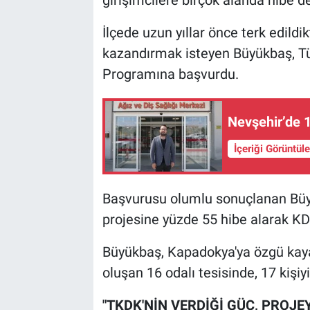
İlçede uzun yıllar önce terk edil
kazandırmak isteyen Büyükbaş, Tür
Programına başvurdu.
Nevşehir’de 1
İçeriği Görüntül
Başvurusu olumlu sonuçlanan Büyük
projesine yüzde 55 hibe alarak KD
Büyükbaş, Kapadokya'ya özgü kay
oluşan 16 odalı tesisinde, 17 kişiy
"TKDK'NİN VERDİĞİ GÜÇ, PROJE