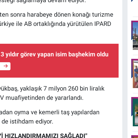
dikten sonra harabeye dönen konağı turizme
kiye ile AB ortaklığında yürütülen IPARD
3 yıldır görev yapan isim başhekim oldu
e
baş, yaklaşık 7 milyon 260 bin liralık
V muafiyetinden de yararlandı.
adan oyma ve kemerli taş yapılardan
i de istihdam ediyor.
Yİ HIZLANDIRMAMIZI SAĞLADI"