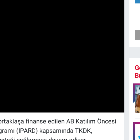
G
B
 ortaklaşa finanse edilen AB Katılım Öncesi
ogramı (IPARD) kapsamında TKDK,
desteği sağlamaya devam ediyor.