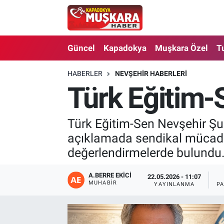
CANLI SEÇİM SONUÇLARI
Nevşehir Nöbetçi Eczaneler
Güncel
Kapadokya
Muşkara Özel
T
Güncel
Nevşehir Hava Durumu
HABERLER
NEVŞEHIR HABERLERI
Türk Eğitim-
SEÇİM
Nevşehir Trafik Yoğunluk Haritası
Muşkara Özel
Süper Lig Puan Durumu ve Fikstür
Türk Eğitim-Sen Nevşehir Şu
açıklamada sendikal mücadele
Ekonomi
Tüm Manşetler
değerlendirmelerde bulundu
Kapadokya
Son Dakika Haberleri
A.BERRE EKICI
22.05.2026 - 11:07
MUHABIR
YAYINLANMA
P
Turizm
Haber Arşivi
Kültür - Sanat