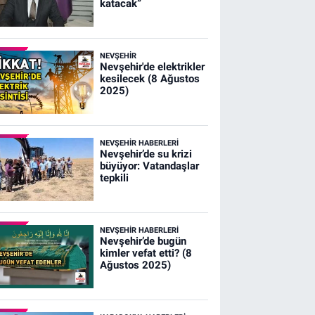
katacak”
NEVŞEHIR
Nevşehir'de elektrikler
kesilecek (8 Ağustos
2025)
NEVŞEHIR HABERLERI
Nevşehir’de su krizi
büyüyor: Vatandaşlar
tepkili
NEVŞEHIR HABERLERI
Nevşehir’de bugün
kimler vefat etti? (8
Ağustos 2025)