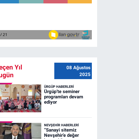
eçen Yıl
08 Ağustos
ugün
2025
ÜRGÜP HABERLERI
Ürgüp’te seminer
programları devam
ediyor
NEVŞEHIR HABERLERI
“Sanayi sitemiz
Nevşehir’e değer