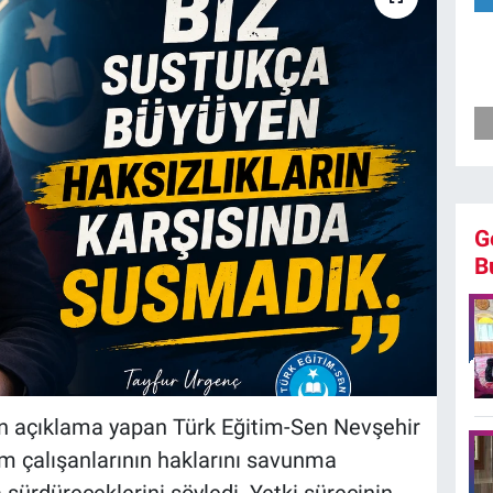
G
B
n açıklama yapan Türk Eğitim-Sen Nevşehir
m çalışanlarının haklarını savunma
 sürdüreceklerini söyledi. Yetki sürecinin