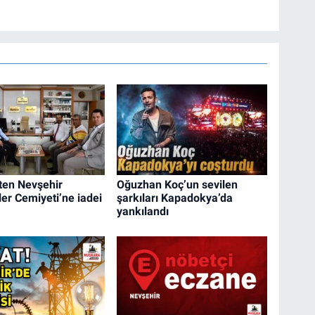
’ten Nevşehir
Oğuzhan Koç’un sevilen
ler Cemiyeti’ne iadei
şarkıları Kapadokya’da
yankılandı