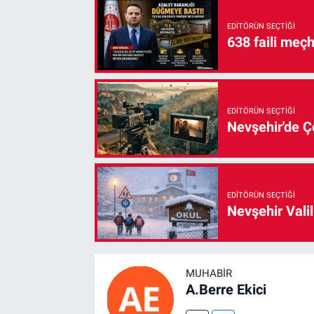
EDITÖRÜN SEÇTIĞI
638 faili meç
EDITÖRÜN SEÇTIĞI
Nevşehir'de Çe
EDITÖRÜN SEÇTIĞI
Nevşehir Valil
MUHABIR
A.Berre Ekici