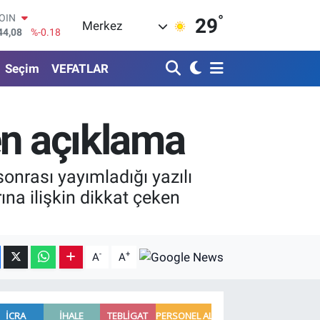
°
AR
29
Merkez
436
%0.18
O
510
%0.32
Seçim
VEFATLAR
RLİN
811
%0.38
M ALTIN
.55
%0.03
en açıklama
T100
79
%-14
COIN
onrası yayımladığı yazılı
44,08
%-0.18
ına ilişkin dikkat çeken
-
+
A
A