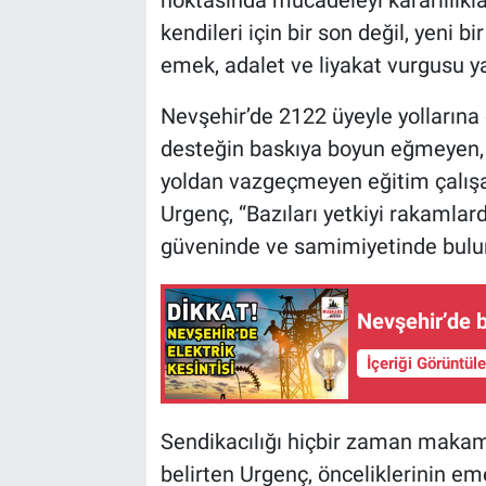
kendileri için bir son değil, yeni 
emek, adalet ve liyakat vurgusu ya
Nevşehir’de 2122 üyeyle yollarına
desteğin baskıya boyun eğmeyen, 
yoldan vazgeçmeyen eğitim çalışan
Urgenç, “Bazıları yetkiyi rakamlard
güveninde ve samimiyetinde buluru
Nevşehir’de b
İçeriği Görüntül
Sendikacılığı hiçbir zaman makam 
belirten Urgenç, önceliklerinin em