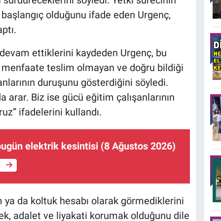
bir başlangıç olduğunu ifade eden Urgenç,
ptı.
 devam ettiklerini kaydeden Urgenç, bu
menfaate teslim olmayan ve doğru bildiği
larının duruşunu gösterdiğini söyledi.
a arar. Biz ise gücü eğitim çalışanlarının
z” ifadelerini kullandı.
ugün elektrik kesintisi (8 Ağustos 2026)
e
ya da koltuk hesabı olarak görmediklerini
ek, adalet ve liyakati korumak olduğunu dile