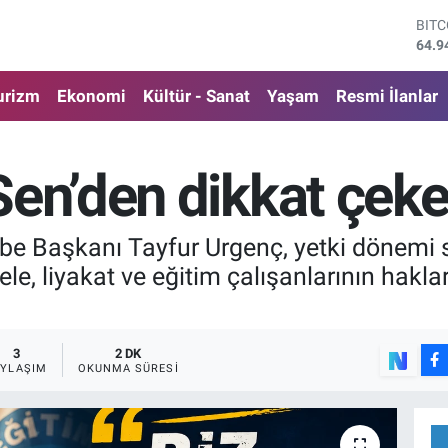
DOL
47,7
EUR
55,2
urizm
Ekonomi
Kültür - Sanat
Yaşam
Resmi İlanlar
STE
64,4
GRA
6660
Sen’den dikkat çek
BİS
13.7
BIT
be Başkanı Tayfur Urgenç, yetki dönemi s
64.9
, liyakat ve eğitim çalışanlarının haklar
.
3
2 DK
AYLAŞIM
OKUNMA SÜRESI