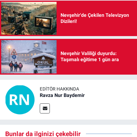
Nevşehir'de Çekilen Televizyon
Dizileri!
Nevşehir Valiliği duyurdu:
Taşımalı eğitime 1 gün ara
EDITÖR HAKKINDA
Ravza Nur Baydemir
Bunlar da ilginizi çekebilir