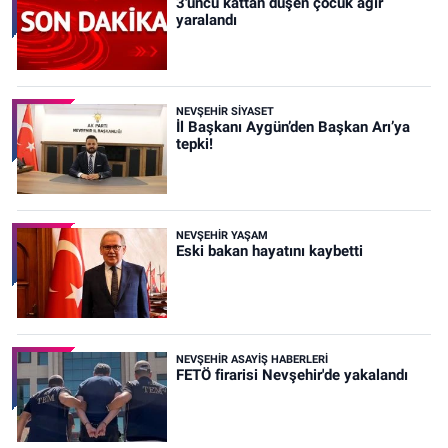
3'üncü kattan düşen çocuk ağır
yaralandı
NEVŞEHIR SIYASET
İl Başkanı Aygün’den Başkan Arı’ya
tepki!
NEVŞEHIR YAŞAM
Eski bakan hayatını kaybetti
NEVŞEHIR ASAYIŞ HABERLERI
FETÖ firarisi Nevşehir'de yakalandı