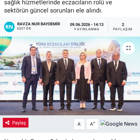
sağlık hizmetlerinde eczacıların rolü ve
sektörün güncel sorunları ele alındı.
Yaşam
RAVZA NUR BAYDEMIR
09.06.2026 - 14:13
2
VEFATLAR
EDITÖR
YAYINLANMA
PAYLAŞIM
Paylaş
-
+
A
A