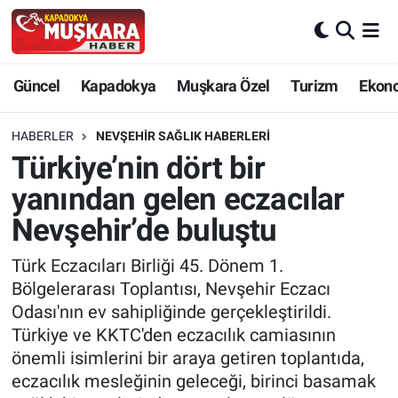
CANLI SEÇİM SONUÇLARI
Nevşehir Nöbetçi Eczaneler
Güncel
Kapadokya
Muşkara Özel
Turizm
Ekon
Güncel
Nevşehir Hava Durumu
HABERLER
NEVŞEHIR SAĞLIK HABERLERI
SEÇİM
Nevşehir Trafik Yoğunluk Haritası
Türkiye’nin dört bir
yanından gelen eczacılar
Muşkara Özel
Süper Lig Puan Durumu ve Fikstür
Nevşehir’de buluştu
Ekonomi
Tüm Manşetler
Türk Eczacıları Birliği 45. Dönem 1.
Bölgelerarası Toplantısı, Nevşehir Eczacı
Kapadokya
Son Dakika Haberleri
Odası'nın ev sahipliğinde gerçekleştirildi.
Türkiye ve KKTC'den eczacılık camiasının
Turizm
Haber Arşivi
önemli isimlerini bir araya getiren toplantıda,
eczacılık mesleğinin geleceği, birinci basamak
Kültür - Sanat