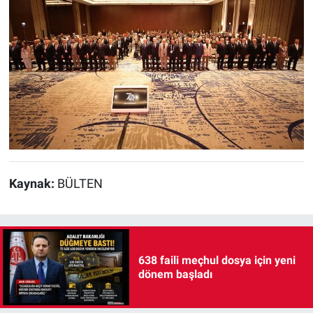
Kaynak:
BÜLTEN
638 faili meçhul dosya için yeni
dönem başladı