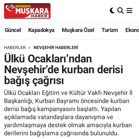
CANLI SEÇİM SONUÇLARI
Nevşehir Nöbetçi Eczaneler
Güncel
Kapadokya
Muşkara Özel
Turizm
Ekon
Güncel
Nevşehir Hava Durumu
HABERLER
NEVŞEHIR HABERLERI
SEÇİM
Nevşehir Trafik Yoğunluk Haritası
Ülkü Ocakları’ndan
Nevşehir’de kurban derisi
Muşkara Özel
Süper Lig Puan Durumu ve Fikstür
bağış çağrısı
Ekonomi
Tüm Manşetler
Ülkü Ocakları Eğitim ve Kültür Vakfı Nevşehir İl
Başkanlığı, Kurban Bayramı öncesinde kurban
Kapadokya
Son Dakika Haberleri
derisi bağış kampanyasını başlattı. Yapılan
açıklamada vatandaşlara dayanışma ve
Turizm
Haber Arşivi
yardımlaşmaya destek olmak amacıyla kurban
derilerini bağışlama çağrısında bulunuldu.
Kültür - Sanat