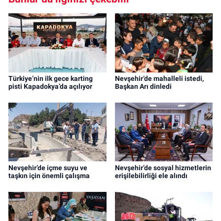
Türkiye’nin ilk gece karting
Nevşehir’de mahalleli istedi,
pisti Kapadokya’da açılıyor
Başkan Arı dinledi
Nevşehir’de içme suyu ve
Nevşehir’de sosyal hizmetlerin
taşkın için önemli çalışma
erişilebilirliği ele alındı