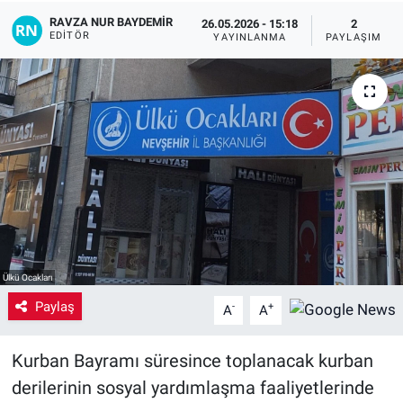
RAVZA NUR BAYDEMIR
26.05.2026 - 15:18
2
Yaşam
EDITÖR
YAYINLANMA
PAYLAŞIM
VEFATLAR
Ülkü Ocakları
Paylaş
-
+
A
A
Kurban Bayramı süresince toplanacak kurban
derilerinin sosyal yardımlaşma faaliyetlerinde