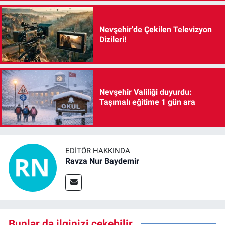
Nevşehir'de Çekilen Televizyon
Dizileri!
Nevşehir Valiliği duyurdu:
Taşımalı eğitime 1 gün ara
EDITÖR HAKKINDA
Ravza Nur Baydemir
Bunlar da ilginizi çekebilir