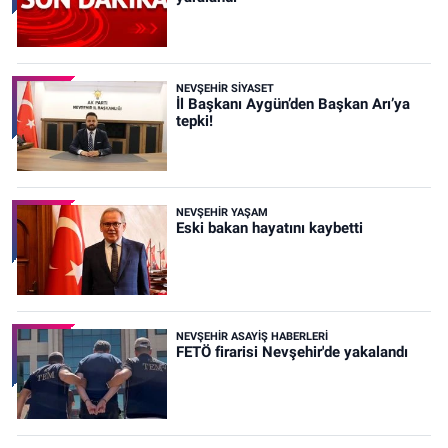
NEVŞEHIR SIYASET
İl Başkanı Aygün’den Başkan Arı’ya
tepki!
NEVŞEHIR YAŞAM
Eski bakan hayatını kaybetti
NEVŞEHIR ASAYIŞ HABERLERI
FETÖ firarisi Nevşehir'de yakalandı