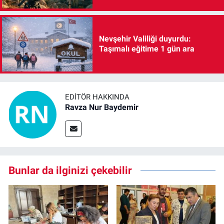
Nevşehir Valiliği duyurdu:
Taşımalı eğitime 1 gün ara
EDITÖR HAKKINDA
Ravza Nur Baydemir
Bunlar da ilginizi çekebilir