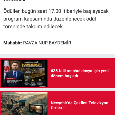
Ödüller, bugün saat 17.00 itibariyle başlayacak
program kapsamında düzenlenecek ödül
töreninde takdim edilecek.
Muhabir:
RAVZA NUR BAYDEMİR
638 faili meçhul dosya için yeni
dönem başladı
Nevşehir'de Çekilen Televizyon
Dizileri!