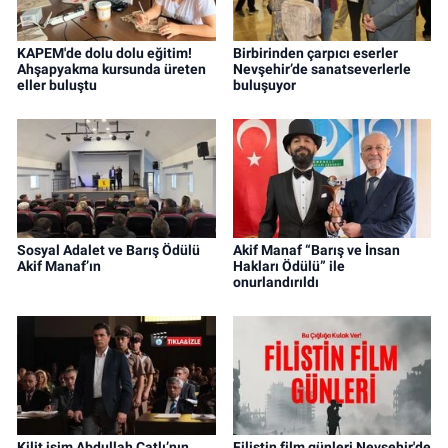
KAPEM'de dolu dolu eğitim!
Birbirinden çarpıcı eserler
Ahşapyakma kursunda üreten
Nevşehir’de sanatseverlerle
eller buluştu
buluşuyor
Sosyal Adalet ve Barış Ödülü
Akif Manaf “Barış ve İnsan
Akif Manaf’ın
Hakları Ödülü” ile
onurlandırıldı
Kilit isim Abdullah Çatlı’nın
Filistin film günleri Nevşehir'de