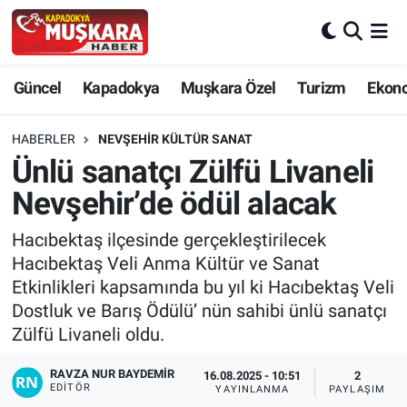
CANLI SEÇİM SONUÇLARI
Nevşehir Nöbetçi Eczaneler
Güncel
Kapadokya
Muşkara Özel
Turizm
Ekon
Güncel
Nevşehir Hava Durumu
HABERLER
NEVŞEHIR KÜLTÜR SANAT
SEÇİM
Nevşehir Trafik Yoğunluk Haritası
Ünlü sanatçı Zülfü Livaneli
Nevşehir’de ödül alacak
Muşkara Özel
Süper Lig Puan Durumu ve Fikstür
Hacıbektaş ilçesinde gerçekleştirilecek
Ekonomi
Tüm Manşetler
Hacıbektaş Veli Anma Kültür ve Sanat
Etkinlikleri kapsamında bu yıl ki Hacıbektaş Veli
Kapadokya
Son Dakika Haberleri
Dostluk ve Barış Ödülü’ nün sahibi ünlü sanatçı
Zülfü Livaneli oldu.
Turizm
Haber Arşivi
RAVZA NUR BAYDEMIR
16.08.2025 - 10:51
2
EDITÖR
YAYINLANMA
PAYLAŞIM
Kültür - Sanat