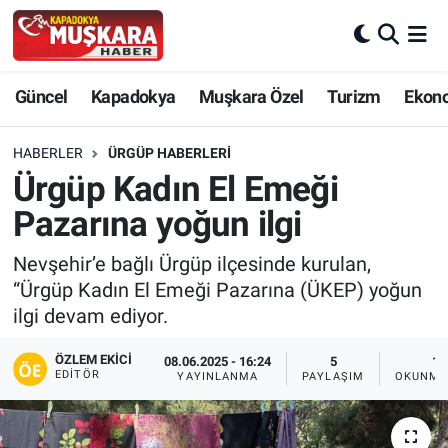
CANLI SEÇİM SONUÇLARI
Nevşehir Nöbetçi Eczaneler
Güncel
Kapadokya
Muşkara Özel
Turizm
Ekon
Güncel
Nevşehir Hava Durumu
HABERLER
ÜRGÜP HABERLERI
SEÇİM
Nevşehir Trafik Yoğunluk Haritası
Ürgüp Kadın El Emeği
Pazarına yoğun ilgi
Muşkara Özel
Süper Lig Puan Durumu ve Fikstür
Nevşehir’e bağlı Ürgüp ilçesinde kurulan,
Ekonomi
Tüm Manşetler
“Ürgüp Kadın El Emeği Pazarına (ÜKEP) yoğun
ilgi devam ediyor.
Kapadokya
Son Dakika Haberleri
ÖZLEM EKICI
08.06.2025 - 16:24
5
1 
EDITÖR
YAYINLANMA
PAYLAŞIM
OKUNMA
Turizm
Haber Arşivi
Kültür - Sanat