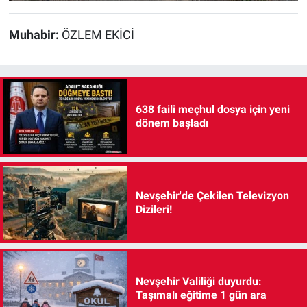
Muhabir:
ÖZLEM EKİCİ
638 faili meçhul dosya için yeni
dönem başladı
Nevşehir'de Çekilen Televizyon
Dizileri!
Nevşehir Valiliği duyurdu:
Taşımalı eğitime 1 gün ara