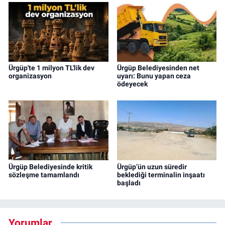
Ürgüp'te 1 milyon TL'lik dev
Ürgüp Belediyesinden net
organizasyon
uyarı: Bunu yapan ceza
ödeyecek
Ürgüp Belediyesinde kritik
Ürgüp’ün uzun süredir
sözleşme tamamlandı
beklediği terminalin inşaatı
başladı
Yorumlar