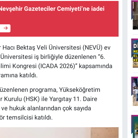
Nevşehir Gazeteciler Cemiyeti’ne iadei
e
r Hacı Bektaş Veli Üniversitesi (NEVÜ) ev
Üniversitesi iş birliğiyle düzenlenen “6.
Bilimi Kongresi (ICADA 2026)” kapsamında
amına katıldı.
 düzenlenen programa, Yükseköğretim
 Kurulu (HSK) ile Yargıtay 11. Daire
ji ve hukuk alanlarından çok sayıda
 temsilcisi katıldı.