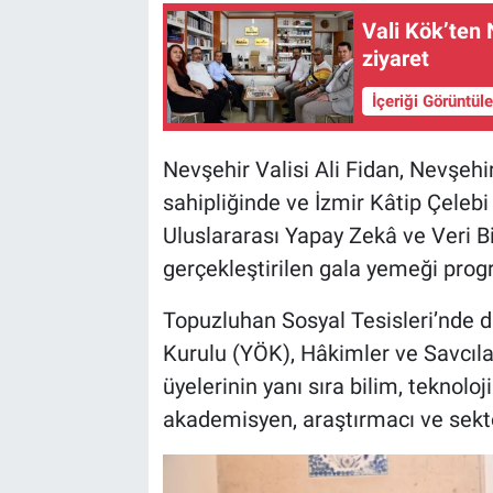
Vali Kök’ten 
ziyaret
İçeriği Görüntül
Nevşehir Valisi Ali Fidan, Nevşehi
sahipliğinde ve İzmir Kâtip Çelebi 
Uluslararası Yapay Zekâ ve Veri 
gerçekleştirilen gala yemeği progr
Topuzluhan Sosyal Tesisleri’nde
Kurulu (YÖK), Hâkimler ve Savcılar
üyelerinin yanı sıra bilim, teknolo
akademisyen, araştırmacı ve sektör