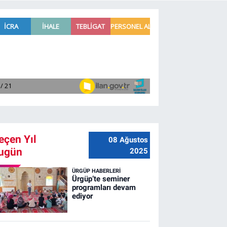
eçen Yıl
08 Ağustos
ugün
2025
ÜRGÜP HABERLERI
Ürgüp’te seminer
programları devam
ediyor