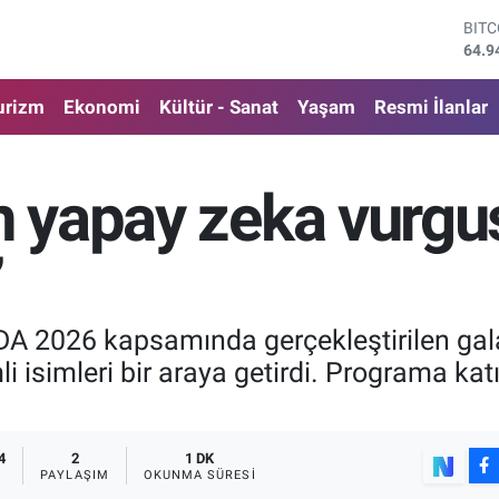
DOL
47,7
EUR
55,2
urizm
Ekonomi
Kültür - Sanat
Yaşam
Resmi İlanlar
STE
64,4
GRA
6660
n yapay zeka vurgus
BİS
13.7
BIT
’
64.9
A 2026 kapsamında gerçekleştirilen gala 
isimleri bir araya getirdi. Programa katı
4
2
1 DK
PAYLAŞIM
OKUNMA SÜRESI