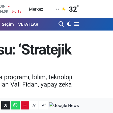
°
AR
32
Merkez
436
%0.18
O
510
%0.32
Seçim
VEFATLAR
RLİN
811
%0.38
M ALTIN
.55
%0.03
u: ‘Stratejik
T100
79
%-14
COIN
44,08
%-0.18
programı, bilim, teknoloji
lan Vali Fidan, yapay zeka
-
+
A
A