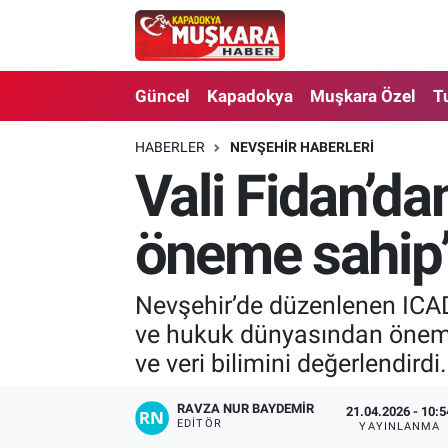
CANLI SEÇİM SONUÇLARI
Nevşehir Nöbetçi Eczaneler
Güncel
Kapadokya
Muşkara Özel
T
Güncel
Nevşehir Hava Durumu
HABERLER
NEVŞEHIR HABERLERI
Vali Fidan’da
SEÇİM
Nevşehir Trafik Yoğunluk Haritası
Muşkara Özel
Süper Lig Puan Durumu ve Fikstür
öneme sahip
Ekonomi
Tüm Manşetler
Nevşehir’de düzenlenen ICAD
ve hukuk dünyasından önemli 
Kapadokya
Son Dakika Haberleri
ve veri bilimini değerlendirdi.
Turizm
Haber Arşivi
RAVZA NUR BAYDEMIR
21.04.2026 - 10:5
EDITÖR
YAYINLANMA
Kültür - Sanat