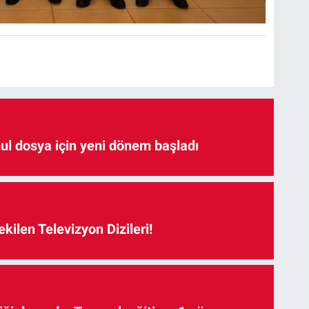
hul dosya için yeni dönem başladı
kilen Televizyon Dizileri!