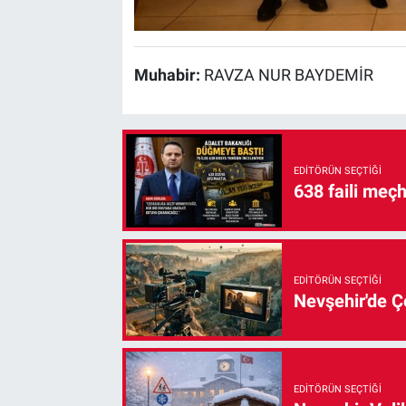
Muhabir:
RAVZA NUR BAYDEMİR
EDITÖRÜN SEÇTIĞI
638 faili meç
EDITÖRÜN SEÇTIĞI
Nevşehir'de Çe
EDITÖRÜN SEÇTIĞI