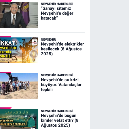
NEVŞEHIR HABERLERI
“Sanayi sitemiz
Nevşehir’e değer
katacak”
NEVŞEHIR
Nevşehir'de elektrikler
kesilecek (8 Ağustos
2025)
NEVŞEHIR HABERLERI
Nevşehir’de su krizi
büyüyor: Vatandaşlar
tepkili
NEVŞEHIR HABERLERI
Nevşehir’de bugün
kimler vefat etti? (8
Ağustos 2025)