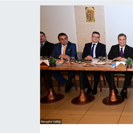
Yaşam
VEFATLAR
Nevşehir Valiliği