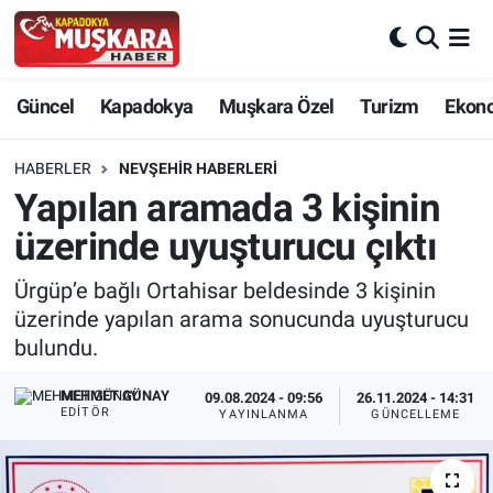
CANLI SEÇİM SONUÇLARI
Nevşehir Nöbetçi Eczaneler
Güncel
Kapadokya
Muşkara Özel
Turizm
Ekon
Güncel
Nevşehir Hava Durumu
HABERLER
NEVŞEHIR HABERLERI
SEÇİM
Nevşehir Trafik Yoğunluk Haritası
Yapılan aramada 3 kişinin
üzerinde uyuşturucu çıktı
Muşkara Özel
Süper Lig Puan Durumu ve Fikstür
Ürgüp’e bağlı Ortahisar beldesinde 3 kişinin
Ekonomi
Tüm Manşetler
üzerinde yapılan arama sonucunda uyuşturucu
bulundu.
Kapadokya
Son Dakika Haberleri
MEHMET GÜNAY
09.08.2024 - 09:56
26.11.2024 - 14:31
EDITÖR
YAYINLANMA
GÜNCELLEME
Turizm
Haber Arşivi
Kültür - Sanat