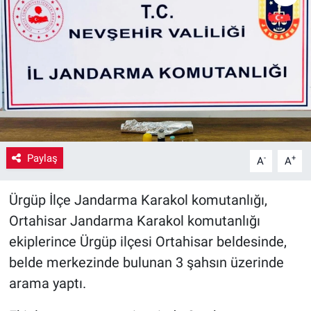
Yaşam
VEFATLAR
Paylaş
-
+
A
A
Ürgüp İlçe Jandarma Karakol komutanlığı,
Ortahisar Jandarma Karakol komutanlığı
ekiplerince Ürgüp ilçesi Ortahisar beldesinde,
belde merkezinde bulunan 3 şahsın üzerinde
arama yaptı.