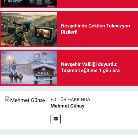
Nevşehir'de Çekilen Televizyon
Dizileri!
Nevşehir Valiliği duyurdu:
Taşımalı eğitime 1 gün ara
EDITÖR HAKKINDA
Mehmet Günay