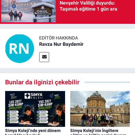
Nevşehir Valiliği duyurdu:
Taşımalı eğitime 1 gün ara
EDITÖR HAKKINDA
Ravza Nur Baydemir
Bunlar da ilginizi çekebilir
Simya Koleji’nde yeni dönem
Simya Koleji’nin İngiltere