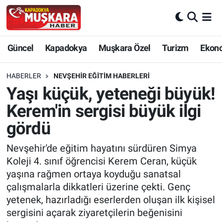
CANLI SEÇİM SONUÇLARI
Nevşehir Nöbetçi Eczaneler
Güncel
Kapadokya
Muşkara Özel
Turizm
Ekon
Güncel
Nevşehir Hava Durumu
HABERLER
NEVŞEHIR EĞITIM HABERLERI
SEÇİM
Nevşehir Trafik Yoğunluk Haritası
Yaşı küçük, yeteneği büyük!
Kerem'in sergisi büyük ilgi
Muşkara Özel
Süper Lig Puan Durumu ve Fikstür
gördü
Ekonomi
Tüm Manşetler
Nevşehir'de eğitim hayatını sürdüren Simya
Koleji 4. sınıf öğrencisi Kerem Ceran, küçük
Kapadokya
Son Dakika Haberleri
yaşına rağmen ortaya koyduğu sanatsal
çalışmalarla dikkatleri üzerine çekti. Genç
Turizm
Haber Arşivi
yetenek, hazırladığı eserlerden oluşan ilk kişisel
sergisini açarak ziyaretçilerin beğenisini
Kültür - Sanat