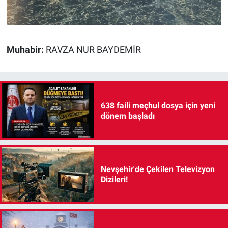
Muhabir:
RAVZA NUR BAYDEMİR
638 faili meçhul dosya için yeni
dönem başladı
Nevşehir'de Çekilen Televizyon
Dizileri!