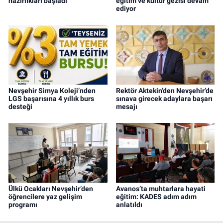
hazırlıkları başladı
eğitim ve kültür gezisi devam
ediyor
Nevşehir Simya Koleji’nden
Rektör Aktekin’den Nevşehir’de
LGS başarısına 4 yıllık burs
sınava girecek adaylara başarı
desteği
mesajı
Ülkü Ocakları Nevşehir’den
Avanos’ta muhtarlara hayati
öğrencilere yaz gelişim
eğitim: KADES adım adım
programı
anlatıldı