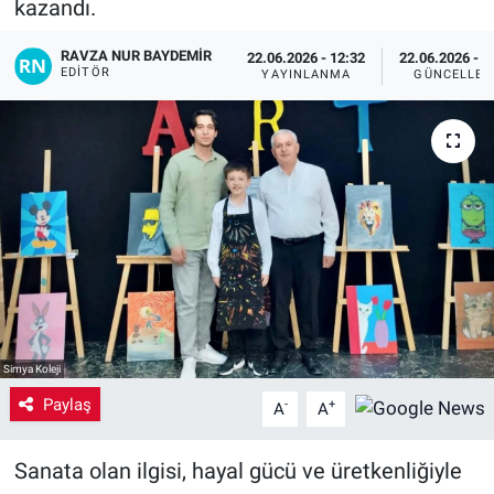
kazandı.
Yaşam
RAVZA NUR BAYDEMIR
22.06.2026 - 12:32
22.06.2026 - 1
EDITÖR
YAYINLANMA
GÜNCELLEM
VEFATLAR
Simya Koleji
Paylaş
-
+
A
A
Sanata olan ilgisi, hayal gücü ve üretkenliğiyle