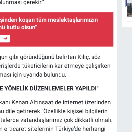
lunması gerekir."
eşinden koşan tüm meslektaşlarımızın
ü kutlu olsun"
e
gun gibi göründüğünü belirten Kılıç, söz
rişlerde tüketicilerin kar etmeye çalışırken
ası için uyarıda bulundu.
İNE YÖNELİK DÜZENLEMELER YAPILDI"
kanı Kenan Altınsaat de internet üzerinden
 dile getirerek "Özellikle kişisel bilgilerin
sitelerde vatandaşlarımız çok dikkatli olmalı.
 e-ticaret sitelerinin Türkiye'de herhangi