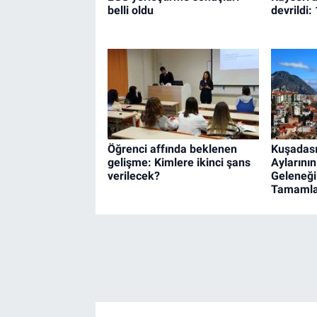
belli oldu
devrildi: 
Öğrenci affında beklenen
Kuşadası
gelişme: Kimlere ikinci şans
Aylarını
verilecek?
Geleneği 
Tamamla