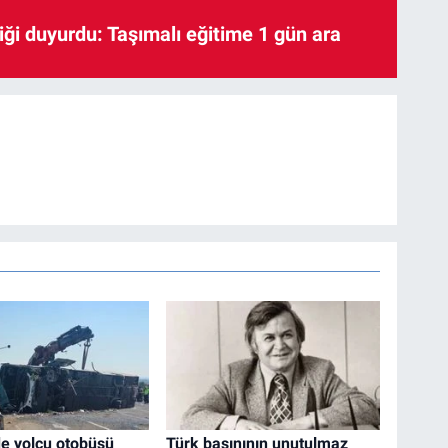
iği duyurdu: Taşımalı eğitime 1 gün ara
de yolcu otobüsü
Türk basınının unutulmaz