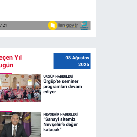
eçen Yıl
08 Ağustos
ugün
2025
ÜRGÜP HABERLERI
Ürgüp’te seminer
programları devam
ediyor
NEVŞEHIR HABERLERI
“Sanayi sitemiz
Nevşehir’e değer
katacak”