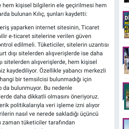
e hem kişisel bilgilerin ele geçirilmesi hem
rda bulunan Kılıç, şunları kaydetti:
veriş yaparken internet sitesinin, Ticaret
ir e-ticaret sitelerine verilen güven
ol edilmeli. Tüketiciler, sitelerin uzantısı
rt dışı sitelerden alışverişlerde ise daha
ı sitelerden alışverişlerde, hem kişisel
niz kaydediliyor. Özellikle yabancı merkezli
erhangi bir temsilcisi bulunmadığı için
p da bulunmuyor. Bu nedenle
işlerde daha dikkatli olmasını öneriyoruz.
rik politikalarıyla veri işleme izni alıyor
rilerin nasıl ve nerede sakladığı üçüncü
u zaman tüketiciler tarafından