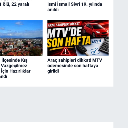
1 ölü, 22 yaralı
ismi İsmail Sivri 19. yılında
anıldı
 İlçesinde Kış
Araç sahipleri dikkat! MTV
n Vazgeçilmez
ödemesinde son haftaya
İçin Hazırlıklar
girildi
ndı