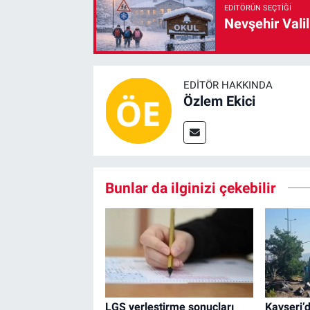
EDITÖRÜN SEÇTIĞI
Nevşehir Valil
EDITÖR HAKKINDA
Özlem Ekici
Bunlar da ilginizi çekebilir
LGS yerleştirme sonuçları
Kayseri’