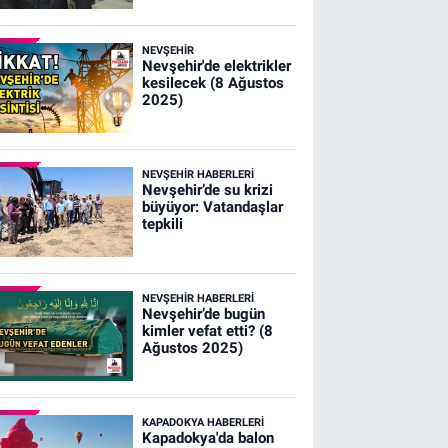
NEVŞEHIR
Nevşehir'de elektrikler
kesilecek (8 Ağustos
2025)
NEVŞEHIR HABERLERI
Nevşehir’de su krizi
büyüyor: Vatandaşlar
tepkili
NEVŞEHIR HABERLERI
Nevşehir’de bugün
kimler vefat etti? (8
Ağustos 2025)
KAPADOKYA HABERLERI
Kapadokya'da balon