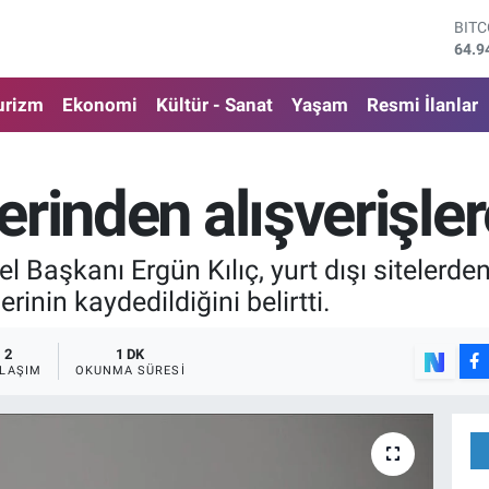
DOL
47,7
EUR
55,2
urizm
Ekonomi
Kültür - Sanat
Yaşam
Resmi İlanlar
STE
64,4
GRA
6660
lerinden alışverişle
BİS
13.7
BIT
l Başkanı Ergün Kılıç, yurt dışı sitelerden
64.9
rinin kaydedildiğini belirtti.
2
1 DK
LAŞIM
OKUNMA SÜRESI