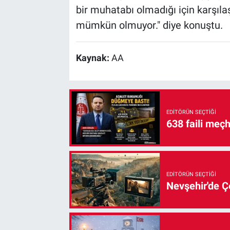
bir muhatabı olmadığı için karşıla
mümkün olmuyor." diye konuştu.
Kaynak:
AA
EDITÖRÜN SEÇTIĞI
638 faili meç
EDITÖRÜN SEÇTIĞI
Nevşehir'de Çe