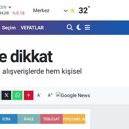
°
AR
32
Merkez
436
%0.18
O
510
%0.32
Seçim
VEFATLAR
RLİN
811
%0.38
M ALTIN
.55
%0.03
re dikkat
T100
79
%-14
COIN
 alışverişlerde hem kişisel
44,08
%-0.18
-
+
A
A