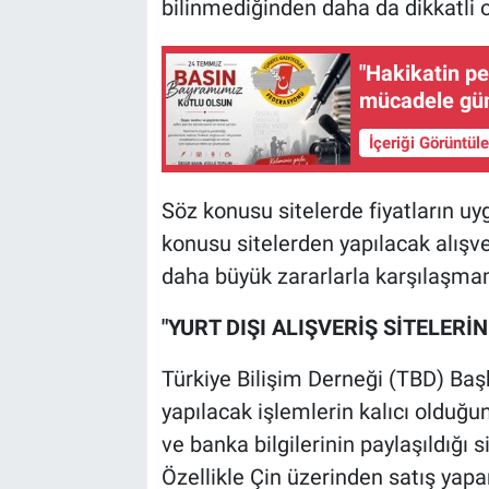
bilinmediğinden daha da dikkatli o
"Hakikatin p
mücadele gün
İçeriği Görüntül
Söz konusu sitelerde fiyatların uy
konusu sitelerden yapılacak alışve
daha büyük zararlarla karşılaşmam
"YURT DIŞI ALIŞVERİŞ SİTELER
Türkiye Bilişim Derneği (TBD) Baş
yapılacak işlemlerin kalıcı olduğunu
ve banka bilgilerinin paylaşıldığı 
Özellikle Çin üzerinden satış yapan