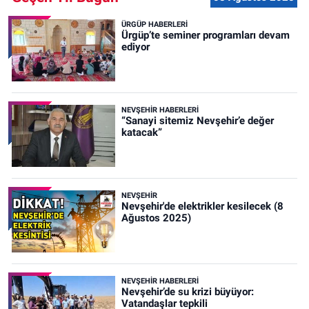
ÜRGÜP HABERLERI
Ürgüp’te seminer programları devam
ediyor
NEVŞEHIR HABERLERI
“Sanayi sitemiz Nevşehir’e değer
katacak”
NEVŞEHIR
Nevşehir'de elektrikler kesilecek (8
Ağustos 2025)
NEVŞEHIR HABERLERI
Nevşehir’de su krizi büyüyor:
Vatandaşlar tepkili