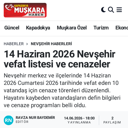
CANLI SEÇİM SONUÇLARI
Nevşehir Nöbetçi Eczaneler
Güncel
Kapadokya
Muşkara Özel
Turizm
Ekon
Güncel
Nevşehir Hava Durumu
HABERLER
NEVŞEHIR HABERLERI
SEÇİM
Nevşehir Trafik Yoğunluk Haritası
14 Haziran 2026 Nevşehir
vefat listesi ve cenazeler
Muşkara Özel
Süper Lig Puan Durumu ve Fikstür
Nevşehir merkez ve ilçelerinde 14 Haziran
Ekonomi
Tüm Manşetler
2026 Cumartesi 2026 tarihinde vefat eden 10
vatandaş için cenaze törenleri düzenlendi.
Kapadokya
Son Dakika Haberleri
Hayatını kaybeden vatandaşların defin bilgileri
ve cenaze programları belli oldu.
Turizm
Haber Arşivi
RAVZA NUR BAYDEMIR
14.06.2026 - 18:00
2
EDITÖR
YAYINLANMA
PAYLAŞIM
Kültür - Sanat