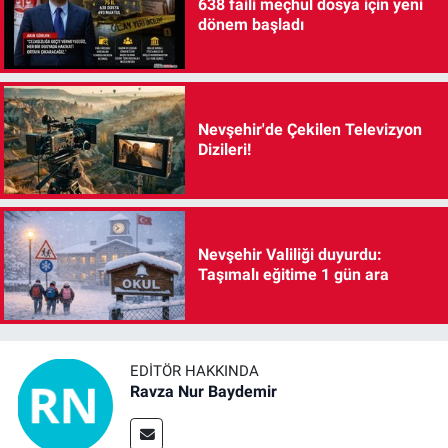
638 faili meçhul dosya için yeni
dönem başladı
Nevşehir'de Çekilen Televizyon
Dizileri!
Nevşehir Valiliği duyurdu:
Taşımalı eğitime 1 gün ara
EDITÖR HAKKINDA
Ravza Nur Baydemir