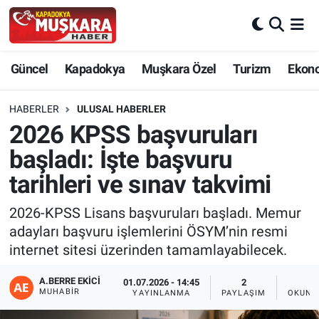
CANLI SEÇİM SONUÇLARI
Nevşehir Nöbetçi Eczaneler
Güncel
Kapadokya
Muşkara Özel
Turizm
Ekon
Güncel
Nevşehir Hava Durumu
HABERLER
ULUSAL HABERLER
SEÇİM
Nevşehir Trafik Yoğunluk Haritası
2026 KPSS başvuruları
başladı: İşte başvuru
Muşkara Özel
Süper Lig Puan Durumu ve Fikstür
tarihleri ve sınav takvimi
Ekonomi
Tüm Manşetler
2026-KPSS Lisans başvuruları başladı. Memur
adayları başvuru işlemlerini ÖSYM’nin resmi
Kapadokya
Son Dakika Haberleri
internet sitesi üzerinden tamamlayabilecek.
Turizm
Haber Arşivi
A.BERRE EKICI
01.07.2026 - 14:45
2
1
MUHABIR
YAYINLANMA
PAYLAŞIM
OKUNM
Kültür - Sanat