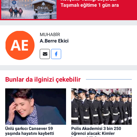
Taşımalı eğitime 1 gün ara
MUHABIR
A.Berre Ekici
Bunlar da ilginizi çekebilir
Ünlü şarkıcı Cansever 59
Polis Akademisi 3 bin 250
yaşında hayatını kaybetti
öğrenci alacak: Kimler