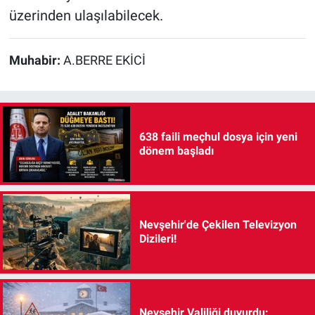
üzerinden ulaşılabilecek.
Muhabir:
A.BERRE EKİCİ
638 faili meçhul dosya için yeni
dönem başladı
Nevşehir'de Çekilen Televizyon
Dizileri!
Nevşehir Valiliği duyurdu: