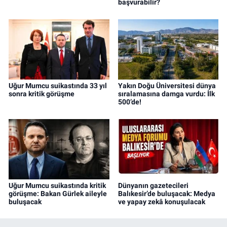
başvurabilir?
Uğur Mumcu suikastında 33 yıl
Yakın Doğu Üniversitesi dünya
sonra kritik görüşme
sıralamasına damga vurdu: İlk
500’de!
Uğur Mumcu suikastında kritik
Dünyanın gazetecileri
görüşme: Bakan Gürlek aileyle
Balıkesir’de buluşacak: Medya
buluşacak
ve yapay zekâ konuşulacak