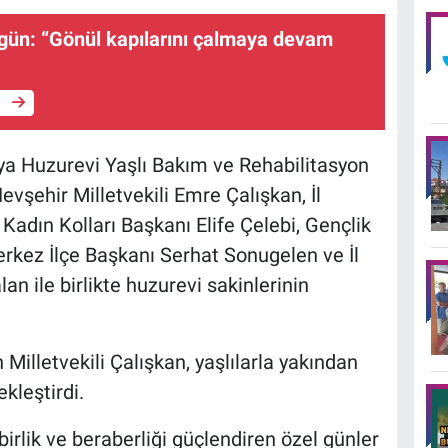
ygün: “Gönül kapılarını çalmaya devam
e
a Huzurevi Yaşlı Bakım ve Rehabilitasyon
evşehir Milletvekili Emre Çalışkan, İl
dın Kolları Başkanı Elife Çelebi, Gençlik
Merkez İlçe Başkanı Serhat Sonugelen ve İl
n ile birlikte huzurevi sakinlerinin
 Milletvekili Çalışkan, yaşlılarla yakından
kleştirdi.
birlik ve beraberliği güçlendiren özel günler