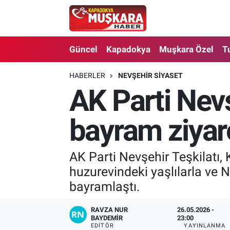
CANLI SEÇİM SONUÇLARI
Nevşehir Nöbetçi Eczaneler
Güncel
Kapadokya
Muşkara Özel
T
Güncel
Nevşehir Hava Durumu
HABERLER
NEVŞEHIR SIYASET
AK Parti Nevş
SEÇİM
Nevşehir Trafik Yoğunluk Haritası
Muşkara Özel
Süper Lig Puan Durumu ve Fikstür
bayram ziyar
Ekonomi
Tüm Manşetler
AK Parti Nevşehir Teşkilatı
huzurevindeki yaşlılarla ve 
Kapadokya
Son Dakika Haberleri
bayramlaştı.
Turizm
Haber Arşivi
RAVZA NUR
26.05.2026 -
BAYDEMIR
23:00
Kültür - Sanat
EDITÖR
YAYINLANMA