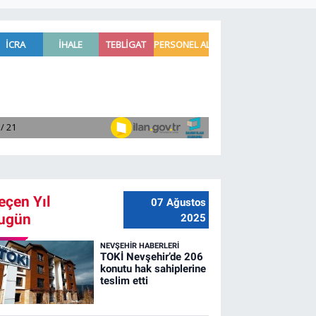
eçen Yıl
07 Ağustos
ugün
2025
NEVŞEHIR HABERLERI
TOKİ Nevşehir’de 206
konutu hak sahiplerine
teslim etti