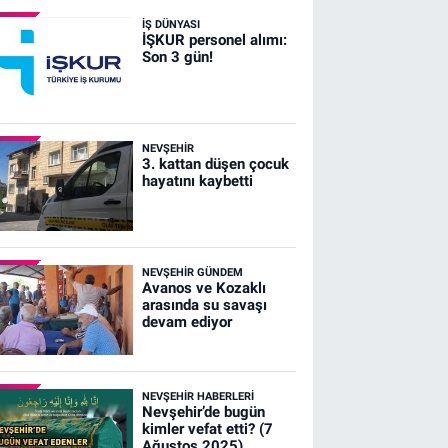
İŞ DÜNYASI
İŞKUR personel alımı:
Son 3 gün!
NEVŞEHIR
3. kattan düşen çocuk
hayatını kaybetti
NEVŞEHIR GÜNDEM
Avanos ve Kozaklı
arasında su savaşı
devam ediyor
NEVŞEHIR HABERLERI
Nevşehir’de bugün
kimler vefat etti? (7
Ağustos 2025)