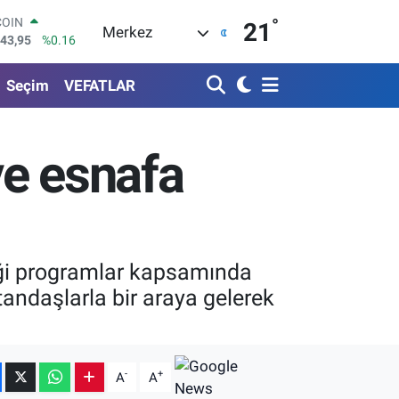
°
LAR
21
Merkez
6704
%0
RO
0406
%-0.08
Seçim
VEFATLAR
RLİN
2143
%0
M ALTIN
0.87
%0.12
ve esnafa
T100
799
%70
COIN
643,95
%0.16
diği programlar kapsamında
andaşlarla bir araya gelerek
-
+
A
A