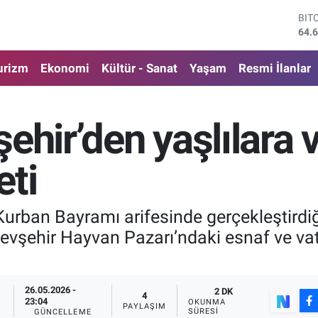
DO
47,
EU
55,
urizm
Ekonomi
Kültür - Sanat
Yaşam
Resmi İlanlar
STE
64,
GRA
650
ehir’den yaşlılara 
BİS
13.
BIT
eti
64.
, Kurban Bayramı arifesinde gerçekleştir
Nevşehir Hayvan Pazarı’ndaki esnaf ve vat
26.05.2026 -
2 DK
4
23:04
OKUNMA
PAYLAŞIM
SÜRESI
GÜNCELLEME