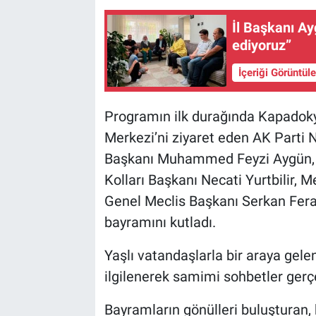
İl Başkanı A
ediyoruz”
İçeriği Görüntül
Programın ilk durağında Kapadoky
Merkezi’ni ziyaret eden AK Parti N
Başkanı Muhammed Feyzi Aygün, Ka
Kolları Başkanı Necati Yurtbilir, 
Genel Meclis Başkanı Serkan Ferala
bayramını kutladı.
Yaşlı vatandaşlarla bir araya gelen
ilgilenerek samimi sohbetler gerçe
Bayramların gönülleri buluşturan, 