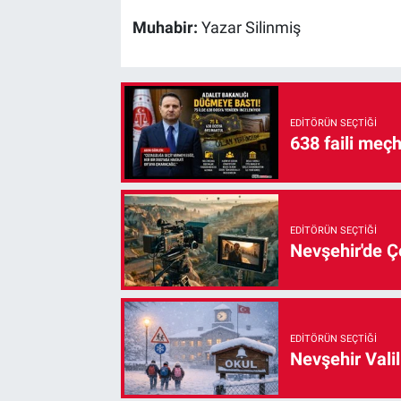
Muhabir:
Yazar Silinmiş
EDITÖRÜN SEÇTIĞI
638 faili meç
EDITÖRÜN SEÇTIĞI
Nevşehir'de Çe
EDITÖRÜN SEÇTIĞI
Nevşehir Valil