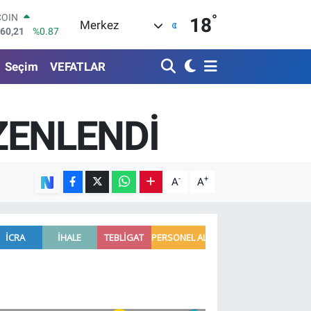
°
LAR
18
Merkez
7436
%0.18
RO
2510
%0.32
Seçim
VEFATLAR
RLİN
4811
%0.38
M ALTIN
0.55
%0.03
ZENLENDİ
T100
779
%-14
COIN
960,21
%0.87
-
+
A
A