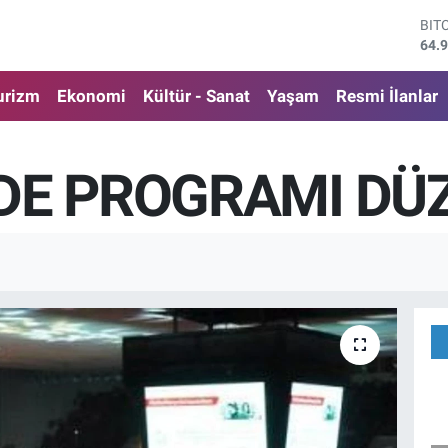
DO
47,
EU
55,
urizm
Ekonomi
Kültür - Sanat
Yaşam
Resmi İlanlar
STE
64,
GRA
666
İNDE PROGRAMI DÜ
BİS
13.
BIT
64.