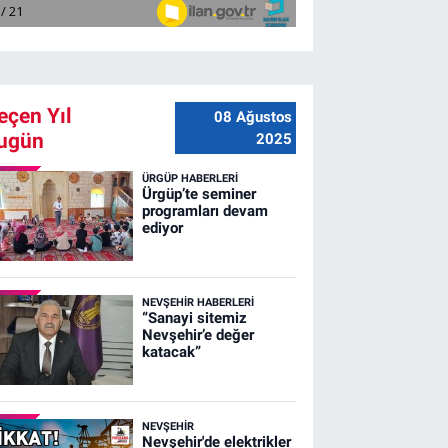
eçen Yıl
08 Ağustos
ugün
2025
ÜRGÜP HABERLERI
Ürgüp’te seminer
programları devam
ediyor
NEVŞEHIR HABERLERI
“Sanayi sitemiz
Nevşehir’e değer
katacak”
NEVŞEHIR
Nevşehir'de elektrikler