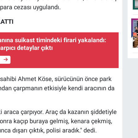
 para cezası uygulandı.
ATTI
na suikast timindeki firari yakalandı:
arpıcı detaylar çıktı
e
n sahibi Ahmet Köse, sürücünün önce park
dından çarpmanın etkisiyle kendi aracının da
 araca çarpıyor. Araç da kazanın şiddetiyle
nra kaçıp buraya gelmiş, kenara çekmiş,
a dışarı çıktık, polisi aradık." dedi.