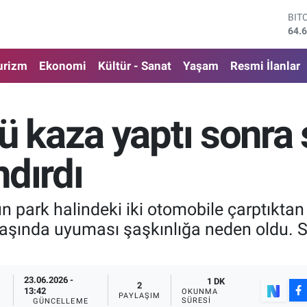
DO
47,
EU
55,
urizm
Ekonomi
Kültür - Sanat
Yaşam
Resmi İlanlar
STE
64,
GRA
651
ü kaza yaptı sonra s
BİS
13.
BIT
dırdı
64.
n park halindeki iki otomobile çarptıktan
başında uyuması şaşkınlığa neden oldu. S
23.06.2026 -
1 DK
2
13:42
OKUNMA
PAYLAŞIM
SÜRESI
GÜNCELLEME