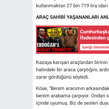
kullanmaktan 27 bin 719 lira idari
ARAÇ SAHİBİ YAŞANANLARI ANL
Cumhurbaşkanı
İfadesinden ç
İçeriği Görüntül
Kazaya karışan araçlardan birini
halindeki bir araca çarptığını, ar
zarar gördüğünü söyledi.
Köse, "Benim aracımın arkasındaki
benim arabama çarpıyor. Ondan so
içinde uyumuş. Biz de sesleri duyunc