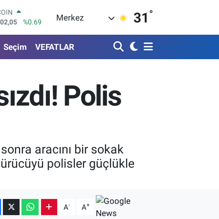
°
LAR
31
Merkez
5986
%0.06
RO
0700
%0.1
Seçim
VEFATLAR
RLİN
2438
%0.21
M ALTIN
3.94
%0.32
ızdı! Polis
T100
768
%48
COIN
602,05
%0.69
 sonra aracını bir sokak
ürücüyü polisler güçlükle
-
+
A
A