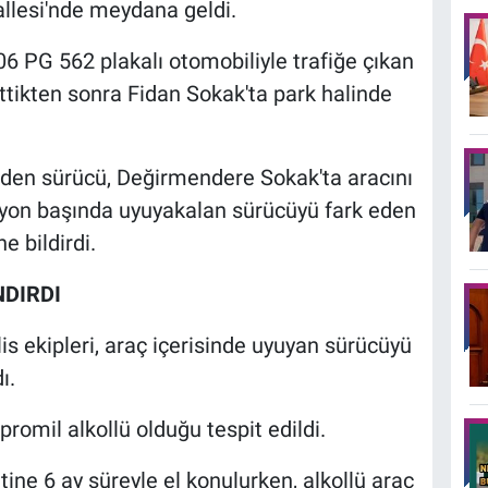
llesi'nde meydana geldi.
 06 PG 562 plakalı otomobiliyle trafiğe çıkan
ettikten sonra Fidan Sokak'ta park halinde
den sürücü, Değirmendere Sokak'ta aracını
siyon başında uyuyakalan sürücüyü fark eden
e bildirdi.
NDIRDI
is ekipleri, araç içerisinde uyuyan sürücüyü
ı.
romil alkollü olduğu tespit edildi.
tine 6 ay süreyle el konulurken, alkollü araç