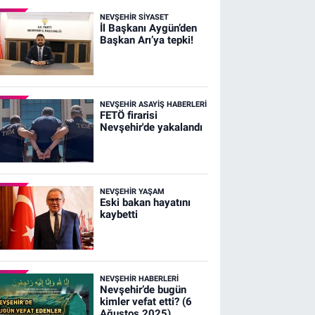
NEVŞEHIR SIYASET
İl Başkanı Aygün’den
Başkan Arı’ya tepki!
NEVŞEHIR ASAYIŞ HABERLERI
FETÖ firarisi
Nevşehir'de yakalandı
NEVŞEHIR YAŞAM
Eski bakan hayatını
kaybetti
NEVŞEHIR HABERLERI
Nevşehir’de bugün
kimler vefat etti? (6
Ağustos 2025)