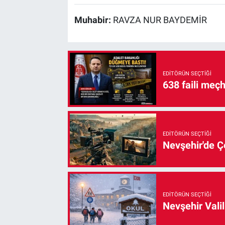
Muhabir:
RAVZA NUR BAYDEMİR
EDITÖRÜN SEÇTIĞI
638 faili meç
EDITÖRÜN SEÇTIĞI
Nevşehir'de Çe
EDITÖRÜN SEÇTIĞI
Nevşehir Valil