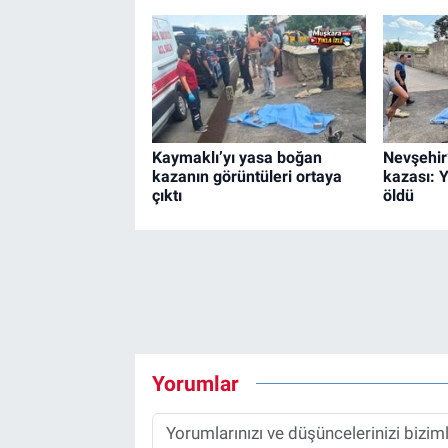
Kaymaklı’yı yasa boğan
Nevşehir
kazanın görüntüleri ortaya
kazası: 
çıktı
öldü
Yorumlar