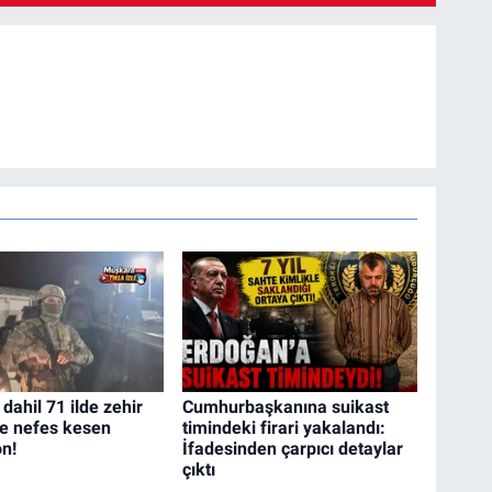
dahil 71 ilde zehir
Cumhurbaşkanına suikast
ne nefes kesen
timindeki firari yakalandı:
n!
İfadesinden çarpıcı detaylar
çıktı