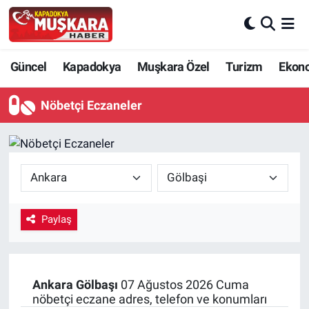
CANLI SEÇİM SONUÇLARI
Nevşehir Nöbetçi Eczaneler
Güncel
Kapadokya
Muşkara Özel
Turizm
Ekon
Güncel
Nevşehir Hava Durumu
Nöbetçi Eczaneler
SEÇİM
Nevşehir Trafik Yoğunluk Haritası
Muşkara Özel
Süper Lig Puan Durumu ve Fikstür
Ekonomi
Tüm Manşetler
Paylaş
Kapadokya
Son Dakika Haberleri
Turizm
Haber Arşivi
Ankara
Gölbaşı
07 Ağustos 2026 Cuma
nöbetçi eczane adres, telefon ve konumları
Kültür - Sanat