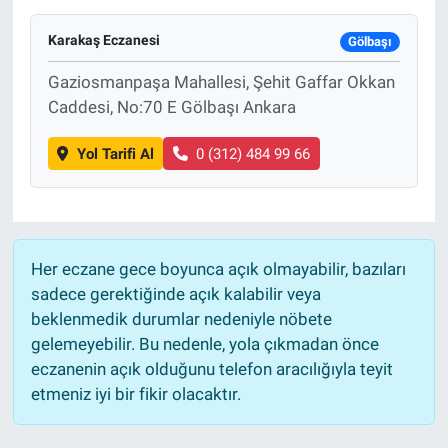
Yaşam
Karakaş Eczanesi
Gölbaşı
Gaziosmanpaşa Mahallesi, Şehit Gaffar Okkan
VEFATLAR
Caddesi, No:70 E Gölbaşı Ankara
Yol Tarifi Al
0 (312) 484 99 66
Her eczane gece boyunca açık olmayabilir, bazıları
sadece gerektiğinde açık kalabilir veya
beklenmedik durumlar nedeniyle nöbete
gelemeyebilir. Bu nedenle, yola çıkmadan önce
eczanenin açık olduğunu telefon aracılığıyla teyit
etmeniz iyi bir fikir olacaktır.