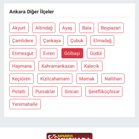
Ankara Diğer İlçeler
Akyurt
Altindağ
Ayaş
Bala
Beypazari
Çamlidere
Çankaya
Çubuk
Elmadağ
Etimesgut
Evren
Gölbaşi
Güdül
Haymana
Kahramankazan
Kalecik
Keçiören
Kizilcahamam
Mamak
Nallihan
Polatli
Pursaklar
Sincan
Şereflikoçhisar
Yenimahalle