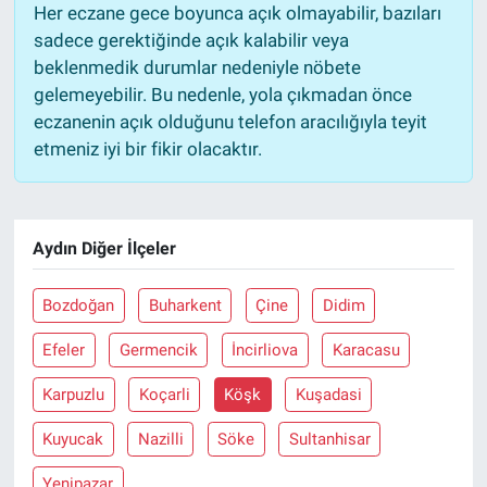
Her eczane gece boyunca açık olmayabilir, bazıları
sadece gerektiğinde açık kalabilir veya
beklenmedik durumlar nedeniyle nöbete
gelemeyebilir. Bu nedenle, yola çıkmadan önce
eczanenin açık olduğunu telefon aracılığıyla teyit
etmeniz iyi bir fikir olacaktır.
Aydın Diğer İlçeler
Bozdoğan
Buharkent
Çine
Didim
Efeler
Germencik
İncirliova
Karacasu
Karpuzlu
Koçarli
Köşk
Kuşadasi
Kuyucak
Nazilli
Söke
Sultanhisar
Yenipazar