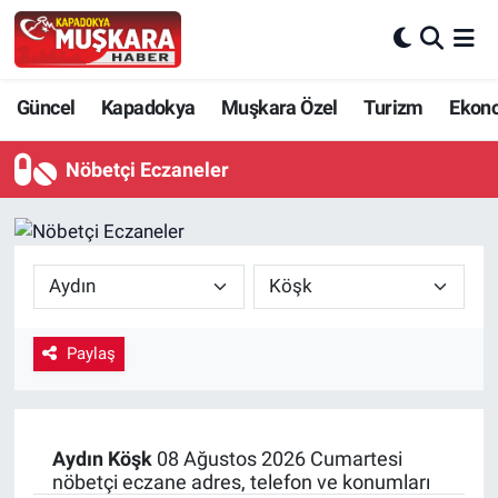
CANLI SEÇİM SONUÇLARI
Nevşehir Nöbetçi Eczaneler
Güncel
Kapadokya
Muşkara Özel
Turizm
Ekon
Güncel
Nevşehir Hava Durumu
Nöbetçi Eczaneler
SEÇİM
Nevşehir Trafik Yoğunluk Haritası
Muşkara Özel
Süper Lig Puan Durumu ve Fikstür
Ekonomi
Tüm Manşetler
Paylaş
Kapadokya
Son Dakika Haberleri
Turizm
Haber Arşivi
Aydın
Köşk
08 Ağustos 2026 Cumartesi
nöbetçi eczane adres, telefon ve konumları
Kültür - Sanat