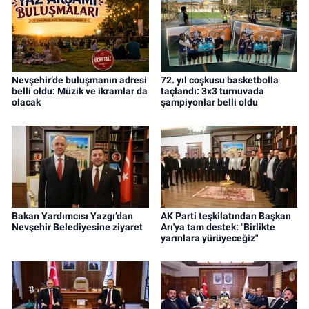
Nevşehir’de buluşmanın adresi
72. yıl coşkusu basketbolla
belli oldu: Müzik ve ikramlar da
taçlandı: 3x3 turnuvada
olacak
şampiyonlar belli oldu
Bakan Yardımcısı Yazgı’dan
AK Parti teşkilatından Başkan
Nevşehir Belediyesine ziyaret
Arı'ya tam destek: "Birlikte
yarınlara yürüyeceğiz"