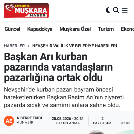
CANLI SEÇİM SONUÇLARI
Nevşehir Nöbetçi Eczaneler
Güncel
Kapadokya
Muşkara Özel
Turizm
Ekon
Güncel
Nevşehir Hava Durumu
HABERLER
NEVŞEHIR VALILIK VE BELEDIYE HABERLERI
SEÇİM
Nevşehir Trafik Yoğunluk Haritası
Başkan Arı kurban
pazarında vatandaşların
Muşkara Özel
Süper Lig Puan Durumu ve Fikstür
pazarlığına ortak oldu
Ekonomi
Tüm Manşetler
Nevşehir’de kurban pazarı bayram öncesi
hareketlenirken Başkan Rasim Arı’nın ziyareti
Kapadokya
Son Dakika Haberleri
pazarda sıcak ve samimi anlara sahne oldu.
Turizm
Haber Arşivi
A.BERRE EKICI
25.05.2026 - 20:31
2
1
MUHABIR
YAYINLANMA
PAYLAŞIM
OKUNM
Kültür - Sanat