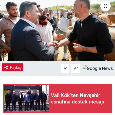
Yaşam
VEFATLAR
Paylaş
-
+
A
A
Vali Kök’ten Nevşehir
esnafına destek mesajı