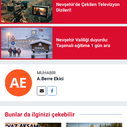
Nevşehir'de Çekilen Televizyon
Dizileri!
Nevşehir Valiliği duyurdu:
Taşımalı eğitime 1 gün ara
MUHABIR
A.Berre Ekici
Bunlar da ilginizi çekebilir