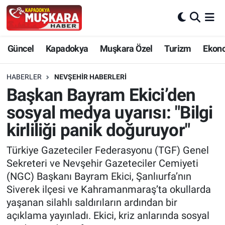
CANLI SEÇİM SONUÇLARI
Nevşehir Nöbetçi Eczaneler
Güncel
Kapadokya
Muşkara Özel
Turizm
Ekon
Güncel
Nevşehir Hava Durumu
HABERLER
NEVŞEHIR HABERLERI
SEÇİM
Nevşehir Trafik Yoğunluk Haritası
Başkan Bayram Ekici’den
sosyal medya uyarısı: "Bilgi
Muşkara Özel
Süper Lig Puan Durumu ve Fikstür
kirliliği panik doğuruyor"
Ekonomi
Tüm Manşetler
Türkiye Gazeteciler Federasyonu (TGF) Genel
Sekreteri ve Nevşehir Gazeteciler Cemiyeti
Kapadokya
Son Dakika Haberleri
(NGC) Başkanı Bayram Ekici, Şanlıurfa’nın
Siverek ilçesi ve Kahramanmaraş’ta okullarda
Turizm
Haber Arşivi
yaşanan silahlı saldırıların ardından bir
açıklama yayınladı. Ekici, kriz anlarında sosyal
Kültür - Sanat