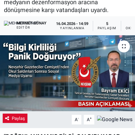
medyanın dezenformasyon aracına
dönüşmesine karşı vatandaşları uyardı.
Yaşam
MEHMET GÜNAY
16.04.2026 - 14:59
5
VEFATLAR
EDITÖR
YAYINLANMA
PAYLAŞIM
OKUN
Paylaş
-
+
A
A