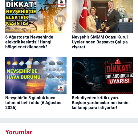
6 Ağustos'ta Nevşehir'de
Nevşehir SMMM Odası Kurul
elektrik kesintisi! Hangi
Üyelerinden Başsavcı Çalış'a
bölgeler etkilenecek?
ziyaret
Nevşehir’in 5 günlük hava
Belediyeden kritik uyarı:
tahmini belli oldu (6 Ağustos
Başkan yardımcılarının ismini
2026)
kullanıp para istiyorlar!
Yorumlar