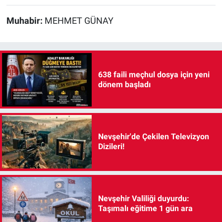
Muhabir:
MEHMET GÜNAY
638 faili meçhul dosya için yeni
dönem başladı
Nevşehir'de Çekilen Televizyon
Dizileri!
Nevşehir Valiliği duyurdu:
Taşımalı eğitime 1 gün ara