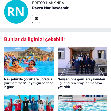
EDITÖR HAKKINDA
Ravza Nur Baydemir
Bunlar da ilginizi çekebilir
Nevşehir’de çocuklara ücretsiz
Nevşehir’de gençleri yakından
yüzme fırsatı: Kayıt için sadece
ilgilendiren projeler masaya
2 gün!
yatırıldı