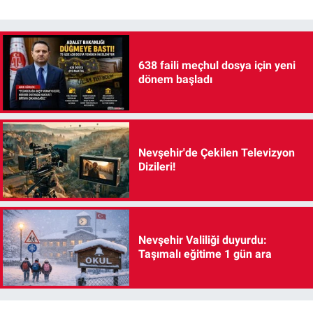
638 faili meçhul dosya için yeni
dönem başladı
Nevşehir'de Çekilen Televizyon
Dizileri!
Nevşehir Valiliği duyurdu:
Taşımalı eğitime 1 gün ara