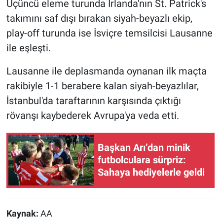
Üçüncü eleme turunda İrlanda'nın St. Patrick's
takımını saf dışı bırakan siyah-beyazlı ekip,
play-off turunda ise İsviçre temsilcisi Lausanne
ile eşleşti.
Lausanne ile deplasmanda oynanan ilk maçta
rakibiyle 1-1 berabere kalan siyah-beyazlılar,
İstanbul'da taraftarının karşısında çıktığı
rövanşı kaybederek Avrupa'ya veda etti.
Başkan Arı’dan minik
futbolculara sürpriz:
Sahaya hediyelerle geldi
Kaynak:
AA