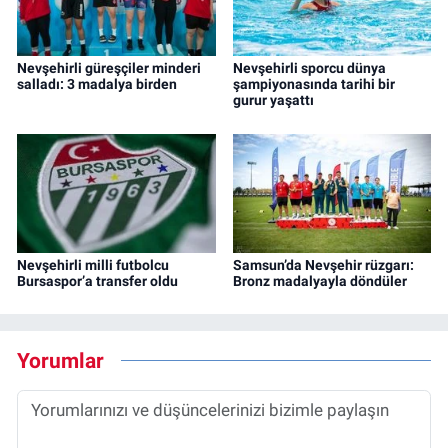
Nevşehirli güreşçiler minderi
Nevşehirli sporcu dünya
salladı: 3 madalya birden
şampiyonasında tarihi bir
gurur yaşattı
Nevşehirli milli futbolcu
Samsun’da Nevşehir rüzgarı:
Bursaspor’a transfer oldu
Bronz madalyayla döndüler
Yorumlar