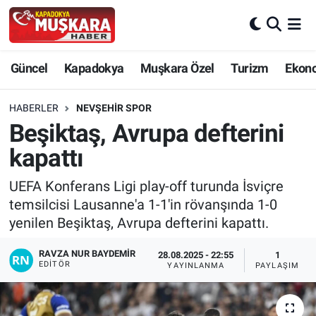
CANLI SEÇİM SONUÇLARI
Nevşehir Nöbetçi Eczaneler
Güncel
Kapadokya
Muşkara Özel
Turizm
Ekon
Güncel
Nevşehir Hava Durumu
HABERLER
NEVŞEHIR SPOR
SEÇİM
Nevşehir Trafik Yoğunluk Haritası
Beşiktaş, Avrupa defterini
kapattı
Muşkara Özel
Süper Lig Puan Durumu ve Fikstür
UEFA Konferans Ligi play-off turunda İsviçre
Ekonomi
Tüm Manşetler
temsilcisi Lausanne'a 1-1'in rövanşında 1-0
yenilen Beşiktaş, Avrupa defterini kapattı.
Kapadokya
Son Dakika Haberleri
RAVZA NUR BAYDEMIR
28.08.2025 - 22:55
1
EDITÖR
YAYINLANMA
PAYLAŞIM
Turizm
Haber Arşivi
Kültür - Sanat