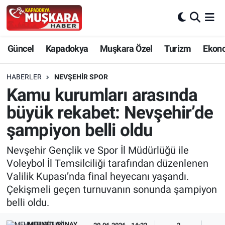
CANLI SEÇİM SONUÇLARI
Nevşehir Nöbetçi Eczaneler
Güncel
Kapadokya
Muşkara Özel
Turizm
Ekon
Güncel
Nevşehir Hava Durumu
HABERLER
NEVŞEHIR SPOR
SEÇİM
Nevşehir Trafik Yoğunluk Haritası
Kamu kurumları arasında
büyük rekabet: Nevşehir’de
Muşkara Özel
Süper Lig Puan Durumu ve Fikstür
şampiyon belli oldu
Ekonomi
Tüm Manşetler
Nevşehir Gençlik ve Spor İl Müdürlüğü ile
Voleybol İl Temsilciliği tarafından düzenlenen
Kapadokya
Son Dakika Haberleri
Valilik Kupası’nda final heyecanı yaşandı.
Çekişmeli geçen turnuvanın sonunda şampiyon
Turizm
Haber Arşivi
belli oldu.
Kültür - Sanat
MEHMET GÜNAY