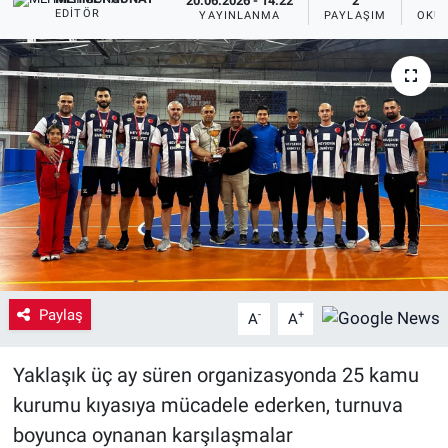
20.06.2026 - 14:22
2
EDITÖR
YAYINLANMA
PAYLAŞIM
OKUN
Yaşam
VEFATLAR
Paylaş
-
+
A
A
Yaklaşık üç ay süren organizasyonda 25 kamu
kurumu kıyasıya mücadele ederken, turnuva
boyunca oynanan karşılaşmalar