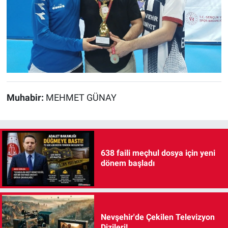
Muhabir:
MEHMET GÜNAY
638 faili meçhul dosya için yeni
dönem başladı
Nevşehir'de Çekilen Televizyon
Dizileri!