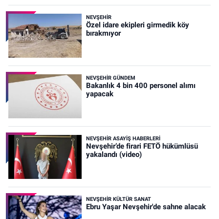
NEVŞEHIR
Özel idare ekipleri girmedik köy
bırakmıyor
NEVŞEHIR GÜNDEM
Bakanlık 4 bin 400 personel alımı
yapacak
NEVŞEHIR ASAYIŞ HABERLERI
Nevşehir’de firari FETÖ hükümlüsü
yakalandı (video)
NEVŞEHIR KÜLTÜR SANAT
Ebru Yaşar Nevşehir'de sahne alacak