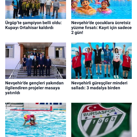
Ürgüp’te şampiyon belli oldu:
Nevşehir’de çocuklara ücretsiz
Kupayı Ortahisar kaldırdı
yüzme fırsatı: Kayıt için sadece
2 gün!
Nevşehir’de gençleri yakından
Nevşehirli güreşçiler minderi
ilgilendiren projeler masaya
salladı: 3 madalya birden
yatırıldı