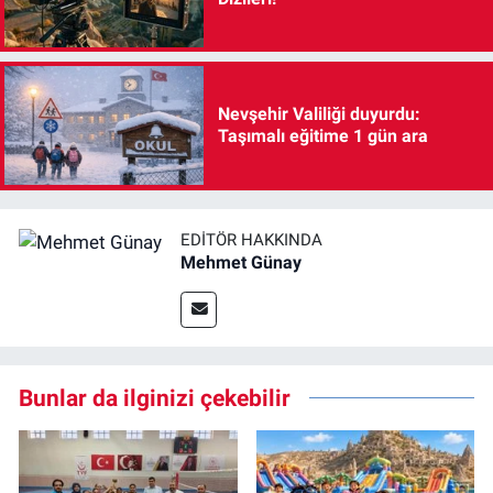
Nevşehir Valiliği duyurdu:
Taşımalı eğitime 1 gün ara
EDITÖR HAKKINDA
Mehmet Günay
Bunlar da ilginizi çekebilir