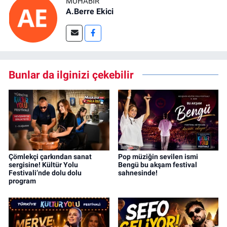
MUHABIR
A.Berre Ekici
Bunlar da ilginizi çekebilir
Çömlekçi çarkından sanat
Pop müziğin sevilen ismi
sergisine! Kültür Yolu
Bengü bu akşam festival
Festivali’nde dolu dolu
sahnesinde!
program