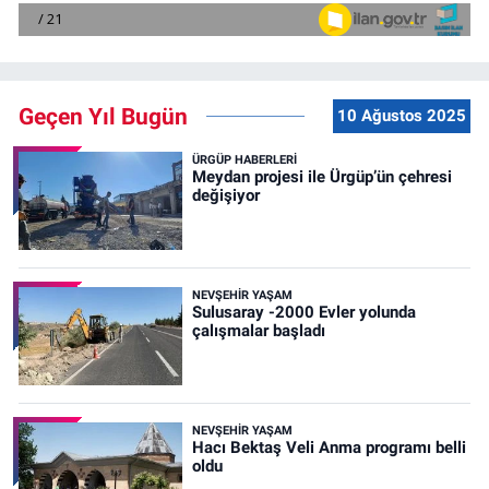
Geçen Yıl Bugün
10 Ağustos 2025
ÜRGÜP HABERLERI
Meydan projesi ile Ürgüp’ün çehresi
değişiyor
NEVŞEHIR YAŞAM
Sulusaray -2000 Evler yolunda
çalışmalar başladı
NEVŞEHIR YAŞAM
Hacı Bektaş Veli Anma programı belli
oldu