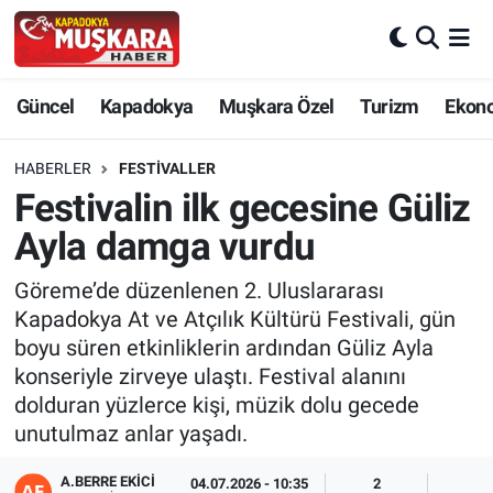
CANLI SEÇİM SONUÇLARI
Nevşehir Nöbetçi Eczaneler
Güncel
Kapadokya
Muşkara Özel
Turizm
Ekon
Güncel
Nevşehir Hava Durumu
HABERLER
FESTIVALLER
SEÇİM
Nevşehir Trafik Yoğunluk Haritası
Festivalin ilk gecesine Güliz
Ayla damga vurdu
Muşkara Özel
Süper Lig Puan Durumu ve Fikstür
Göreme’de düzenlenen 2. Uluslararası
Ekonomi
Tüm Manşetler
Kapadokya At ve Atçılık Kültürü Festivali, gün
boyu süren etkinliklerin ardından Güliz Ayla
Kapadokya
Son Dakika Haberleri
konseriyle zirveye ulaştı. Festival alanını
dolduran yüzlerce kişi, müzik dolu gecede
Turizm
Haber Arşivi
unutulmaz anlar yaşadı.
Kültür - Sanat
A.BERRE EKICI
04.07.2026 - 10:35
2
2