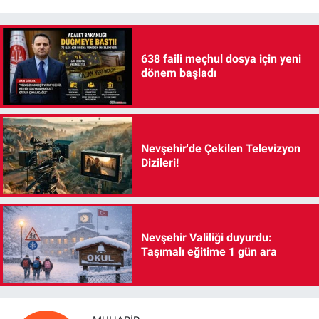
638 faili meçhul dosya için yeni
dönem başladı
Nevşehir'de Çekilen Televizyon
Dizileri!
Nevşehir Valiliği duyurdu:
Taşımalı eğitime 1 gün ara