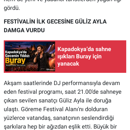
gördü.
FESTİVALİN İLK GECESİNE GÜLİZ AYLA
DAMGA VURDU
Kapadokya’da sahne
ışıkları Buray için
yanacak
Akşam saatlerinde DJ performansıyla devam
eden festival programı, saat 21.00'de sahneye
çıkan sevilen sanatçı Güliz Ayla ile doruğa
ulaştı. Göreme Festival Alanı'nı dolduran
yüzlerce vatandaş, sanatçının seslendirdiği
şarkılara hep bir ağızdan eşlik etti. Büyük bir