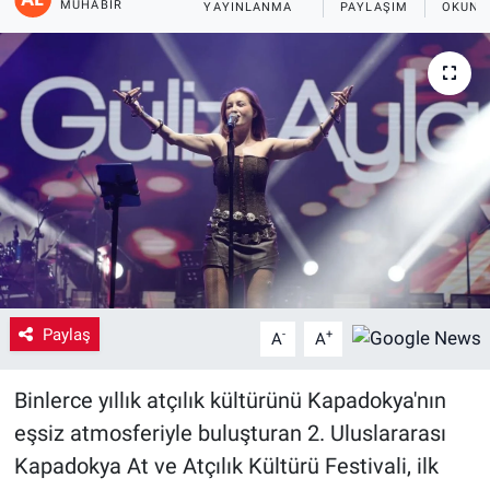
MUHABIR
YAYINLANMA
PAYLAŞIM
OKUNM
Yaşam
VEFATLAR
Paylaş
-
+
A
A
Binlerce yıllık atçılık kültürünü Kapadokya'nın
eşsiz atmosferiyle buluşturan 2. Uluslararası
Kapadokya At ve Atçılık Kültürü Festivali, ilk